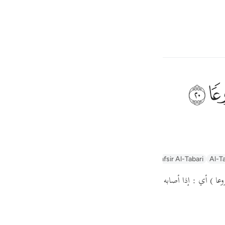
ngôn ngữ
Đăng nhập
h
ﱴ
ó) thì mất kiên nhẫn.
ف
is
n
Arabic Tanweer Tafseer
Tafseer Al-Baghawi
Tafsir Al-Tabari
Al-Ta
esia
( عا
أي : إذا أصابه الضر فزع وجزع وانخلع قلبه من شدة الرعب ، وأيس  .
no