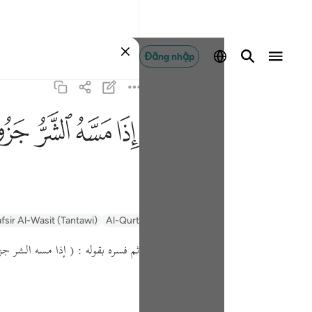
Đăng nhập
ﱰ
ﱱ
ﱲ
ﱳ
fsir Al-Wasit (Tantawi)
Al-Qurtubi
Tafsir Muyassar
السعدي Al-Sa'di
ثم فسره بقوله :
إذا مسه الشر جزو )