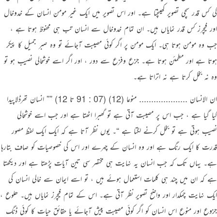
کی کس قدر سچی تصویر کھینچتا ہے۔ اور اس تصویر میں ایک غیر مومن انسان کے خدوخال
اور فیچرز کس قدر نمایاں ہیں۔ ان تمام خدوخال سے انسان تب ہی محفوظ ہوتا ہے ،
جب وہ مومن ہوتا ہی۔ ایک مومن پر اگر کوئی مصیبت آجائے تو وہ صبر جمیل کا پیکر
ہوتا ہے اور مطمئن ہوتا ہے۔ جزع وفزع سے دور ، اور اگر اسے خوشحالی نصیب ہو تو
وہ نہ بخل کرتا ہے نہ اتراتا ہے۔
ان الانسان .................... منوعا (12) (07 : 91 تا 12) ”” انسان تھرڈلاپیدا
کیا گیا ہے ، جب اس پر مصیبت آتی ہے تو گھبرا اٹھتا ہے اور جب اسے خوشحالی
نصیب ہوتی ہے تو بخل کرنے لگتا ہے “۔ یوں نظر آتا ہے کہ ایک ایک لفظ مصور
قدرت کا ایک رنگ ہے اور وہ انسان کے چہرے اور اس کی خصوصیات کو صاف بتارہا
ہے۔ یہاں تک کہ جب انسان یہ نہایت ہی مختصر سی تین آیات پڑھتا ہے اور دیکھتا
ہے کہ ان میں چند ہی کلمات استعمال ہوئے ہیں ، تو اسے ایمان سے خالی انسان کی
ایک نہایت چمکدار اور واضح تصویر نظر آتی ہے۔ اس کے تمام فیچرز نمایاں ہیں۔ ھلوع ،
جزوع اور منوع اس انسان کو اگر کوئی مصیبت پیش آجائے یا حقائق حیات کا کوئی ڈنگ