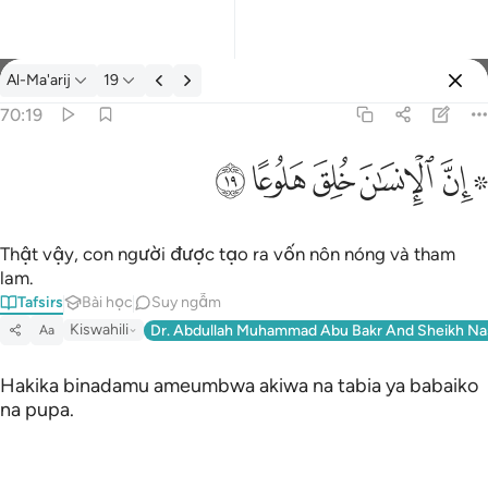
Tafsir: Al-Ma'arij 70:19
Al-Ma'arij
19
Đăng nhập
70:19
۞ ان الانسان خلق هلوعا ١٩
ﱪ ﱫ
ﱬ
ﱭ
ﱮ
ﱯ
۞ إِنَّ ٱلْإِنسَـٰنَ خُلِقَ هَلُوعًا ١٩
Thật vậy, con người được tạo ra vốn nôn nóng và tham
lam.
Tafsirs
Bài học
Suy ngẫm
Kiswahili
Dr. Abdullah Muhammad Abu Bakr And Sheikh Na
Aa
Hakika binadamu ameumbwa akiwa na tabia ya babaiko
na pupa.