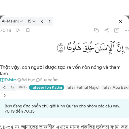
Tafsir: Al-Ma'arij 70:19
Al-Ma'arij
19
Đăng nhập
70:19
۞ ان الانسان خلق هلوعا ١٩
ﱪ ﱫ
ﱬ
ﱭ
ﱮ
ﱯ
۞ إِنَّ ٱلْإِنسَـٰنَ خُلِقَ هَلُوعًا ١٩
Thật vậy, con người được tạo ra vốn nôn nóng và tham
lam.
Tafsirs
Bài học
Suy ngẫm
বাংলা
Tafseer Ibn Kathir
Tafsir Fathul Majid
Tafsir Abu Bakr
Aa
Bạn đang đọc phần chú giải Kinh Qur'an cho nhóm các câu này.
70:19 đến 70:35
১৯-৩৫ নং আয়াতের তাফসীর
এখানে মানব প্রকৃতির দুর্বলতা বর্ণনা করা