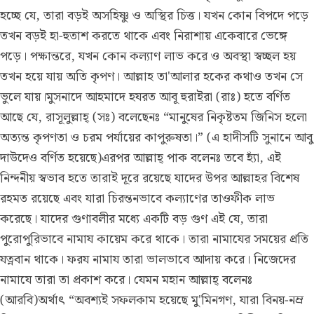
হচ্ছে যে, তারা বড়ই অসহিষ্ণু ও অস্থির চিত্ত। যখন কোন বিপদে পড়ে
তখন বড়ই হা-হুতাশ করতে থাকে এবং নিরাশায় একেবারে ভেঙ্গে
পড়ে। পক্ষান্তরে, যখন কোন কল্যাণ লাভ করে ও অবস্থা স্বচ্ছল হয়
তখন হয়ে যায় অতি কৃপণ। আল্লাহ তা'আলার হকের কথাও তখন সে
ভুলে যায়।মুসনাদে আহমাদে হযরত আবূ হুরাইরা (রাঃ) হতে বর্ণিত
আছে যে, রাসূলুল্লাহ্ (সঃ) বলেছেনঃ “মানুষের নিকৃষ্টতম জিনিস হলো
অত্যন্ত কৃপণতা ও চরম পর্যায়ের কাপুরুষতা।” (এ হাদীসটি সুনানে আবু
দাউদেও বর্ণিত হয়েছে)এরপর আল্লাহ্ পাক বলেনঃ তবে হ্যাঁ, এই
নিন্দনীয় স্বভাব হতে তারাই দূরে রয়েছে যাদের উপর আল্লাহর বিশেষ
রহমত রয়েছে এবং যারা চিরন্তনভাবে কল্যাণের তাওফীক লাভ
করেছে। যাদের গুণাবলীর মধ্যে একটি বড় গুণ এই যে, তারা
পুরোপুরিভাবে নামায কায়েম করে থাকে। তারা নামাযের সময়ের প্রতি
যত্নবান থাকে। ফরয নামায তারা ভালভাবে আদায় করে। নিজেদের
নামাযে তারা তা প্রকাশ করে। যেমন মহান আল্লাহ্ বলেনঃ
(আরবি)অর্থাৎ “অবশ্যই সফলকাম হয়েছে মু'মিনগণ, যারা বিনয়-নম্র