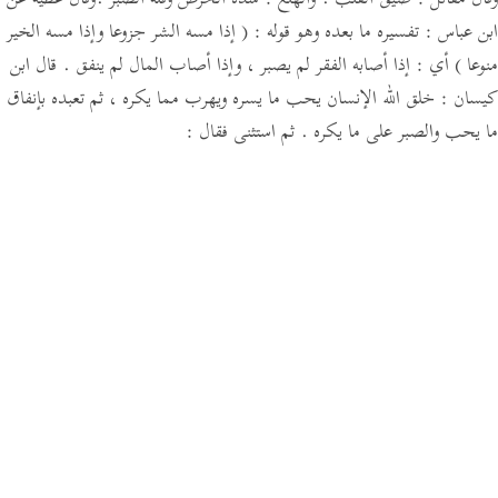
وقال مقاتل :
ضيق القلب .
والهلع :
شدة الحرص وقلة الصبر .
وقال عطية عن
ابن عباس :
تفسيره ما بعده وهو قوله :
( إذا مسه الشر جزوعا وإذا مسه الخير
منوعا )
أي : إذا أصابه الفقر لم يصبر ، وإذا أصاب المال لم ينفق .
قال ابن
كيسان :
خلق الله الإنسان يحب ما يسره ويهرب مما يكره ، ثم تعبده بإنفاق
ما يحب والصبر على ما يكره .
ثم استثنى فقال :