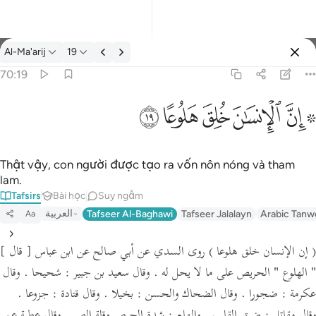
Tafsir: Al-Ma'arij 70:19
Al-Ma'arij
19
Đăng nhập
70:19
۞ ان الانسان خلق هلوعا ١٩
ﱪ ﱫ
ﱬ
ﱭ
ﱮ
ﱯ
۞ إِنَّ ٱلْإِنسَـٰنَ خُلِقَ هَلُوعًا ١٩
Thật vậy, con người được tạo ra vốn nôn nóng và tham
lam.
Tafsirs
Bài học
Suy ngẫm
العربية
Tafseer Al-Baghawi
Tafseer Jalalayn
Arabic Tanw
Aa
( إن الإنسان خلق هلوعا )
روى السدي عن أبي صالح عن ابن عباس
[ قال ]
" الهلوع "
الحريص على ما لا يحل له .
وقال سعيد بن جبير :
شحيحا .
وقال
عكرمة :
ضجورا .
وقال الضحاك والحسن :
بخيلا .
وقال قتادة :
جزوعا .