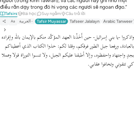
ngươi (trong Kinh Tawrah), và các ngươi hãy ghi nhớ mọi
điều răn dạy trong đó hi vọng các ngươi sẽ ngoan đạo.”
Tafsirs
Bài học
Suy ngẫm
Câu trả lời
العربية
Tafsir Muyassar
Tafseer Jalalayn
Arabic Tanweer 
Aa
واذكروا -يا بني إسرائيل- حين أَخَذْنا العهد المؤكَّد منكم بالإيمان بالله وإفراده
بالعبادة، ورفعنا جبل الطور فوقكم،
وقلنا لكم:
خذوا الكتاب الذي أعطيناكم
بجدٍ واجتهاد واحفظوه، وإلا أطبقنا عليكم الجبل، ولا تنسوا التوراة قولا وعملا
كي تتقوني وتخافوا عقابي.