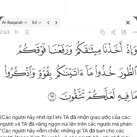
Tafsir: Al-Baqarah 2:63
Al-Baqarah
63
Đăng nhập
2:63
فعنا فوقكم الطور خذوا ما اتيناكم بقوة واذكروا ما فيه لعلكم تتقون ٦٣
ﱚ
ﱛ
ﱜ
ﱝ
ﱞ
كُمُ ٱلطُّورَ خُذُوا۟ مَآ ءَاتَيْنَـٰكُم بِقُوَّةٍۢ وَٱذْكُرُوا۟ مَا فِيهِ لَعَلَّكُمْ تَتَّقُونَ ٦٣
ﱟ
ﱠ
ﱡ
ﱢ
ﱣ
ﱤ
ﱥ
ﱦ
ﱧ
ﱨ
ﱩ
(Các ngươi hãy nhớ lại) khi TA đã nhận giao ước của các
ngươi và TA đã nâng ngọn núi lên trên các ngươi mà phán:
“Các ngươi hãy nắm chắc những gì TA đã ban cho các