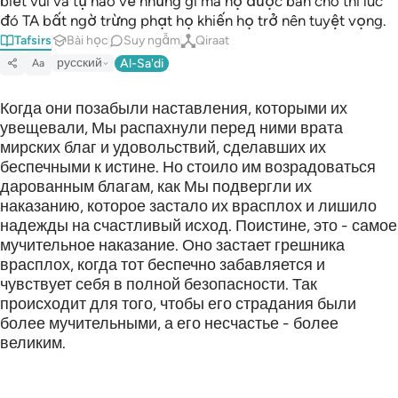
biết vui và tự hào về những gì mà họ được ban cho thì lúc
đó TA bất ngờ trừng phạt họ khiến họ trở nên tuyệt vọng.
Tafsirs
Bài học
Suy ngẫm
Qiraat
русский
Al-Sa'di
Aa
Когда они позабыли наставления, которыми их
увещевали, Мы распахнули перед ними врата
мирских благ и удовольствий, сделавших их
беспечными к истине. Но стоило им возрадоваться
дарованным благам, как Мы подвергли их
наказанию, которое застало их врасплох и лишило
надежды на счастливый исход. Поистине, это - самое
мучительное наказание. Оно застает грешника
врасплох, когда тот беспечно забавляется и
чувствует себя в полной безопасности. Так
происходит для того, чтобы его страдания были
более мучительными, а его несчастье - более
великим.