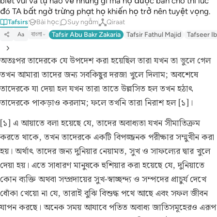
biết vui và tự hào về những gì mà họ được ban cho thì lúc
đó TA bất ngờ trừng phạt họ khiến họ trở nên tuyệt vọng.
Tafsirs
Bài học
Suy ngẫm
Qiraat
বাংলা
Tafsir Abu Bakr Zakaria
Tafsir Fathul Majid
Tafseer Ib
Aa
অতঃপর তাদেরকে যে উপদেশ করা হয়েছিল তারা যখন তা ভুলে গেল
তখন আমারা তাদের জন্য সবকিছুর দরজা খুলে দিলাম; অবশেষে
তাদেরকে যা দেয়া হল যখন তারা তাতে উল্লসিত হল তখন হঠাৎ
তাদেরকে পাকড়াও করলাম; ফলে তখনি তারা নিরাশ হল [১]।
[১] এ আয়াতে বলা হয়েছে যে, তাদের অবাধ্যতা যখন সীমাতিক্রম
করতে থাকে, তখন তাদেরকে একটি বিপজ্জনক পরীক্ষার সম্মুখীন করা
হয়। অর্থাৎ তাদের জন্য দুনিয়ার নেয়ামত, সুখ ও সাফল্যের দ্বার খুলে
দেয়া হয়। এতে সাধারণ মানুষকে হুশিয়ার করা হয়েছে যে, দুনিয়াতে
কোন ব্যক্তি অথবা সম্প্রদায়ের সুখ-স্বাচ্ছন্দ্য ও সম্পদের প্রাচুর্য দেখে
ধোঁকা খেয়ো না যে, তারাই বুঝি বিশুদ্ধ পথে আছে এবং সফল জীবন
যাপন করছে। অনেক সময় আযাবে পতিত অবাধ্য জাতিসমূহেরও এরূপ