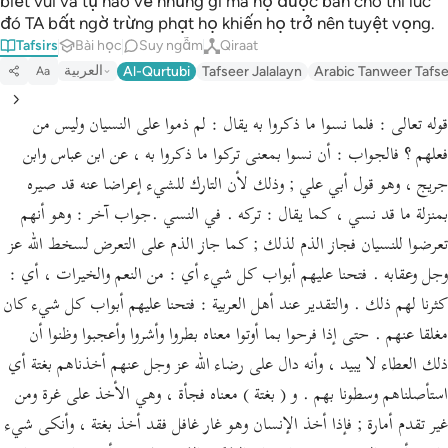
biết vui và tự hào về những gì mà họ được ban cho thì lúc
đó TA bất ngờ trừng phạt họ khiến họ trở nên tuyệt vọng.
Tafsirs
Bài học
Suy ngẫm
Qiraat
العربية
Al-Qurtubi
Tafseer Jalalayn
Arabic Tanweer Tafs
Aa
قوله تعالى : فلما نسوا ما ذكروا به يقال : لم ذموا على النسيان وليس من
فعلهم ؟ فالجواب : أن نسوا بمعنى تركوا ما ذكروا به ، عن ابن عباس وابن
جريج ، وهو قول أبي علي ; وذلك لأن التارك للشيء إعراضا عنه قد صيره
بمنزلة ما قد نسي ، كما يقال : تركه . في النسي .جواب آخر : وهو أنهم
تعرضوا للنسيان فجاز الذم لذلك ; كما جاز الذم على التعرض لسخط الله عز
وجل وعقابه . فتحنا عليهم أبواب كل شيء أي : من النعم والخيرات ، أي :
كثرنا لهم ذلك . والتقدير عند أهل العربية : فتحنا عليهم أبواب كل شيء كان
مغلقا عنهم . حتى إذا فرحوا بما أوتوا معناه بطروا وأشروا وأعجبوا وظنوا أن
ذلك العطاء لا يبيد ، وأنه دال على رضاء الله عز وجل عنهم أخذناهم بغتة أي
استأصلناهم وسطونا بهم . و ( بغتة ) معناه فجأة ، وهي الأخذ على غرة ومن
غير تقدم أمارة ; فإذا أخذ الإنسان وهو غار غافل فقد أخذ بغتة ، وأنكى شيء