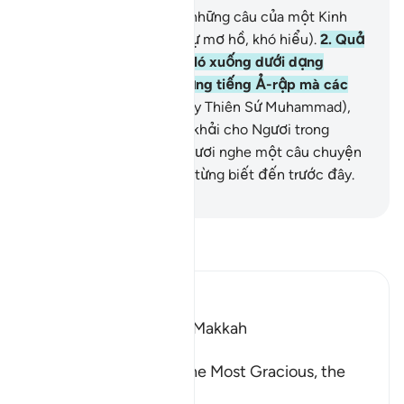
1
.
Alif. Lam. Ra.[1] Đây là những câu của một Kinh
Sách rõ ràng (không có sự mơ hồ, khó hiểu).
2
.
Quả
thật, TA (Allah) đã ban Nó xuống dưới dạng
Qur’an (một bài đọc) bằng tiếng Ả-rập mà các
ngươi có thể hiểu.
3
.
(Này Thiên Sứ Muhammad),
qua những điều TA mặc khải cho Ngươi trong
Qur’an này, TA kể cho Ngươi nghe một câu chuyện
hay nhất mà Ngươi chưa từng biết đến trước đây.
-
Ruwwad Center
Đọc Tafsir
Ibn Kathir (Abridged)
Which was revealed in Makkah
بِسْمِ اللَّهِ الرَّحْمَـنِ الرَّحِيمِ
In the Name of Allah, the Most Gracious, the
Most Merciful.