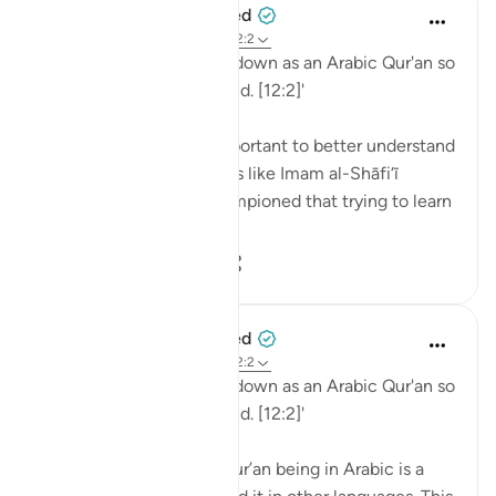
When the Stars Prostrated
5 năm trước
·
Tham chiếu
ayah 12:2
'Indeed, We have sent it down as an Arabic Qur'an so
that you might understand. [12:2]'
💭 Studying Arabic is important to better understand
the Qur'an. Great scholars like Imam al-Shāfi‘ī
(raḥimahullāh) even championed that trying to learn
Arabic is a religi...
Xem tiếp
0
0
90
When the Stars Prostrated
5 năm trước
·
Tham chiếu
ayah 12:2
'Indeed, We have sent it down as an Arabic Qur'an so
that you might understand. [12:2]'
💭 The mention of the Qur’an being in Arabic is a