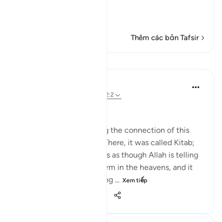
Qualities of the Qur'an
In
…
Đọc thêm
Thêm các bản Tafsir
Bài học
Nouman Ali Khan
4 năm trước
·
Tham chiếu
ayah 12:2
AN ARABIC RECITAL
Let’s start by appreciating the connection of this
Ayah to the one before. There, it was called Kitab;
here, it is called Quran. It’s as though Allah is telling
us that it's in a written form in the heavens, and it
was turned into something ...
Xem tiếp
34
2
1.235