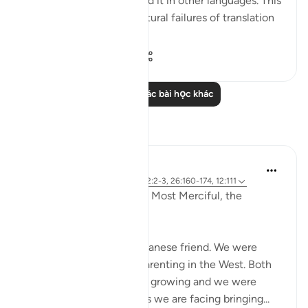
caution to those who read it in other languages. This
prepares them for the natural failures of translation
they will fin...
Xem tiếp
0
0
119
Đọc thêm các bài học khác
Suy ngẫm
Razia Zahra
2 năm trước
·
Tham chiếu
ayah 12:2-3, 26:160-174, 12:111
In the Name of Allah, the Most Merciful, the
Especially Merciful,
Today, I met with my Lebanese friend. We were
discussing politics and parenting in the West. Both
of our eldest children are growing and we were
discussing the challenges we are facing bringing...