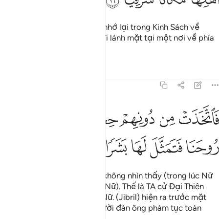
Và Ngươi (Muhammad) hãy nhớ lại trong Kinh Sách về
Maryam khi Nữ rời gia đình đi lánh mặt tại một nơi về phía
Đông.
Tafsirs
Bài học
Suy ngẫm
19:17
ﱮ
ﱯ
ﱰ
ﱱ
ﱲ
اتخذت من دونهم حجابا فارسلنا اليها روحنا فتمثل لها بشرا سويا ١٧
ﱳ
َٱتَّخَذَتْ مِن دُونِهِمْ حِجَابًۭا فَأَرْسَلْنَآ إِلَيْهَا رُوحَنَا فَتَمَثَّلَ لَهَا بَشَرًۭا س
ﱴ
ﱵ
ﱶ
ﱷ
ﱸ
ﱹ
Nữ che một bức màn để họ không nhìn thấy (trong lúc Nữ
thờ phượng Thượng Đế của Nữ). Thế là TA cử Đại Thiên
Thần Jibril của TA đến gặp Nữ. (Jibril) hiện ra trước mặt
Nữ trên hình hài của một người đàn ông phàm tục toàn
diện.