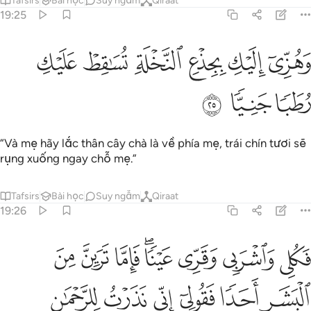
Tafsirs
Bài học
Suy ngẫm
Qiraat
19:25
ﳋ
ﳌ
ﳍ
ﳎ
هزي اليك بجذع النخلة تساقط عليك رطبا جنيا ٢٥
ﳏ
ﳐ
َهُزِّىٓ إِلَيْكِ بِجِذْعِ ٱلنَّخْلَةِ تُسَـٰقِطْ عَلَيْكِ رُطَبًۭا جَنِيًّۭا ٢٥
ﳑ
ﳒ
ﳓ
“Và mẹ hãy lắc thân cây chà là về phía mẹ, trái chín tươi sẽ
rụng xuống ngay chỗ mẹ.”
Tafsirs
Bài học
Suy ngẫm
Qiraat
19:26
ﱁ
ﱂ
ﱃ
ﱄﱅ
ﱆ
ﱇ
ﱈ
كلي واشربي وقري عينا فاما ترين من البشر احدا فقولي اني نذرت للرحم
َكُلِى وَٱشْرَبِى وَقَرِّى عَيْنًۭا ۖ فَإِمَّا تَرَيِنَّ مِنَ ٱلْبَشَرِ أَحَدًۭا فَقُولِىٓ إِنِّ
ﱉ
ﱊ
ﱋ
ﱌ
ﱍ
ﱎ