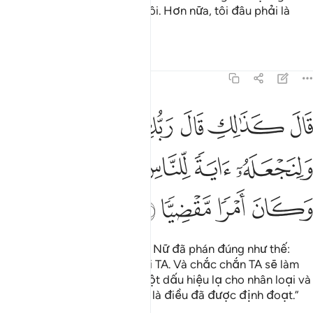
phàm nào chạm đến người tôi. Hơn nữa, tôi đâu phải là
một người phụ nữ hư đốn.”
Tafsirs
Bài học
Suy ngẫm
19:21
ﲙ
ﲚ
ﲛ
ﲜ
ﲝ
ﲞ
ﲟﲠ
ال كذالك قال ربك هو علي هين ولنجعله اية للناس ورحمة منا وكان امرا
َالَ كَذَٰلِكِ قَالَ رَبُّكِ هُوَ عَلَىَّ هَيِّنٌۭ ۖ وَلِنَجْعَلَهُۥٓ ءَايَةًۭ لِّلنَّاسِ وَرَح
ﲡ
ﲢ
ﲣ
ﲤ
ﲥﲦ
ﲧ
ﲨ
ﲩ
ﲪ
(Jibril) bảo: “Thượng Đế của Nữ đã phán đúng như thế:
Việc đó rất đơn giản đối với TA. Và chắc chắn TA sẽ làm
cho đứa con trai đó thành một dấu hiệu lạ cho nhân loại và
là một hồng ân từ nơi TA. Đó là điều đã được định đoạt.”