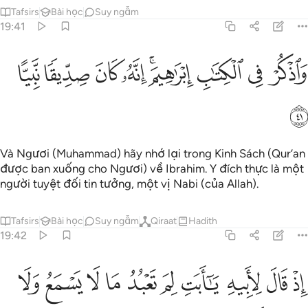
Tafsirs
Bài học
Suy ngẫm
19:41
ﱗ
ﱘ
ﱙ
ﱚﱛ
ﱜ
اذكر في الكتاب ابراهيم انه كان صديقا نبيا ٤١
ﱝ
ﱞ
ﱟ
َٱذْكُرْ فِى ٱلْكِتَـٰبِ إِبْرَٰهِيمَ ۚ إِنَّهُۥ كَانَ صِدِّيقًۭا نَّبِيًّا ٤١
ﱠ
Và Ngươi (Muhammad) hãy nhớ lại trong Kinh Sách (Qur’an
được ban xuống cho Ngươi) về Ibrahim. Y đích thực là một
người tuyệt đối tin tưởng, một vị Nabi (của Allah).
Tafsirs
Bài học
Suy ngẫm
Qiraat
Hadith
19:42
ﱡ
ﱢ
ﱣ
ﱤ
ﱥ
ﱦ
ﱧ
ﱨ
ﱩ
ذ قال لابيه يا ابت لم تعبد ما لا يسمع ولا يبصر ولا يغني عنك شييا ٤٢
ﱪ
ِذْ قَالَ لِأَبِيهِ يَـٰٓأَبَتِ لِمَ تَعْبُدُ مَا لَا يَسْمَعُ وَلَا يُبْصِرُ وَلَا يُغْنِى عَنكَ شَيْـًۭٔا ٤٢