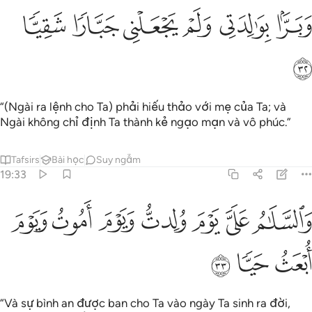
ﲎ
ﲏ
ﲐ
برا بوالدتي ولم يجعلني جبارا شقيا ٣٢
ﲑ
ﲒ
ﲓ
َبَرًّۢا بِوَٰلِدَتِى وَلَمْ يَجْعَلْنِى جَبَّارًۭا شَقِيًّۭا ٣٢
ﲔ
“(Ngài ra lệnh cho Ta) phải hiếu thảo với mẹ của Ta; và
Ngài không chỉ định Ta thành kẻ ngạo mạn và vô phúc.”
Tafsirs
Bài học
Suy ngẫm
19:33
ﲕ
ﲖ
ﲗ
ﲘ
ﲙ
السلام علي يوم ولدت ويوم اموت ويوم ابعث حيا ٣٣
ﲚ
ﲛ
َٱلسَّلَـٰمُ عَلَىَّ يَوْمَ وُلِدتُّ وَيَوْمَ أَمُوتُ وَيَوْمَ أُبْعَثُ حَيًّۭا ٣٣
ﲜ
ﲝ
ﲞ
“Và sự bình an được ban cho Ta vào ngày Ta sinh ra đời,