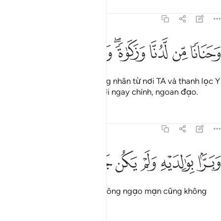
Tafsirs
Bài học
Suy ngẫm
19:13
ﱊ
ﱋ
ﱌ
حنانا من لدنا وزكاة وكان تقيا ١٣
ﱍﱎ
ﱏ
ﱐ
ﱑ
َحَنَانًۭا مِّن لَّدُنَّا وَزَكَوٰةًۭ ۖ وَكَانَ تَقِيًّۭا ١٣
TA đã thương xót Y bằng lòng nhân từ nơi TA và thanh lọc Y
trong sạch; và Y là một người ngay chính, ngoan đạo.
Tafsirs
Bài học
Suy ngẫm
19:14
ﱒ
ﱓ
ﱔ
برا بوالديه ولم يكن جبارا عصيا ١٤
ﱕ
ﱖ
ﱗ
ﱘ
َبَرًّۢا بِوَٰلِدَيْهِ وَلَمْ يَكُن جَبَّارًا عَصِيًّۭا ١٤
Y hiếu thảo với cha mẹ và không ngạo mạn cũng không
phản nghịch.