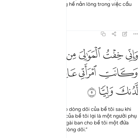
Thượng Đế, bề tôi vẫn không hề nản lòng trong việc cầu
xin Ngài.”
Tafsirs
Bài học
Suy ngẫm
19:5
ﱞ
ﱟ
ﱠ
ﱡ
ﱢ
اني خفت الموالي من ورايي وكانت امراتي عاقرا فهب لي من لدنك وليا
َإِنِّى خِفْتُ ٱلْمَوَٰلِىَ مِن وَرَآءِى وَكَانَتِ ٱمْرَأَتِى عَاقِرًۭا فَهَبْ لِى مِن لَّ
ﱣ
ﱤ
ﱥ
ﱦ
ﱧ
ﱨ
ﱩ
ﱪ
ﱫ
“Và bề tôi thật sự lo lắng cho dòng dõi của bề tôi sau khi
bề tôi (chết đi) trong lúc vợ của bề tôi lại là một người phụ
nữ hiếm muộn. Bởi thế, xin Ngài ban cho bề tôi một đứa
con từ nơi Ngài để tiếp tục dòng dõi.”