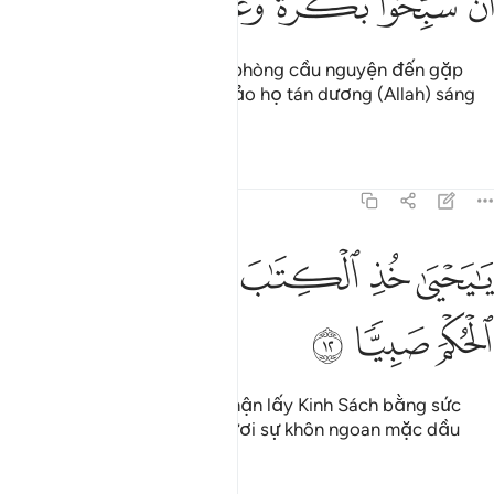
ﲷ
ﲸ
ﲹ
ﲺ
ﲻ
Rồi (Zakariya) bước ra khỏi phòng cầu nguyện đến gặp
người dân của Y và ra dấu bảo họ tán dương (Allah) sáng
chiều.
Tafsirs
Bài học
Suy ngẫm
19:12
ﱁ
ﱂ
ﱃ
ا يحيى خذ الكتاب بقوة واتيناه الحكم صبيا ١٢
ﱄﱅ
ﱆ
َـٰيَحْيَىٰ خُذِ ٱلْكِتَـٰبَ بِقُوَّةٍۢ ۖ وَءَاتَيْنَـٰهُ ٱلْحُكْمَ صَبِيًّۭا ١٢
ﱇ
ﱈ
ﱉ
Này hỡi Yahya! Ngươi hãy nhận lấy Kinh Sách bằng sức
mạnh, và TA đã ban cho Ngươi sự khôn ngoan mặc dầu
Ngươi hãy còn nhỏ tuổi.