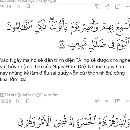
Tafsirs
Bài học
Suy ngẫm
19:38
ﳔ
ﳕ
ﳖ
ﳗ
ﳘﳙ
ﳚ
سمع بهم وابصر يوم ياتوننا لاكن الظالمون اليوم في ضلال مبين ٣٨
ﳛ
َسْمِعْ بِهِمْ وَأَبْصِرْ يَوْمَ يَأْتُونَنَا ۖ لَـٰكِنِ ٱلظَّـٰلِمُونَ ٱلْيَوْمَ فِى ضَلَـٰلٍۢ مُّبِين
ﳜ
ﳝ
ﳞ
ﳟ
ﳠ
Vào Ngày mà họ sẽ đến trình diện TA, họ sẽ được cho nghe
và thấy rõ (mọi thứ của Ngày Hôm Đó). Nhưng ngày hôm
nay những kẻ làm điều sai quấy vẫn cứ (thản nhiên) công
khai lầm lạc.
Tafsirs
Bài học
Suy ngẫm
19:39
ﱁ
ﱂ
ﱃ
ﱄ
ﱅ
ﱆ
ﱇ
ﱈ
انذرهم يوم الحسرة اذ قضي الامر وهم في غفلة وهم لا يومنون ٣٩
َأَنذِرْهُمْ يَوْمَ ٱلْحَسْرَةِ إِذْ قُضِىَ ٱلْأَمْرُ وَهُمْ فِى غَفْلَةٍۢ وَهُمْ لَا يُؤْمِنُونَ ٣٩