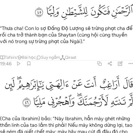
ﲑ
ﲒ
ﲓ
ﲔ
ﲕ
“Thưa cha! Con lo sợ Đấng Độ Lượng sẽ trừng phạt cha để
rồi cha trở thành bạn của Shaytan (cùng hội cùng thuyền
với nó trong sự trừng phạt của Ngài).”
Tafsirs
Bài học
Suy ngẫm
Qiraat
19:46
ﲖ
ﲗ
ﲘ
ﲙ
ﲚ
ﲛﲜ
ﲝ
ال اراغب انت عن الهتي يا ابراهيم لين لم تنته لارجمنك واهجرني مليا ٤٦
َالَ أَرَاغِبٌ أَنتَ عَنْ ءَالِهَتِى يَـٰٓإِبْرَٰهِيمُ ۖ لَئِن لَّمْ تَنتَهِ لَأَرْجُمَنَّكَ ۖ وَٱهْجُرْن
ﲞ
ﲟ
ﲠﲡ
ﲢ
ﲣ
ﲤ
(Cha của Ibrahim) bảo: “Này Ibrahim, hẳn mày ghét những
thần linh của tao lắm thì phải! Nếu mày không dừng lại, tao
sẽ ném đá giết chết mày; mày hãy mau cút đi đâu đó cho