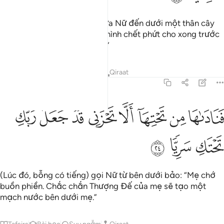
Rồi những cơn đau đẻ đã đưa Nữ đến dưới một thân cây
chà là. Nữ (rên rỉ:) “Phải chi mình chết phứt cho xong trước
việc này và bị quên bẵng đi!”
Tafsirs
Bài học
Suy ngẫm
Qiraat
19:24
ﳀ
ﳁ
ﳂ
ﳃ
ﳄ
ﳅ
ناداها من تحتها الا تحزني قد جعل ربك تحتك سريا ٢٤
ﳆ
ﳇ
َنَادَىٰهَا مِن تَحْتِهَآ أَلَّا تَحْزَنِى قَدْ جَعَلَ رَبُّكِ تَحْتَكِ سَرِيًّۭا ٢٤
ﳈ
ﳉ
ﳊ
(Lúc đó, bỗng có tiếng) gọi Nữ từ bên dưới bảo: “Mẹ chớ
buồn phiền. Chắc chắn Thượng Đế của mẹ sẽ tạo một
mạch nước bên dưới mẹ.”