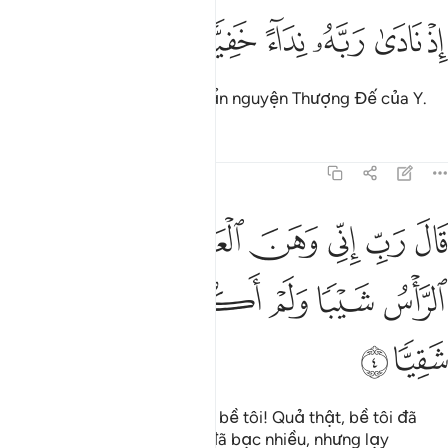
ﱉ
ﱊ
ذ نادى ربه نداء خفيا ٣
ﱋ
ﱌ
ﱍ
ﱎ
ِذْ نَادَىٰ رَبَّهُۥ نِدَآءً خَفِيًّۭا ٣
Khi Y âm thầm thành tâm khẩn nguyện Thượng Đế của Y.
Tafsirs
Bài học
Suy ngẫm
19:4
ﱏ
ﱐ
ﱑ
ﱒ
ﱓ
ﱔ
ﱕ
ال رب اني وهن العظم مني واشتعل الراس شيبا ولم اكن بدعايك رب ش
َالَ رَبِّ إِنِّى وَهَنَ ٱلْعَظْمُ مِنِّى وَٱشْتَعَلَ ٱلرَّأْسُ شَيْبًۭا وَلَمْ أَكُنۢ بِدُع
ﱖ
ﱗ
ﱘ
ﱙ
ﱚ
ﱛ
ﱜ
ﱝ
Y khấn: “Lạy Thượng Đế của bề tôi! Quả thật, bề tôi đã
yếu xương cốt, mái đầu thì đã bạc nhiều, nhưng lạy