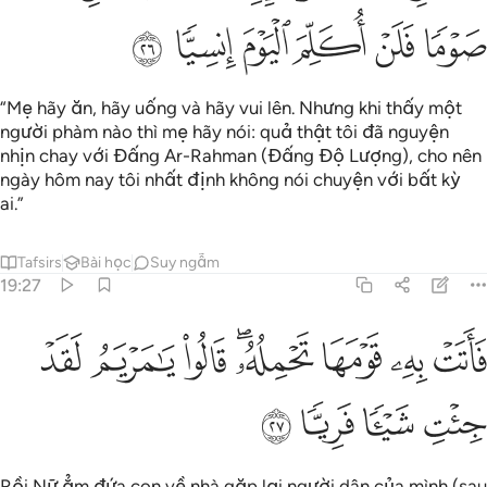
ﱏ
ﱐ
ﱑ
ﱒ
ﱓ
ﱔ
“Mẹ hãy ăn, hãy uống và hãy vui lên. Nhưng khi thấy một
người phàm nào thì mẹ hãy nói: quả thật tôi đã nguyện
nhịn chay với Đấng Ar-Rahman (Đấng Độ Lượng), cho nên
ngày hôm nay tôi nhất định không nói chuyện với bất kỳ
ai.”
Tafsirs
Bài học
Suy ngẫm
19:27
ﱕ
ﱖ
ﱗ
ﱘﱙ
ﱚ
اتت به قومها تحمله قالوا يا مريم لقد جيت شييا فريا ٢٧
ﱛ
ﱜ
َأَتَتْ بِهِۦ قَوْمَهَا تَحْمِلُهُۥ ۖ قَالُوا۟ يَـٰمَرْيَمُ لَقَدْ جِئْتِ شَيْـًۭٔا فَرِيًّۭا 
ﱝ
ﱞ
ﱟ
ﱠ
Rồi Nữ ẳm đứa con về nhà gặp lại người dân của mình (sau