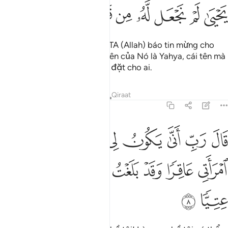
ﱻ
ﱼ
ﱽ
ﱾ
ﱿ
ﲀ
ﲁ
ﲂ
Này hỡi Zakariya! Quả thật, TA (Allah) báo tin mừng cho
Ngươi về một đứa con trai; tên của Nó là Yahya, cái tên mà
từ trước đến nay TA chưa hề đặt cho ai.
Tafsirs
Bài học
Suy ngẫm
Qiraat
19:8
ﲃ
ﲄ
ﲅ
ﲆ
ﲇ
ﲈ
ﲉ
ال رب انى يكون لي غلام وكانت امراتي عاقرا وقد بلغت من الكبر عتيا 
َالَ رَبِّ أَنَّىٰ يَكُونُ لِى غُلَـٰمٌۭ وَكَانَتِ ٱمْرَأَتِى عَاقِرًۭا وَقَدْ بَلَغْتُ مِنَ ٱ
ﲊ
ﲋ
ﲌ
ﲍ
ﲎ
ﲏ
ﲐ
ﲑ