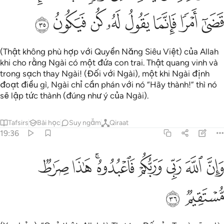
ﲵ
ﲶ
ﲷ
ﲸ
ﲹ
ﲺ
ﲻ
ﲼ
(Thật không phù hợp với Quyền Năng Siêu Việt) của Allah
khi cho rằng Ngài có một đứa con trai. Thật quang vinh và
trong sạch thay Ngài! (Đối với Ngài), một khi Ngài định
đoạt điều gì, Ngài chỉ cần phán với nó “Hãy thành!” thì nó
sẽ lập tức thành (đúng như ý của Ngài).
Tafsirs
Bài học
Suy ngẫm
Qiraat
19:36
ﲽ
ﲾ
ﲿ
ﳀ
ﳁﳂ
ﳃ
ان الله ربي وربكم فاعبدوه هاذا صراط مستقيم ٣٦
ﳄ
َإِنَّ ٱللَّهَ رَبِّى وَرَبُّكُمْ فَٱعْبُدُوهُ ۚ هَـٰذَا صِرَٰطٌۭ مُّسْتَقِيمٌۭ ٣٦
ﳅ
ﳆ