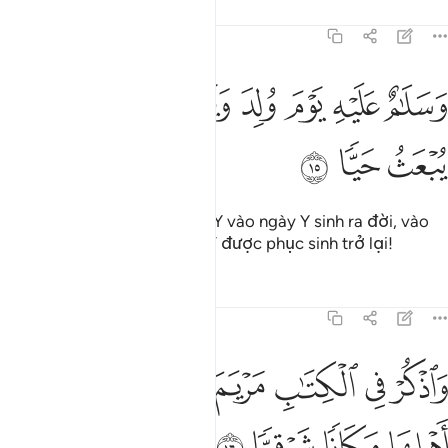
Tafsirs
Bài học
Suy ngẫm
19:15
ﱙ
ﱚ
ﱛ
ﱜ
ﱝ
سلام عليه يوم ولد ويوم يموت ويوم يبعث حيا ١٥
ﱞ
ﱟ
َسَلَـٰمٌ عَلَيْهِ يَوْمَ وُلِدَ وَيَوْمَ يَمُوتُ وَيَوْمَ يُبْعَثُ حَيًّۭا ١٥
ﱠ
ﱡ
ﱢ
Và sự bình an được ban cho Y vào ngày Y sinh ra đời, vào
ngày Y chết đi và vào ngày Y được phục sinh trở lại!
Tafsirs
Bài học
Suy ngẫm
19:16
ﱣ
ﱤ
ﱥ
ﱦ
ﱧ
اذكر في الكتاب مريم اذ انتبذت من اهلها مكانا شرقيا ١٦
ﱨ
ﱩ
َٱذْكُرْ فِى ٱلْكِتَـٰبِ مَرْيَمَ إِذِ ٱنتَبَذَتْ مِنْ أَهْلِهَا مَكَانًۭا شَرْقِيًّۭا ١٦
ﱪ
ﱫ
ﱬ
ﱭ