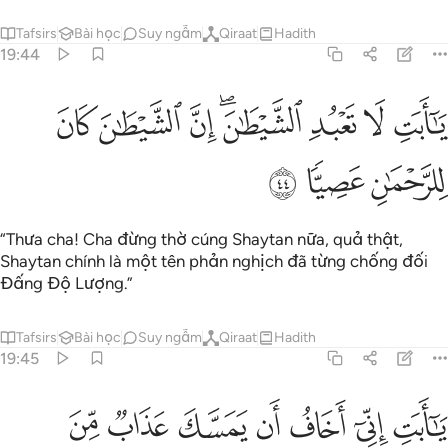
Tafsirs
Bài học
Suy ngẫm
Qiraat
Hadith
19:44
ﱿ
ﲀ
ﲁ
ﲂﲃ
ﲄ
ﲅ
ا ابت لا تعبد الشيطان ان الشيطان كان للرحمان عصيا ٤٤
ﲆ
َـٰٓأَبَتِ لَا تَعْبُدِ ٱلشَّيْطَـٰنَ ۖ إِنَّ ٱلشَّيْطَـٰنَ كَانَ لِلرَّحْمَـٰنِ عَصِيًّۭا ٤٤
ﲇ
ﲈ
ﲉ
“Thưa cha! Cha đừng thờ cúng Shaytan nữa, quả thật,
Shaytan chính là một tên phản nghịch đã từng chống đối
Đấng Độ Lượng.”
Tafsirs
Bài học
Suy ngẫm
Qiraat
Hadith
19:45
ﲊ
ﲋ
ﲌ
ﲍ
ﲎ
ﲏ
ﲐ
ا ابت اني اخاف ان يمسك عذاب من الرحمان فتكون للشيطان وليا ٤٥
َـٰٓأَبَتِ إِنِّىٓ أَخَافُ أَن يَمَسَّكَ عَذَابٌۭ مِّنَ ٱلرَّحْمَـٰنِ فَتَكُونَ لِلشَّيْطَـٰنِ وَلِي