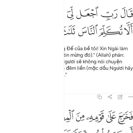
ﲡ
ﲢ
ﲣ
ﲤ
ﲥﲦ
ﲧ
ال رب اجعل لي اية قال ايتك الا تكلم الناس ثلاث ليال سويا ١٠
ﲨ
َالَ رَبِّ ٱجْعَل لِّىٓ ءَايَةًۭ ۚ قَالَ ءَايَتُكَ أَلَّا تُكَلِّمَ ٱلنَّاسَ ثَلَـٰثَ لَيَالٍۢ س
ﲩ
ﲪ
ﲫ
ﲬ
ﲭ
ﲮ
ﲯ
(Zakariya) thưa: “Lạy Thượng Đế của bề tôi! Xin Ngài làm
cho bề tôi một dấu hiệu (về tin mừng đó).” (Allah) phán:
“Dấu hiệu của Ngươi sẽ là: Ngươi sẽ không nói chuyện
được với mọi người trong ba đêm liền (mặc dầu Ngươi hãy
còn khỏe mạnh bình thường).”
Tafsirs
Bài học
Suy ngẫm
19:11
ﲰ
ﲱ
ﲲ
ﲳ
ﲴ
ﲵ
خرج على قومه من المحراب فاوحى اليهم ان سبحوا بكرة وعشيا ١١
ﲶ
َخَرَجَ عَلَىٰ قَوْمِهِۦ مِنَ ٱلْمِحْرَابِ فَأَوْحَىٰٓ إِلَيْهِمْ أَن سَبِّحُوا۟ بُكْرَةًۭ و