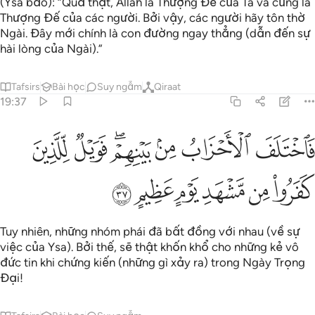
(Ysa bảo): “Quả thật, Allah là Thượng Đế của Ta và cũng là
Thượng Đế của các người. Bởi vậy, các người hãy tôn thờ
Ngài. Đây mới chính là con đường ngay thẳng (dẫn đến sự
hài lòng của Ngài).”
Tafsirs
Bài học
Suy ngẫm
Qiraat
19:37
ﳇ
ﳈ
ﳉ
ﳊﳋ
ﳌ
ﳍ
اختلف الاحزاب من بينهم فويل للذين كفروا من مشهد يوم عظيم ٣٧
َٱخْتَلَفَ ٱلْأَحْزَابُ مِنۢ بَيْنِهِمْ ۖ فَوَيْلٌۭ لِّلَّذِينَ كَفَرُوا۟ مِن مَّشْهَدِ يَوْمٍ عَ
ﳎ
ﳏ
ﳐ
ﳑ
ﳒ
ﳓ
Tuy nhiên, những nhóm phái đã bất đồng với nhau (về sự
việc của Ysa). Bởi thế, sẽ thật khốn khổ cho những kẻ vô
đức tin khi chứng kiến (những gì xảy ra) trong Ngày Trọng
Đại!