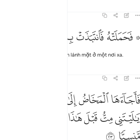
Tafsirs
Bài học
Suy ngẫm
19:22
ﲫ ﲬ
ﲭ
۞ حملته فانتبذت به مكانا قصيا ٢٢
ﲮ
ﲯ
ﲰ
ﲱ
۞ َحَمَلَتْهُ فَٱنتَبَذَتْ بِهِۦ مَكَانًۭا قَصِيًّۭا ٢٢
Thế rồi Nữ đã thụ thai và tạm lánh mặt ở một nơi xa.
Tafsirs
Bài học
Suy ngẫm
19:23
ﲲ
ﲳ
ﲴ
ﲵ
ﲶ
ﲷ
اجاءها المخاض الى جذع النخلة قالت يا ليتني مت قبل هاذا وكنت نسيا م
َأَجَآءَهَا ٱلْمَخَاضُ إِلَىٰ جِذْعِ ٱلنَّخْلَةِ قَالَتْ يَـٰلَيْتَنِى مِتُّ قَبْلَ هَـٰذَا وَكُن
ﲸ
ﲹ
ﲺ
ﲻ
ﲼ
ﲽ
ﲾ
ﲿ