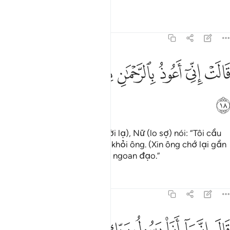
Tafsirs
Bài học
Suy ngẫm
19:18
ﱺ
ﱻ
ﱼ
ﱽ
الت اني اعوذ بالرحمان منك ان كنت تقيا ١٨
ﱾ
ﱿ
ﲀ
ﲁ
َالَتْ إِنِّىٓ أَعُوذُ بِٱلرَّحْمَـٰنِ مِنكَ إِن كُنتَ تَقِيًّۭا ١٨
ﲂ
(Trước sự xuất hiện của người lạ), Nữ (lo sợ) nói: “Tôi cầu
xin Đấng Độ Lượng che chở khỏi ông. (Xin ông chớ lại gần
tôi) nếu ông thực sự là người ngoan đạo.”
Tafsirs
Bài học
Suy ngẫm
19:19
ﲃ
ﲄ
ﲅ
ﲆ
ﲇ
ال انما انا رسول ربك لاهب لك غلاما زكيا ١٩
ﲈ
ﲉ
ﲊ