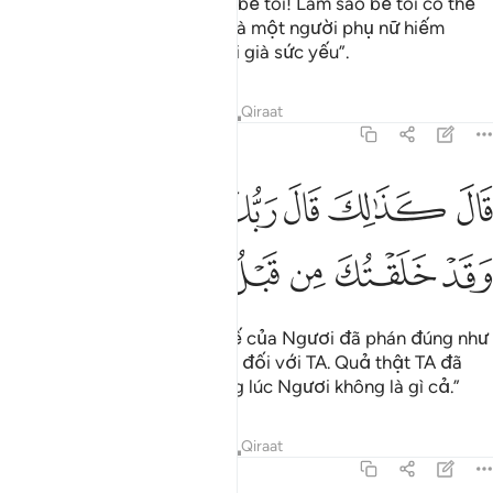
Y thưa: “Lạy Thượng Đế của bề tôi! Làm sao bề tôi có thể
có con khi mà vợ của bề tôi là một người phụ nữ hiếm
muộn, hơn nữa bề tôi đã tuổi già sức yếu”.
Tafsirs
Bài học
Suy ngẫm
Qiraat
19:9
ﲒ
ﲓ
ﲔ
ﲕ
ﲖ
ﲗ
ال كذالك قال ربك هو علي هين وقد خلقتك من قبل ولم تك شييا ٩
ﲘ
َالَ كَذَٰلِكَ قَالَ رَبُّكَ هُوَ عَلَىَّ هَيِّنٌۭ وَقَدْ خَلَقْتُكَ مِن قَبْلُ وَلَمْ تَكُ شَيْـًۭٔا ٩
ﲙ
ﲚ
ﲛ
ﲜ
ﲝ
ﲞ
ﲟ
ﲠ
(Thiên Thần) nói: “Thượng Đế của Ngươi đã phán đúng như
thế: Chuyện đó rất đơn giản đối với TA. Quả thật TA đã
tạo ra Ngươi trước đây trong lúc Ngươi không là gì cả.”
Tafsirs
Bài học
Suy ngẫm
Qiraat
19:10