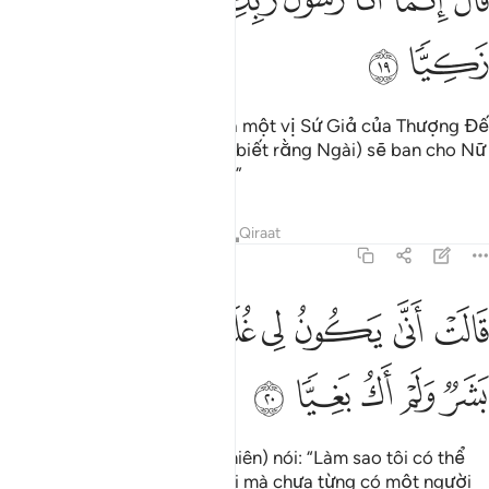
َالَ إِنَّمَآ أَنَا۠ رَسُولُ رَبِّكِ لِأَهَبَ لَكِ غُلَـٰمًۭا زَكِيًّۭا ١٩
ﲋ
ﲌ
(Jibril) liền bảo: “Ta thật ra là một vị Sứ Giả của Thượng Đế
của Nữ, (Ta đến báo cho Nữ biết rằng Ngài) sẽ ban cho Nữ
một đứa con trai thanh khiết.”
Tafsirs
Bài học
Suy ngẫm
Qiraat
19:20
ﲍ
ﲎ
ﲏ
ﲐ
ﲑ
ﲒ
الت انى يكون لي غلام ولم يمسسني بشر ولم اك بغيا ٢٠
ﲓ
َالَتْ أَنَّىٰ يَكُونُ لِى غُلَـٰمٌۭ وَلَمْ يَمْسَسْنِى بَشَرٌۭ وَلَمْ أَكُ بَغِيًّۭا ٢٠
ﲔ
ﲕ
ﲖ
ﲗ
ﲘ
(Maryam không khỏi ngạc nhiên) nói: “Làm sao tôi có thể
có được một đứa con trai khi mà chưa từng có một người