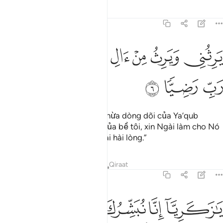
Tafsirs
Bài học
Suy ngẫm
19:6
ﱬ
ﱭ
ﱮ
ﱯ
رثني ويرث من ال يعقوب واجعله رب رضيا ٦
ﱰﱱ
ﱲ
َرِثُنِى وَيَرِثُ مِنْ ءَالِ يَعْقُوبَ ۖ وَٱجْعَلْهُ رَبِّ رَضِيًّۭا ٦
ﱳ
ﱴ
ﱵ
“Nó sẽ kế thừa bề tôi và kế thừa dòng dõi của Ya’qub
(Jacob), và lạy Thượng Đế của bề tôi, xin Ngài làm cho Nó
thành người bề tôi được Ngài hài lòng.”
Tafsirs
Bài học
Suy ngẫm
Qiraat
19:7
ﱶ
ﱷ
ﱸ
ﱹ
ﱺ
ا زكريا انا نبشرك بغلام اسمه يحيى لم نجعل له من قبل سميا ٧
َـٰزَكَرِيَّآ إِنَّا نُبَشِّرُكَ بِغُلَـٰمٍ ٱسْمُهُۥ يَحْيَىٰ لَمْ نَجْعَل لَّهُۥ مِن قَبْلُ سَمِيًّۭا ٧