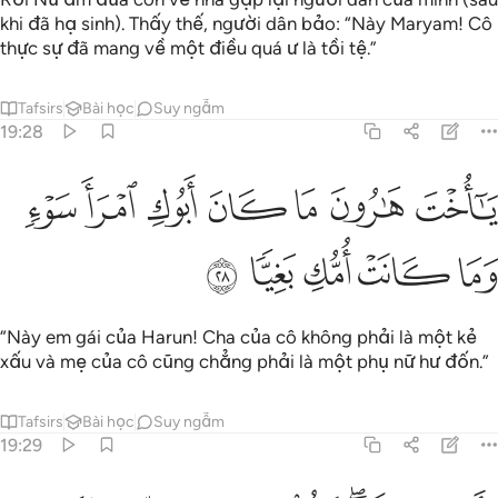
khi đã hạ sinh). Thấy thế, người dân bảo: “Này Maryam! Cô
thực sự đã mang về một điều quá ư là tồi tệ.”
Tafsirs
Bài học
Suy ngẫm
19:28
ﱡ
ﱢ
ﱣ
ﱤ
ﱥ
ا اخت هارون ما كان ابوك امرا سوء وما كانت امك بغيا ٢٨
ﱦ
ﱧ
َـٰٓأُخْتَ هَـٰرُونَ مَا كَانَ أَبُوكِ ٱمْرَأَ سَوْءٍۢ وَمَا كَانَتْ أُمُّكِ بَغِيًّۭا ٢٨
ﱨ
ﱩ
ﱪ
ﱫ
ﱬ
“Này em gái của Harun! Cha của cô không phải là một kẻ
xấu và mẹ của cô cũng chẳng phải là một phụ nữ hư đốn.”
Tafsirs
Bài học
Suy ngẫm
19:29