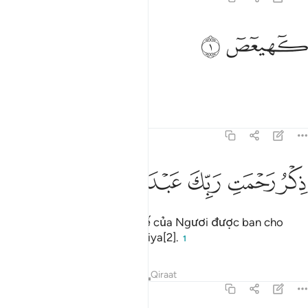
هيعص ١
ﱁ
ﱂ
ٓهيعٓصٓ ١
Kaf. Ha. Ya. 'Ain. Sad.[1]
1
Tafsirs
Bài học
Suy ngẫm
19:2
ﱃ
ﱄ
كر رحمت ربك عبده زكريا ٢
ﱅ
ﱆ
ﱇ
ﱈ
ِكْرُ رَحْمَتِ رَبِّكَ عَبْدَهُۥ زَكَرِيَّآ ٢
Nhắc lại hồng ân Thượng Đế của Ngươi được ban cho
người bề tôi của Ngài, Zakariya[2].
1
Tafsirs
Bài học
Suy ngẫm
Qiraat
19:3