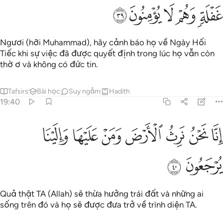
ﱉ
ﱊ
ﱋ
ﱌ
ﱍ
Ngươi (hỡi Muhammad), hãy cảnh báo họ về Ngày Hối
Tiếc khi sự việc đã được quyết định trong lúc họ vẫn còn
thờ ơ và không có đức tin.
Tafsirs
Bài học
Suy ngẫm
Hadith
19:40
ﱎ
ﱏ
ﱐ
ﱑ
ﱒ
نا نحن نرث الارض ومن عليها والينا يرجعون ٤٠
ﱓ
ﱔ
ِنَّا نَحْنُ نَرِثُ ٱلْأَرْضَ وَمَنْ عَلَيْهَا وَإِلَيْنَا يُرْجَعُونَ ٤٠
ﱕ
ﱖ
Quả thật TA (Allah) sẽ thừa hưởng trái đất và những ai
sống trên đó và họ sẽ được đưa trở về trình diện TA.