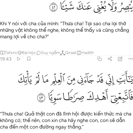
ﱫ
ﱬ
ﱭ
ﱮ
ﱯ
ﱰ
Khi Y nói với cha của mình: “Thưa cha! Tại sao cha lại thờ
những vật không thể nghe, không thể thấy và cũng chẳng
mang lợi về cho cha?”
Tafsirs
Bài học
Suy ngẫm
Qiraat
Hadith
19:43
ﱱ
ﱲ
ﱳ
ﱴ
ﱵ
ﱶ
ﱷ
ﱸ
ﱹ
ا ابت اني قد جاءني من العلم ما لم ياتك فاتبعني اهدك صراطا سويا ٤٣
َـٰٓأَبَتِ إِنِّى قَدْ جَآءَنِى مِنَ ٱلْعِلْمِ مَا لَمْ يَأْتِكَ فَٱتَّبِعْنِىٓ أَهْدِكَ صِرَٰطًۭا سَو
ﱺ
ﱻ
ﱼ
ﱽ
ﱾ
“Thưa cha! Quả thật con đã lĩnh hội được kiến thức mà cha
không có; thế nên, con xin cha hãy nghe con, con sẽ dẫn
cha đến một con đường ngay thẳng.”