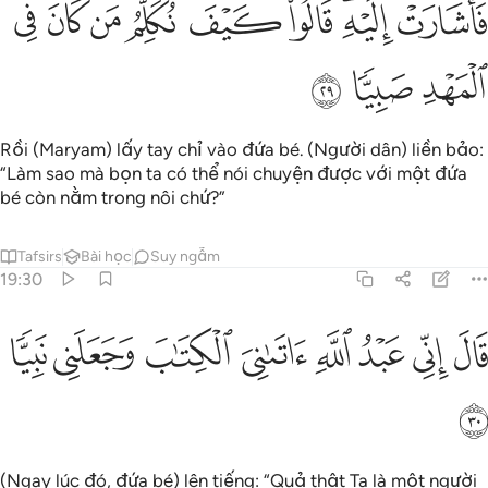
ﱭ
ﱮﱯ
ﱰ
ﱱ
ﱲ
اشارت اليه قالوا كيف نكلم من كان في المهد صبيا ٢٩
ﱳ
ﱴ
ﱵ
َأَشَارَتْ إِلَيْهِ ۖ قَالُوا۟ كَيْفَ نُكَلِّمُ مَن كَانَ فِى ٱلْمَهْدِ صَبِيًّۭا ٢٩
ﱶ
ﱷ
ﱸ
Rồi (Maryam) lấy tay chỉ vào đứa bé. (Người dân) liền bảo:
“Làm sao mà bọn ta có thể nói chuyện được với một đứa
bé còn nằm trong nôi chứ?”
Tafsirs
Bài học
Suy ngẫm
19:30
ﱹ
ﱺ
ﱻ
ﱼ
ﱽ
ال اني عبد الله اتاني الكتاب وجعلني نبيا ٣٠
ﱾ
ﱿ
ﲀ
َالَ إِنِّى عَبْدُ ٱللَّهِ ءَاتَىٰنِىَ ٱلْكِتَـٰبَ وَجَعَلَنِى نَبِيًّۭا ٣٠
ﲁ
(Ngay lúc đó, đứa bé) lên tiếng: “Quả thật Ta là một người