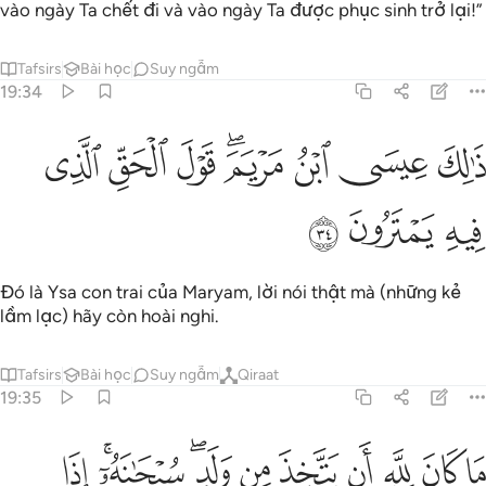
vào ngày Ta chết đi và vào ngày Ta được phục sinh trở lại!”
Tafsirs
Bài học
Suy ngẫm
19:34
ﲟ
ﲠ
ﲡ
ﲢﲣ
ﲤ
الك عيسى ابن مريم قول الحق الذي فيه يمترون ٣٤
ﲥ
ﲦ
َٰلِكَ عِيسَى ٱبْنُ مَرْيَمَ ۚ قَوْلَ ٱلْحَقِّ ٱلَّذِى فِيهِ يَمْتَرُونَ ٣٤
ﲧ
ﲨ
ﲩ
Đó là Ysa con trai của Maryam, lời nói thật mà (những kẻ
lầm lạc) hãy còn hoài nghi.
Tafsirs
Bài học
Suy ngẫm
Qiraat
19:35
ﲪ
ﲫ
ﲬ
ﲭ
ﲮ
ﲯ
ﲰﲱ
ﲲﲳ
ﲴ
ا كان لله ان يتخذ من ولد سبحانه اذا قضى امرا فانما يقول له كن فيكون 
َا كَانَ لِلَّهِ أَن يَتَّخِذَ مِن وَلَدٍۢ ۖ سُبْحَـٰنَهُۥٓ ۚ إِذَا قَضَىٰٓ أَمْرًۭا فَإِنَّمَا يَقُولُ لَهُۥ كُن فَيَ