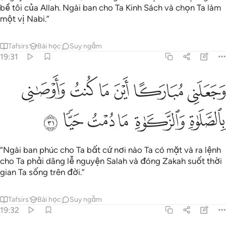
bề tôi của Allah. Ngài ban cho Ta Kinh Sách và chọn Ta làm
một vị Nabi.”
Tafsirs
Bài học
Suy ngẫm
19:31
ﲂ
ﲃ
ﲄ
ﲅ
ﲆ
ﲇ
جعلني مباركا اين ما كنت واوصاني بالصلاة والزكاة ما دمت حيا ٣١
َجَعَلَنِى مُبَارَكًا أَيْنَ مَا كُنتُ وَأَوْصَـٰنِى بِٱلصَّلَوٰةِ وَٱلزَّكَوٰةِ مَا دُمْتُ حَيًّۭا
ﲈ
ﲉ
ﲊ
ﲋ
ﲌ
ﲍ
“Ngài ban phúc cho Ta bất cứ nơi nào Ta có mặt và ra lệnh
cho Ta phải dâng lễ nguyện Salah và đóng Zakah suốt thời
gian Ta sống trên đời.”
Tafsirs
Bài học
Suy ngẫm
19:32