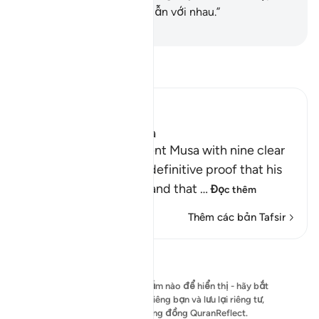
trung các ngươi lại, trộn lẫn với nhau.”
-
Ruwwad Center
Đọc Tafsir
Ibn Kathir (Abridged)
The Nine Signs of Musa
Allah tells us that He sent Musa with nine clear
signs, which provided definitive proof that his
prophethood was real and that
…
Đọc thêm
Thêm các bản Tafsir
Suy ngẫm
Hiện chưa có bài suy ngẫm nào để hiển thị - hãy bắt
đầu bài suy ngẫm của riêng bạn và lưu lại riêng tư,
hoặc chia sẻ với cộng đồng QuranReflect.