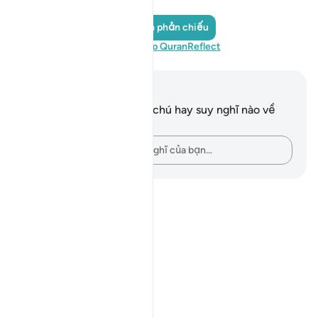
Thêm ảnh phản chiếu
Hãy truy cập QuranReflect
Ghi chú và suy ngẫm
Bạn không có bất kỳ ghi chú hay suy nghĩ nào về
câu thơ này.
Hãy ghi lại những suy nghĩ của bạn…
Notes
placeholders