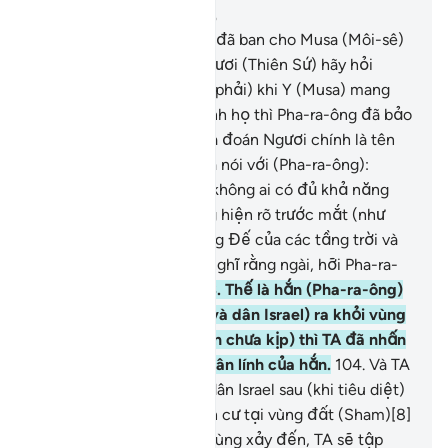
Chương 17, Trang 292, Juz 15
101
.
Quả thật, TA (Allah) đã ban cho Musa (Môi-sê)
chín phép lạ rõ rệt[7]. Ngươi (Thiên Sứ) hãy hỏi
người dân Israel xem (có phải) khi Y (Musa) mang
(các phép lạ đó) đến trình họ thì Pha-ra-ông đã bảo
Y: “Này Musa, quả thật ta đoán Ngươi chính là tên
phù thủy”.
102
.
(Musa) đã nói với (Pha-ra-ông):
“Chắc chắn ngài biết rõ không ai có đủ khả năng
ban những thứ này xuống hiện rõ trước mắt (như
thế này) ngoại trừ Thượng Đế của các tầng trời và
trái đất và quả thật, tôi nghĩ rằng ngài, hỡi Pha-ra-
ông, sắp bị tiêu diệt.”
103
.
Thế là hắn (Pha-ra-ông)
muốn loại trừ họ (Musa và dân Israel) ra khỏi vùng
đất (Ai Cập), (nhưng hắn chưa kịp) thì TA đã nhấn
chìm hắn cùng tất cả quân lính của hắn.
104
.
Và TA
(Allah) đã phán bảo với dân Israel sau (khi tiêu diệt)
hắn: “Các ngươi hãy định cư tại vùng đất (Sham)[8]
cho đến khi lời hứa sau cùng xảy đến, TA sẽ tập