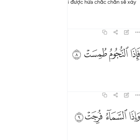
Quả thật, những gì các ngươi được hứa chắc chắn sẽ xảy
ra.
Tafsirs
Bài học
Suy ngẫm
77:8
ﲘ
ﲙ
اذا النجوم طمست ٨
ﲚ
ﲛ
َإِذَا ٱلنُّجُومُ طُمِسَتْ ٨
Khi các vì sao bị lu mờ.
Tafsirs
Bài học
Suy ngẫm
77:9
ﲜ
ﲝ
اذا السماء فرجت ٩
ﲞ
ﲟ
َإِذَا ٱلسَّمَآءُ فُرِجَتْ ٩
Khi bầu trời bị nứt ra.