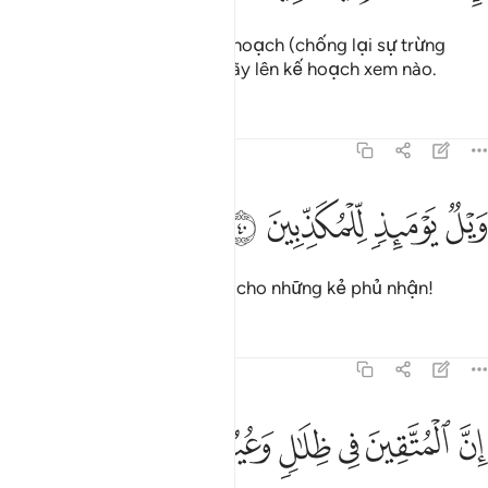
Vì vậy, nếu các ngươi có kế hoạch (chống lại sự trừng
phạt của TA) thì các ngươi hãy lên kế hoạch xem nào.
Tafsirs
Bài học
Suy ngẫm
77:40
ﲩ
ﲪ
يل يوميذ للمكذبين ٤٠
ﲫ
ﲬ
َيْلٌۭ يَوْمَئِذٍۢ لِّلْمُكَذِّبِينَ ٤٠
Vào Ngày đó, thật khốn khổ cho những kẻ phủ nhận!
Tafsirs
Bài học
Suy ngẫm
77:41
ﲭ
ﲮ
ﲯ
ن المتقين في ظلال وعيون ٤١
ﲰ
ﲱ
ﲲ
ِنَّ ٱلْمُتَّقِينَ فِى ظِلَـٰلٍۢ وَعُيُونٍۢ ٤١