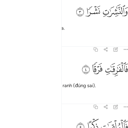
ﲇ
الناشرات نشرا ٣
ﲈ
ﲉ
َٱلنَّـٰشِرَٰتِ نَشْرًۭا ٣
Thề bởi các cơn gió gieo mưa.
Tafsirs
Bài học
Suy ngẫm
77:4
ﲊ
الفارقات فرقا ٤
ﲋ
ﲌ
َٱلْفَـٰرِقَـٰتِ فَرْقًۭا ٤
Thề bởi các Thiên Thần phân ranh (đúng sai).
Tafsirs
Bài học
Suy ngẫm
77:5
ﲍ
الملقيات ذكرا ٥
ﲎ
ﲏ
َٱلْمُلْقِيَـٰتِ ذِكْرًا ٥