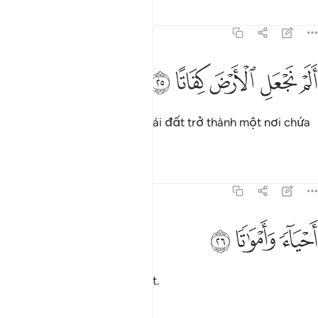
Tafsirs
Bài học
Suy ngẫm
77:25
ﱘ
ﱙ
لم نجعل الارض كفاتا ٢٥
ﱚ
ﱛ
ﱜ
َلَمْ نَجْعَلِ ٱلْأَرْضَ كِفَاتًا ٢٥
Chẳng phải TA đã làm cho trái đất trở thành một nơi chứa
toàn thể nhân loại?
Tafsirs
Bài học
Suy ngẫm
77:26
ﱝ
حياء وامواتا ٢٦
ﱞ
ﱟ
َحْيَآءًۭ وَأَمْوَٰتًۭا ٢٦
Cả người sống và người chết.