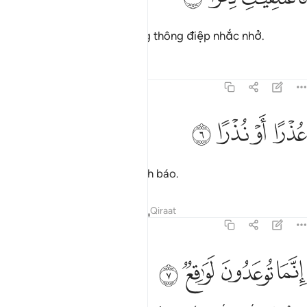
Thề bởi các Thiên Thần mang thông điệp nhắc nhở.
Tafsirs
Bài học
Suy ngẫm
77:6
ﲐ
ذرا او نذرا ٦
ﲑ
ﲒ
ﲓ
ُذْرًا أَوْ نُذْرًا ٦
Để chứng minh hoặc để cảnh báo.
Tafsirs
Bài học
Suy ngẫm
Qiraat
77:7
ﲔ
نما توعدون لواقع ٧
ﲕ
ﲖ
ﲗ
ِنَّمَا تُوعَدُونَ لَوَٰقِعٌۭ ٧