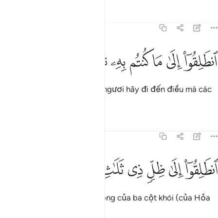
Tafsirs
Bài học
Suy ngẫm
77:29
ﱬ
ﱭ
ﱮ
ﱯ
نطلقوا الى ما كنتم به تكذبون ٢٩
ﱰ
ﱱ
ﱲ
نطَلِقُوٓا۟ إِلَىٰ مَا كُنتُم بِهِۦ تُكَذِّبُونَ ٢٩
(Chúng sẽ được bảo): “Các ngươi hãy đi đến điều mà các
ngươi đã từng phủ nhận!”
Tafsirs
Bài học
Suy ngẫm
77:30
ﱳ
ﱴ
ﱵ
ﱶ
نطلقوا الى ظل ذي ثلاث شعب ٣٠
ﱷ
ﱸ
ﱹ
نطَلِقُوٓا۟ إِلَىٰ ظِلٍّۢ ذِى ثَلَـٰثِ شُعَبٍۢ ٣٠
“Các ngươi hãy đi đến cái bóng của ba cột khói (của Hỏa
Ngục).”