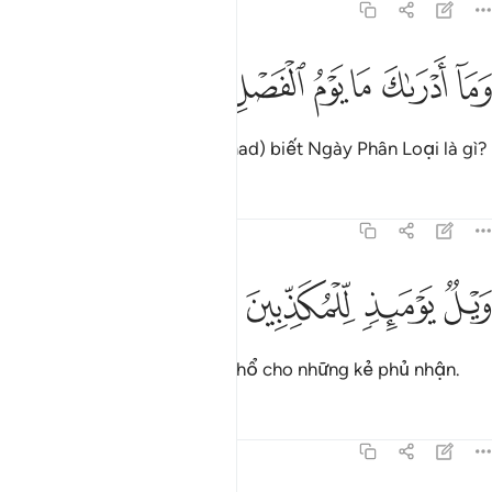
77:14
ﲯ
ﲰ
ﲱ
ما ادراك ما يوم الفصل ١٤
ﲲ
ﲳ
ﲴ
َمَآ أَدْرَىٰكَ مَا يَوْمُ ٱلْفَصْلِ ١٤
Điều gì cho Ngươi (Muhammad) biết Ngày Phân Loại là gì?
Tafsirs
Bài học
Suy ngẫm
77:15
ﲵ
ﲶ
يل يوميذ للمكذبين ١٥
ﲷ
ﲸ
َيْلٌۭ يَوْمَئِذٍۢ لِّلْمُكَذِّبِينَ ١٥
Ngày đó sẽ là một sự khốn khổ cho những kẻ phủ nhận.
Tafsirs
Bài học
Suy ngẫm
77:16