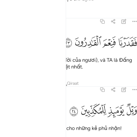
Tafsirs
Bài học
Suy ngẫm
77:23
ﱐ
ﱑ
قدرنا فنعم القادرون ٢٣
ﱒ
ﱓ
َقَدَرْنَا فَنِعْمَ ٱلْقَـٰدِرُونَ ٢٣
TA đã định đoạt (cho sự ra đời của ngươi), và TA là Đấng
Định Đoạt vượt trội và ưu việt nhất.
Tafsirs
Bài học
Suy ngẫm
Qiraat
77:24
ﱔ
ﱕ
يل يوميذ للمكذبين ٢٤
ﱖ
ﱗ
َيْلٌۭ يَوْمَئِذٍۢ لِّلْمُكَذِّبِينَ ٢٤
Vào Ngày đó, thật khốn khổ cho những kẻ phủ nhận!