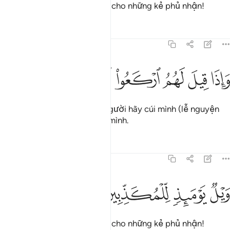
Vào Ngày đó, thật khốn khổ cho những kẻ phủ nhận!
Tafsirs
Bài học
Suy ngẫm
77:48
ﳑ
ﳒ
ﳓ
اذا قيل لهم اركعوا لا يركعون ٤٨
ﳔ
ﳕ
ﳖ
ﳗ
َإِذَا قِيلَ لَهُمُ ٱرْكَعُوا۟ لَا يَرْكَعُونَ ٤٨
Khi có lời bảo chúng, “Các người hãy cúi mình (lễ nguyện
Salah)!” thì chúng không cúi mình.
Tafsirs
Bài học
Suy ngẫm
77:49
ﳘ
ﳙ
يل يوميذ للمكذبين ٤٩
ﳚ
ﳛ
َيْلٌۭ يَوْمَئِذٍۢ لِّلْمُكَذِّبِينَ ٤٩
Vào Ngày đó, thật khốn khổ cho những kẻ phủ nhận!