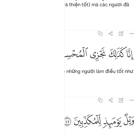
bởi những việc (ngoan đạo và thiện tốt) mà các ngươi đã
làm!”
Tafsirs
Bài học
Suy ngẫm
77:44
ﲾ
ﲿ
ﳀ
نا كذالك نجزي المحسنين ٤٤
ﳁ
ﳂ
ِنَّا كَذَٰلِكَ نَجْزِى ٱلْمُحْسِنِينَ ٤٤
Thật vậy, TA ban thưởng cho những người làm điều tốt như
thế đó.
Tafsirs
Bài học
Suy ngẫm
77:45
ﳃ
ﳄ
يل يوميذ للمكذبين ٤٥
ﳅ
ﳆ
َيْلٌۭ يَوْمَئِذٍۢ لِّلْمُكَذِّبِينَ ٤٥