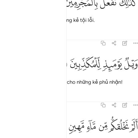
ﳁ
ﳂ
ﳃ
ﳄ
َذَٰلِكَ نَفْعَلُ بِٱلْمُجْرِمِينَ ١٨
Đó là cách TA đối xử với những kẻ tội lỗi.
Tafsirs
Bài học
Suy ngẫm
77:19
ﳅ
ﳆ
يل يوميذ للمكذبين ١٩
ﳇ
ﳈ
َيْلٌۭ يَوْمَئِذٍۢ لِّلْمُكَذِّبِينَ ١٩
Vào Ngày đó, thật khốn khổ cho những kẻ phủ nhận!
Tafsirs
Bài học
Suy ngẫm
77:20
ﱁ
ﱂ
ﱃ
لم نخلقكم من ماء مهين ٢٠
ﱄ
ﱅ
ﱆ
َلَمْ نَخْلُقكُّم مِّن مَّآءٍۢ مَّهِينٍۢ ٢٠