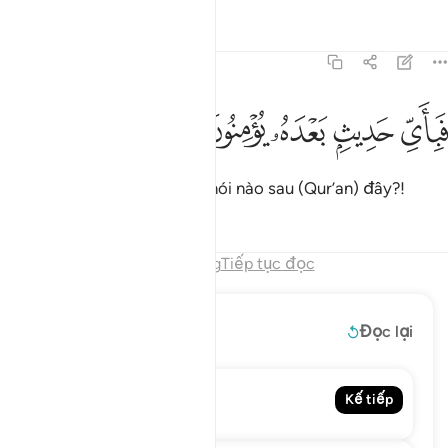
Tafsirs
Bài học
Suy ngẫm
77:50
ﳜ
ﳝ
باي حديث بعده يومنون ٥٠
ﳞ
ﳟ
ﳠ
َبِأَىِّ حَدِيثٍۭ بَعْدَهُۥ يُؤْمِنُونَ ٥٠
Vậy thì chúng sẽ tin vào lời nói nào sau (Qur’an) đây?!
Tafsirs
Bài học
Suy ngẫm
Hết chương
Tiếp tục đọc
Đọc thêm
Đọc lại
78. An-Naba
Kế tiếp
The Tidings