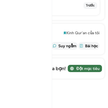
76. Al-Insan
Trước
The Man
Khám phá
Kinh Qur'an của tôi
thông tin
Tafsir
Suy ngẫm
Bài học
Ghi lại hành trình của bạn!
Đặt mục tiêu