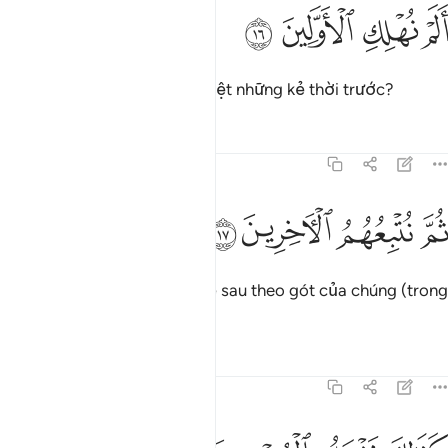
ﲹ
ﲺ
لم نهلك الاولين ١٦
ﲻ
ﲼ
َلَمْ نُهْلِكِ ٱلْأَوَّلِينَ ١٦
Chẳng lẽ TA đã không tiêu diệt những kẻ thời trước?
Tafsirs
Bài học
Suy ngẫm
77:17
ﲽ
ﲾ
م نتبعهم الاخرين ١٧
ﲿ
ﳀ
ُمَّ نُتْبِعُهُمُ ٱلْـَٔاخِرِينَ ١٧
Rồi TA sẽ làm cho các thế hệ sau theo gót của chúng (trong
việc bị trừng phạt).
Tafsirs
Bài học
Suy ngẫm
77:18
ذالك نفعل بالمجرمين ١٨