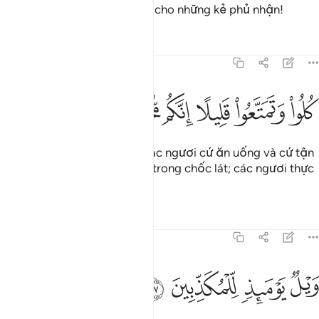
Vào Ngày đó, thật khốn khổ cho những kẻ phủ nhận!
Tafsirs
Bài học
Suy ngẫm
77:46
ﳇ
ﳈ
ﳉ
لوا وتمتعوا قليلا انكم مجرمون ٤٦
ﳊ
ﳋ
ﳌ
ُلُوا۟ وَتَمَتَّعُوا۟ قَلِيلًا إِنَّكُم مُّجْرِمُونَ ٤٦
(Hỡi những kẻ vô đức tin), các ngươi cứ ăn uống và cứ tận
hưởng (cuộc sống thế gian) trong chốc lát; các ngươi thực
sự là những kẻ tội lỗi.
Tafsirs
Bài học
Suy ngẫm
77:47
ﳍ
ﳎ
يل يوميذ للمكذبين ٤٧
ﳏ
ﳐ
َيْلٌۭ يَوْمَئِذٍۢ لِّلْمُكَذِّبِينَ ٤٧