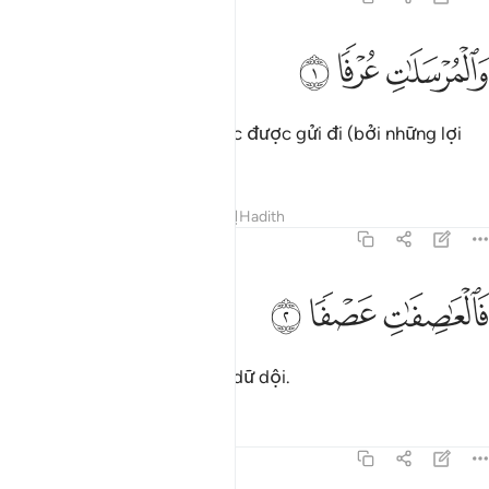
ﲁ
المرسلات عرفا ١
ﲂ
ﲃ
َٱلْمُرْسَلَـٰتِ عُرْفًۭا ١
Thề bởi các luồng gió liên tục được gửi đi (bởi những lợi
ích của con người).
Tafsirs
Bài học
Suy ngẫm
Hadith
77:2
ﲄ
العاصفات عصفا ٢
ﲅ
ﲆ
َٱلْعَـٰصِفَـٰتِ عَصْفًۭا ٢
Thề bởi những cơn giông tố dữ dội.
Tafsirs
Bài học
Suy ngẫm
77:3