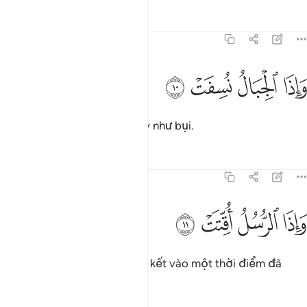
Tafsirs
Bài học
Suy ngẫm
77:10
ﲠ
ﲡ
اذا الجبال نسفت ١٠
ﲢ
ﲣ
َإِذَا ٱلْجِبَالُ نُسِفَتْ ١٠
Khi những quả núi bị thổi bay như bụi.
Tafsirs
Bài học
Suy ngẫm
77:11
ﲤ
ﲥ
اذا الرسل اقتت ١١
ﲦ
ﲧ
َإِذَا ٱلرُّسُلُ أُقِّتَتْ ١١
Khi các Sứ Giả được gọi tập kết vào một thời điểm đã
định.