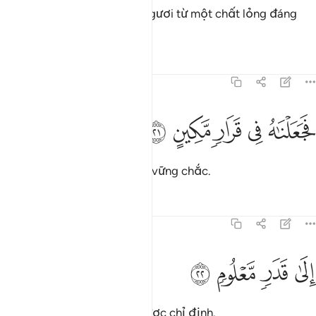
Chẳng phải TA đã tạo các ngươi từ một chất lỏng đáng
khinh đó sao?
Tafsirs
Bài học
Suy ngẫm
77:21
ﱇ
ﱈ
ﱉ
جعلناه في قرار مكين ٢١
ﱊ
ﱋ
َجَعَلْنَـٰهُ فِى قَرَارٍۢ مَّكِينٍ ٢١
TA đã đặt nó trong một chỗ vững chắc.
Tafsirs
Bài học
Suy ngẫm
77:22
ﱌ
ﱍ
لى قدر معلوم ٢٢
ﱎ
ﱏ
ِلَىٰ قَدَرٍۢ مَّعْلُومٍۢ ٢٢
Cho đến một thời hạn đã được chỉ định.