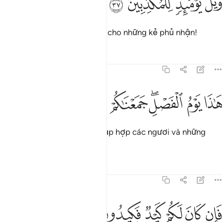
ﲘ
ﲙ
ﲚ
ﲛ
َيْلٌۭ يَوْمَئِذٍۢ لِّلْمُكَذِّبِينَ ٣٧
Vào Ngày đó, thật khốn khổ cho những kẻ phủ nhận!
Tafsirs
Bài học
Suy ngẫm
77:38
ﲜ
ﲝ
ﲞﲟ
اذا يوم الفصل جمعناكم والاولين ٣٨
ﲠ
ﲡ
ﲢ
َـٰذَا يَوْمُ ٱلْفَصْلِ ۖ جَمَعْنَـٰكُمْ وَٱلْأَوَّلِينَ ٣٨
Đây là Ngày Phân Loại. TA tập hợp các ngươi và những
người thời trước.
Tafsirs
Bài học
Suy ngẫm
77:39
ﲣ
ﲤ
ﲥ
ﲦ
ان كان لكم كيد فكيدون ٣٩
ﲧ
ﲨ
َإِن كَانَ لَكُمْ كَيْدٌۭ فَكِيدُونِ ٣٩