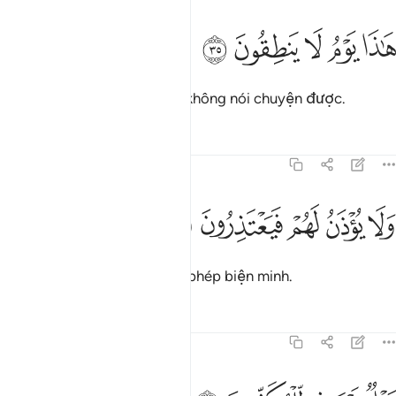
ﲎ
ﲏ
ﲐ
اذا يوم لا ينطقون ٣٥
ﲑ
ﲒ
َـٰذَا يَوْمُ لَا يَنطِقُونَ ٣٥
Đó sẽ là Ngày mà chúng sẽ không nói chuyện được.
Tafsirs
Bài học
Suy ngẫm
77:36
ﲓ
ﲔ
ﲕ
لا يوذن لهم فيعتذرون ٣٦
ﲖ
ﲗ
َلَا يُؤْذَنُ لَهُمْ فَيَعْتَذِرُونَ ٣٦
Chúng cũng sẽ không được phép biện minh.
Tafsirs
Bài học
Suy ngẫm
77:37
يل يوميذ للمكذبين ٣٧