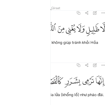
Tafsirs
Bài học
Suy ngẫm
Qiraat
77:31
ﱺ
ﱻ
ﱼ
ﱽ
ا ظليل ولا يغني من اللهب ٣١
ﱾ
ﱿ
ﲀ
َّا ظَلِيلٍۢ وَلَا يُغْنِى مِنَ ٱللَّهَبِ ٣١
(Nhưng) không mát mẻ cũng không giúp tránh khỏi Hỏa
Ngục.
Tafsirs
Bài học
Suy ngẫm
77:32
ﲁ
ﲂ
نها ترمي بشرر كالقصر ٣٢
ﲃ
ﲄ
ﲅ
ِنَّهَا تَرْمِى بِشَرَرٍۢ كَٱلْقَصْرِ ٣٢
Thật vậy, nó phun ra những tia lửa (khổng lồ) như pháo đài.