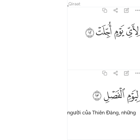
Tafsirs
Bài học
Suy ngẫm
Qiraat
77:12
ﲨ
ﲩ
اي يوم اجلت ١٢
ﲪ
ﲫ
ِأَىِّ يَوْمٍ أُجِّلَتْ ١٢
Thời gian đó vào ngày nào?
Tafsirs
Bài học
Suy ngẫm
77:13
ﲬ
يوم الفصل ١٣
ﲭ
ﲮ
ِيَوْمِ ٱلْفَصْلِ ١٣
Vào Ngày Phân Loại (những người của Thiên Đàng, những
kẻ của Hỏa Ngục).
Tafsirs
Bài học
Suy ngẫm