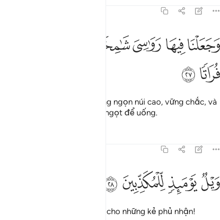
Tafsirs
Bài học
Suy ngẫm
77:27
ﱠ
ﱡ
ﱢ
ﱣ
جعلنا فيها رواسي شامخات واسقيناكم ماء فراتا ٢٧
ﱤ
ﱥ
َجَعَلْنَا فِيهَا رَوَٰسِىَ شَـٰمِخَـٰتٍۢ وَأَسْقَيْنَـٰكُم مَّآءًۭ فُرَاتًۭا ٢٧
ﱦ
ﱧ
TA đã cắm trên trái đất những ngọn núi cao, vững chắc, và
TA ban cho các nguồn nước ngọt để uống.
Tafsirs
Bài học
Suy ngẫm
77:28
ﱨ
ﱩ
يل يوميذ للمكذبين ٢٨
ﱪ
ﱫ
َيْلٌۭ يَوْمَئِذٍۢ لِّلْمُكَذِّبِينَ ٢٨
Vào Ngày đó, thật khốn khổ cho những kẻ phủ nhận!