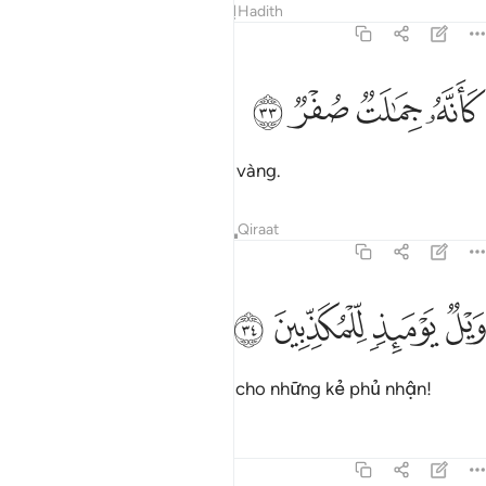
Tafsirs
Bài học
Suy ngẫm
Hadith
77:33
ﲆ
انه جمالت صفر ٣٣
ﲇ
ﲈ
ﲉ
َأَنَّهُۥ جِمَـٰلَتٌۭ صُفْرٌۭ ٣٣
Giống như những con lạc đà vàng.
Tafsirs
Bài học
Suy ngẫm
Qiraat
77:34
ﲊ
ﲋ
يل يوميذ للمكذبين ٣٤
ﲌ
ﲍ
َيْلٌۭ يَوْمَئِذٍۢ لِّلْمُكَذِّبِينَ ٣٤
Vào Ngày đó, thật khốn khổ cho những kẻ phủ nhận!
Tafsirs
Bài học
Suy ngẫm
77:35