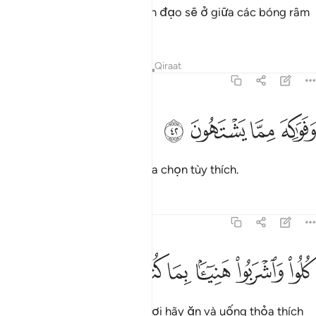
Thật vậy, những người ngoan đạo sẽ ở giữa các bóng râm
và suối nước.
Tafsirs
Bài học
Suy ngẫm
Qiraat
77:42
ﲳ
ﲴ
فواكه مما يشتهون ٤٢
ﲵ
ﲶ
َفَوَٰكِهَ مِمَّا يَشْتَهُونَ ٤٢
Có đủ loại hoa quả mà họ lựa chọn tùy thích.
Tafsirs
Bài học
Suy ngẫm
77:43
ﲷ
ﲸ
ﲹ
ﲺ
لوا واشربوا هنييا بما كنتم تعملون ٤٣
ﲻ
ﲼ
ﲽ
ُلُوا۟ وَٱشْرَبُوا۟ هَنِيٓـًٔۢا بِمَا كُنتُمْ تَعْمَلُونَ ٤٣
(Họ sẽ được bảo): “Các ngươi hãy ăn và uống thỏa thích