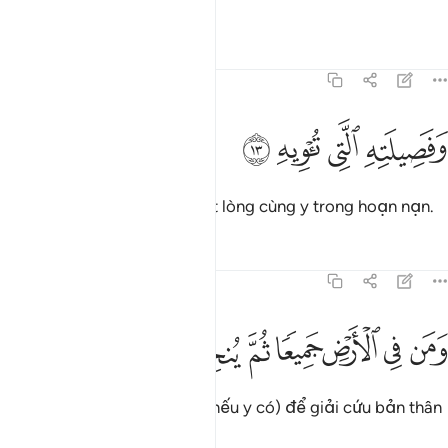
Cả vợ và anh em của y.
Tafsirs
Bài học
Suy ngẫm
70:13
ﱏ
ﱐ
فصيلته التي توويه ١٣
ﱑ
ﱒ
َفَصِيلَتِهِ ٱلَّتِى تُـْٔوِيهِ ١٣
Và cả bà con ruột thịt đã hết lòng cùng y trong hoạn nạn.
Tafsirs
Bài học
Suy ngẫm
70:14
ﱓ
ﱔ
ﱕ
ﱖ
من في الارض جميعا ثم ينجيه ١٤
ﱗ
ﱘ
ﱙ
َمَن فِى ٱلْأَرْضِ جَمِيعًۭا ثُمَّ يُنجِيهِ ١٤
Và cả mọi thứ trên trái đất (nếu y có) để giải cứu bản thân
mình.