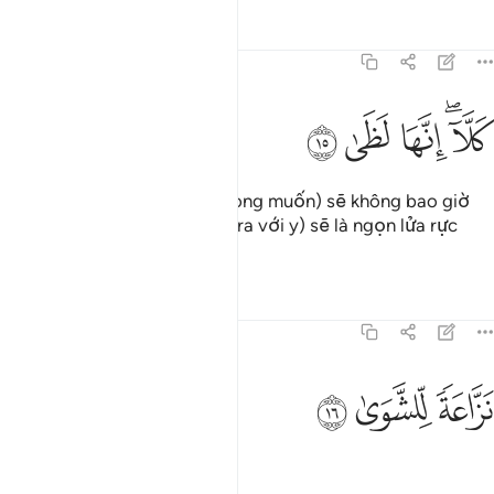
Tafsirs
Bài học
Suy ngẫm
70:15
ﱚﱛ
لا انها لظى ١٥
ﱜ
ﱝ
ﱞ
َلَّآ ۖ إِنَّهَا لَظَىٰ ١٥
(Những điều mà kẻ tội lỗi mong muốn) sẽ không bao giờ
xảy ra, (điều chắc chắn xảy ra với y) sẽ là ngọn lửa rực
cháy (nơi Hỏa Ngục).
Tafsirs
Bài học
Suy ngẫm
70:16
ﱟ
زاعة للشوى ١٦
ﱠ
ﱡ
َزَّاعَةًۭ لِّلشَّوَىٰ ١٦
Nó sẽ làm tróc da đầu.