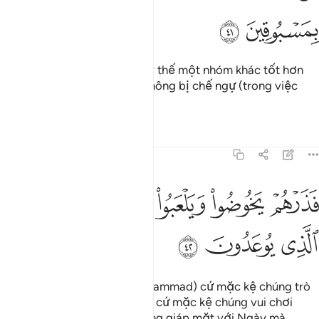
ﱈ
ﱉ
(TA toàn năng) cho việc thay thế một nhóm khác tốt hơn
chúng và TA chắc chắn sẽ không bị chế ngự (trong việc
làm đó).
Tafsirs
Bài học
Suy ngẫm
70:42
ﱊ
ﱋ
ﱌ
ﱍ
ﱎ
ذرهم يخوضوا ويلعبوا حتى يلاقوا يومهم الذي يوعدون ٤٢
ﱏ
َذَرْهُمْ يَخُوضُوا۟ وَيَلْعَبُوا۟ حَتَّىٰ يُلَـٰقُوا۟ يَوْمَهُمُ ٱلَّذِى يُوعَدُونَ ٤٢
ﱐ
ﱑ
ﱒ
Vì vậy, Ngươi (Thiên Sứ Muhammad) cứ mặc kệ chúng trò
chuyện những điều vô ích và cứ mặc kệ chúng vui chơi
(thỏa thích) cho đến khi chúng giáp mặt với Ngày mà