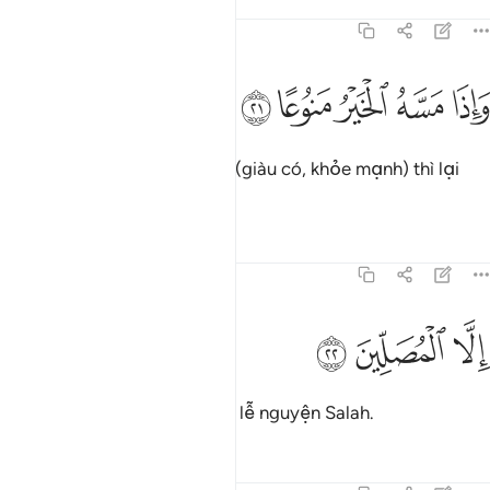
Tafsirs
Bài học
Suy ngẫm
70:21
ﱵ
ﱶ
ﱷ
اذا مسه الخير منوعا ٢١
ﱸ
ﱹ
َإِذَا مَسَّهُ ٱلْخَيْرُ مَنُوعًا ٢١
Nhưng khi gặp điều tốt lành (giàu có, khỏe mạnh) thì lại
keo kiệt.
Tafsirs
Bài học
Suy ngẫm
70:22
ﱺ
لا المصلين ٢٢
ﱻ
ﱼ
ِلَّا ٱلْمُصَلِّينَ ٢٢
Ngoại trừ những người dâng lễ nguyện Salah.
Tafsirs
Bài học
Suy ngẫm