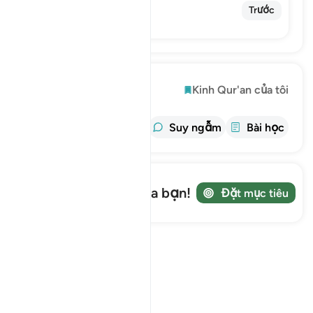
69. Al-Haqqah
Trước
The Reality
Khám phá
Kinh Qur'an của tôi
thông tin
Tafsir
Suy ngẫm
Bài học
Ghi lại hành trình của bạn!
Đặt mục tiêu