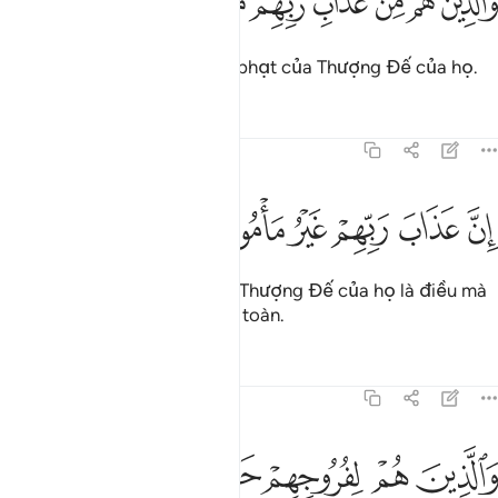
ﲑ
ﲒ
ﲓ
ﲔ
ﲕ
ﲖ
ﲗ
َٱلَّذِينَ هُم مِّنْ عَذَابِ رَبِّهِم مُّشْفِقُونَ ٢٧
Và những người sợ sự trừng phạt của Thượng Đế của họ.
Tafsirs
Bài học
Suy ngẫm
70:28
ﲘ
ﲙ
ﲚ
ن عذاب ربهم غير مامون ٢٨
ﲛ
ﲜ
ﲝ
ِنَّ عَذَابَ رَبِّهِمْ غَيْرُ مَأْمُونٍۢ ٢٨
Thật vậy, sự trừng phạt của Thượng Đế của họ là điều mà
không ai có thể cảm thấy an toàn.
Tafsirs
Bài học
Suy ngẫm
70:29
ﲞ
ﲟ
الذين هم لفروجهم حافظون ٢٩
ﲠ
ﲡ
ﲢ
َٱلَّذِينَ هُمْ لِفُرُوجِهِمْ حَـٰفِظُونَ ٢٩