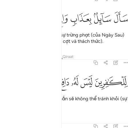
ﲞ
ﲟ
ال سايل بعذاب واقع ١
ﲠ
ﲡ
ﲢ
َأَلَ سَآئِلٌۢ بِعَذَابٍۢ وَاقِعٍۢ ١
Có một kẻ (đa thần) đã đòi sự trừng phạt (của Ngày Sau)
sớm xảy ra (như một sự giễu cợt và thách thức).
Tafsirs
Bài học
Suy ngẫm
Qiraat
70:2
ﲣ
لكافرين ليس له دافع ٢
ﲤ
ﲥ
ﲦ
ﲧ
ِّلْكَـٰفِرِينَ لَيْسَ لَهُۥ دَافِعٌۭ ٢
Những kẻ vô đức tin chắc chắn sẽ không thể tránh khỏi (sự
trừng phạt đó).
Tafsirs
Bài học
Suy ngẫm
70:3