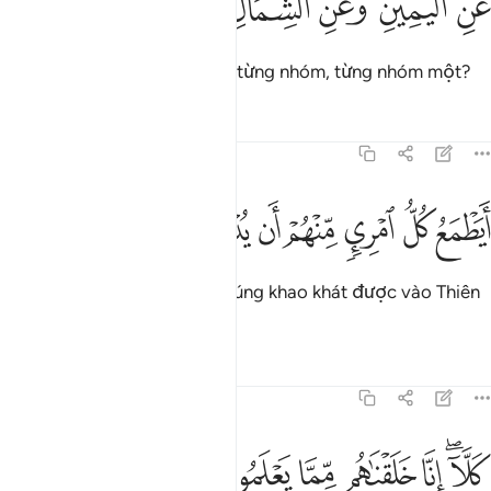
ﳒ
ﳓ
ﳔ
ﳕ
ﳖ
ﳗ
َنِ ٱلْيَمِينِ وَعَنِ ٱلشِّمَالِ عِزِينَ ٣٧
Từ phía bên phải và bên trái, từng nhóm, từng nhóm một?
Tafsirs
Bài học
Suy ngẫm
70:38
ﳘ
ﳙ
ﳚ
ﳛ
ﳜ
ﳝ
يطمع كل امري منهم ان يدخل جنة نعيم ٣٨
ﳞ
ﳟ
ﳠ
َيَطْمَعُ كُلُّ ٱمْرِئٍۢ مِّنْهُمْ أَن يُدْخَلَ جَنَّةَ نَعِيمٍۢ ٣٨
Lẽ nào mỗi tên trong bọn chúng khao khát được vào Thiên
Đàng Hạnh Phúc?
Tafsirs
Bài học
Suy ngẫm
70:39
ﳡﳢ
ﳣ
ﳤ
لا انا خلقناهم مما يعلمون ٣٩
ﳥ
ﳦ
ﳧ
َلَّآ ۖ إِنَّا خَلَقْنَـٰهُم مِّمَّا يَعْلَمُونَ ٣٩