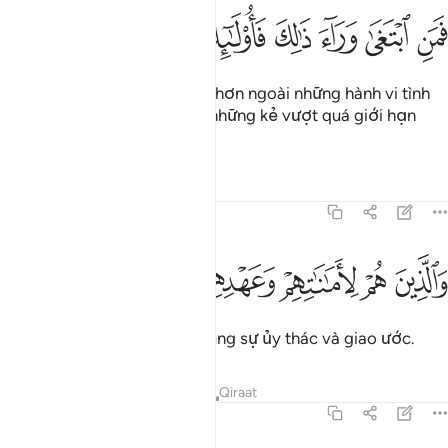
ﲮ
ﲯ
ﲰ
ﲱ
ﲲ
من ابتغى وراء ذالك فاولايك هم العادون ٣١
ﲳ
ﲴ
ﲵ
َمَنِ ٱبْتَغَىٰ وَرَآءَ ذَٰلِكَ فَأُو۟لَـٰٓئِكَ هُمُ ٱلْعَادُونَ ٣١
Nhưng bất cứ ai tìm kiếm xa hơn ngoài những hành vi tình
dục được phép đó thì họ là những kẻ vượt quá giới hạn
(của Allah).
Tafsirs
Bài học
Suy ngẫm
70:32
ﲶ
ﲷ
ﲸ
الذين هم لاماناتهم وعهدهم راعون ٣٢
ﲹ
ﲺ
ﲻ
َٱلَّذِينَ هُمْ لِأَمَـٰنَـٰتِهِمْ وَعَهْدِهِمْ رَٰعُونَ ٣٢
Và những người thực hiện đúng sự ủy thác và giao ước.
Tafsirs
Bài học
Suy ngẫm
Qiraat
70:33