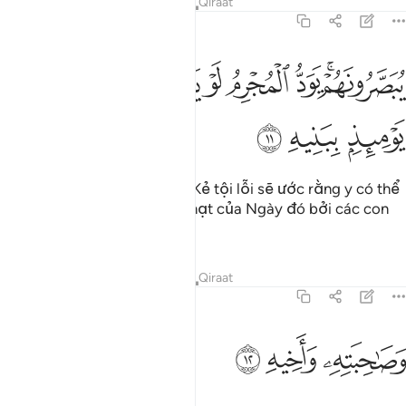
Tafsirs
Bài học
Suy ngẫm
Qiraat
70:11
ﱁﱂ
ﱃ
ﱄ
ﱅ
ﱆ
ﱇ
بصرونهم يود المجرم لو يفتدي من عذاب يوميذ ببنيه ١١
ﱈ
ُبَصَّرُونَهُمْ ۚ يَوَدُّ ٱلْمُجْرِمُ لَوْ يَفْتَدِى مِنْ عَذَابِ يَوْمِئِذٍۭ بِبَنِيهِ ١١
ﱉ
ﱊ
ﱋ
Họ sẽ được nhìn thấy nhau. Kẻ tội lỗi sẽ ước rằng y có thể
được chuộc khỏi sự trừng phạt của Ngày đó bởi các con
của mình.
Tafsirs
Bài học
Suy ngẫm
Qiraat
70:12
ﱌ
صاحبته واخيه ١٢
ﱍ
ﱎ
َصَـٰحِبَتِهِۦ وَأَخِيهِ ١٢