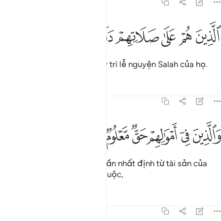
70:23
ﱽ
ﱾ
ﱿ
لذين هم على صلاتهم دايمون ٢٣
ﲀ
ﲁ
ﲂ
لَّذِينَ هُمْ عَلَىٰ صَلَاتِهِمْ دَآئِمُونَ ٢٣
Những người mà họ luôn duy trì lễ nguyện Salah của họ.
Tafsirs
Bài học
Suy ngẫm
70:24
ﲃ
ﲄ
ﲅ
ﲆ
الذين في اموالهم حق معلوم ٢٤
ﲇ
ﲈ
َٱلَّذِينَ فِىٓ أَمْوَٰلِهِمْ حَقٌّۭ مَّعْلُومٌۭ ٢٤
Và những người trích một phần nhất định từ tài sản của
mình như một nghĩa vụ bắt buộc,
Tafsirs
Bài học
Suy ngẫm
70:25