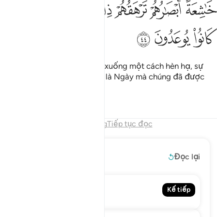
ﱝ
ﱞ
ﱟ
ﱠﱡ
ﱢ
ﱣ
اشعة ابصارهم ترهقهم ذلة ذالك اليوم الذي كانوا يوعدون ٤٤
ﱤ
َـٰشِعَةً أَبْصَـٰرُهُمْ تَرْهَقُهُمْ ذِلَّةٌۭ ۚ ذَٰلِكَ ٱلْيَوْمُ ٱلَّذِى كَانُوا۟ يُوعَدُونَ ٤٤
ﱥ
ﱦ
ﱧ
Đôi mắt của chúng nhìn gục xuống một cách hèn hạ, sự
nhục nhã bao phủ chúng. Đó là Ngày mà chúng đã được
hứa!
Tafsirs
Bài học
Suy ngẫm
Hết chương
Tiếp tục đọc
Đọc thêm
Đọc lại
71. Nuh
Kế tiếp
Noah