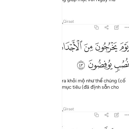
chúng được hứa.
Tafsirs
Bài học
Suy ngẫm
Qiraat
70:43
ﱓ
ﱔ
ﱕ
ﱖ
ﱗ
وم يخرجون من الاجداث سراعا كانهم الى نصب يوفضون ٤٣
ﱘ
ﱙ
َوْمَ يَخْرُجُونَ مِنَ ٱلْأَجْدَاثِ سِرَاعًۭا كَأَنَّهُمْ إِلَىٰ نُصُبٍۢ يُوفِضُونَ ٤٣
ﱚ
ﱛ
ﱜ
Ngày mà chúng sẽ hối hả đi ra khỏi mộ như thể chúng (cố
gắng) nhanh chân chạy đến mục tiêu (đã định sẵn cho
chúng).
Tafsirs
Bài học
Suy ngẫm
Qiraat
70:44