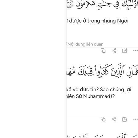
ﳇ
ﳈ
ﳉ
ﳊ
ﳋ
ُو۟لَـٰٓئِكَ فِى جَنَّـٰتٍۢ مُّكْرَمُونَ ٣٥
Đó là những người sẽ vinh dự được ở trong những Ngôi
Vườn Thiên Đàng.
Tafsirs
Bài học
Suy ngẫm
Nội dung liên quan
70:36
ﳌ
ﳍ
ﳎ
ﳏ
مال الذين كفروا قبلك مهطعين ٣٦
ﳐ
ﳑ
َمَالِ ٱلَّذِينَ كَفَرُوا۟ قِبَلَكَ مُهْطِعِينَ ٣٦
Chuyện gì xảy ra cho những kẻ vô đức tin? Sao chúng lại
vội vàng phủ nhận Ngươi (Thiên Sứ Muhammad)?
Tafsirs
Bài học
Suy ngẫm
70:37
ن اليمين وعن الشمال عزين ٣٧