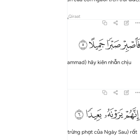
Tafsirs
Bài học
Suy ngẫm
Qiraat
70:5
ﲹ
ﲺ
اصبر صبرا جميلا ٥
ﲻ
ﲼ
َٱصْبِرْ صَبْرًۭا جَمِيلًا ٥
Vì vậy, Ngươi (Thiên Sứ Muhammad) hãy kiên nhẫn chịu
đựng cho thật tốt.
Tafsirs
Bài học
Suy ngẫm
70:6
ﲽ
نهم يرونه بعيدا ٦
ﲾ
ﲿ
ﳀ
ِنَّهُمْ يَرَوْنَهُۥ بَعِيدًۭا ٦
Thật vậy, chúng thấy nó (sự trừng phạt của Ngày Sau) rất
xa vời.