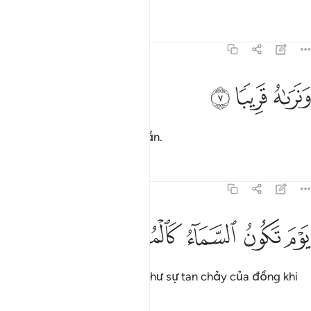
Tafsirs
Bài học
Suy ngẫm
70:7
ﳁ
نراه قريبا ٧
ﳂ
ﳃ
َنَرَىٰهُ قَرِيبًۭا ٧
Còn TA (Allah) thấy nó rất gần.
Tafsirs
Bài học
Suy ngẫm
70:8
ﳄ
ﳅ
وم تكون السماء كالمهل ٨
ﳆ
ﳇ
ﳈ
َوْمَ تَكُونُ ٱلسَّمَآءُ كَٱلْمُهْلِ ٨
Ngày mà bầu trời sẽ giống như sự tan chảy của đồng khi
được nấu.