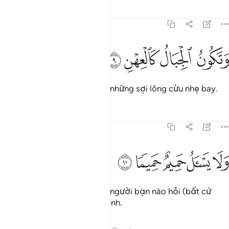
Tafsirs
Bài học
Suy ngẫm
70:9
ﳉ
ﳊ
تكون الجبال كالعهن ٩
ﳋ
ﳌ
َتَكُونُ ٱلْجِبَالُ كَٱلْعِهْنِ ٩
Và những quả núi giống như những sợi lông cừu nhẹ bay.
Tafsirs
Bài học
Suy ngẫm
70:10
ﳍ
ﳎ
ﳏ
لا يسال حميم حميما ١٠
ﳐ
ﳑ
َلَا يَسْـَٔلُ حَمِيمٌ حَمِيمًۭا ١٠
(Vào Ngày đó), sẽ không có người bạn nào hỏi (bất cứ
điều gì về) người bạn của mình.