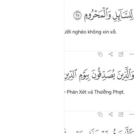
ﲉ
لسايل والمحروم ٢٥
ﲊ
ﲋ
ِّلسَّآئِلِ وَٱلْمَحْرُومِ ٢٥
Dành cho người ăn xin và người nghèo không xin xỏ.
Tafsirs
Bài học
Suy ngẫm
70:26
ﲌ
ﲍ
الذين يصدقون بيوم الدين ٢٦
ﲎ
ﲏ
ﲐ
َٱلَّذِينَ يُصَدِّقُونَ بِيَوْمِ ٱلدِّينِ ٢٦
Và những người tin vào Ngày Phán Xét và Thưởng Phạt.
Tafsirs
Bài học
Suy ngẫm
70:27
الذين هم من عذاب ربهم مشفقون ٢٧