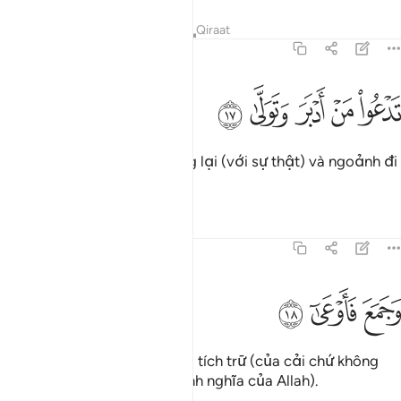
Tafsirs
Bài học
Suy ngẫm
Qiraat
70:17
ﱢ
ﱣ
ﱤ
دعو من ادبر وتولى ١٧
ﱥ
ﱦ
َدْعُوا۟ مَنْ أَدْبَرَ وَتَوَلَّىٰ ١٧
Nó sẽ gọi những ai quay lưng lại (với sự thật) và ngoảnh đi
(khỏi sự vâng lời).
Tafsirs
Bài học
Suy ngẫm
70:18
ﱧ
جمع فاوعى ١٨
ﱨ
ﱩ
َجَمَعَ فَأَوْعَىٰٓ ١٨
Và (những ai chỉ) tom góp và tích trữ (của cải chứ không
chi dùng cho con đường chính nghĩa của Allah).