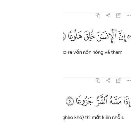
Tafsirs
Bài học
Suy ngẫm
70:19
ﱪ ﱫ
ﱬ
ﱭ
۞ ن الانسان خلق هلوعا ١٩
ﱮ
ﱯ
۞ ِنَّ ٱلْإِنسَـٰنَ خُلِقَ هَلُوعًا ١٩
Thật vậy, con người được tạo ra vốn nôn nóng và tham
lam.
Tafsirs
Bài học
Suy ngẫm
70:20
ﱰ
ﱱ
ﱲ
ذا مسه الشر جزوعا ٢٠
ﱳ
ﱴ
ِذَا مَسَّهُ ٱلشَّرُّ جَزُوعًۭا ٢٠
Khi gặp điều dữ (bệnh tật, nghèo khó) thì mất kiên nhẫn.