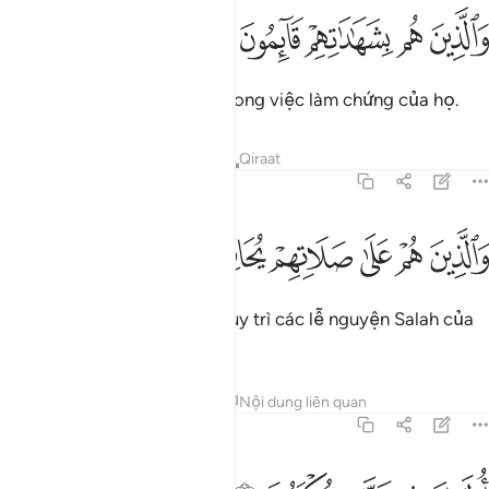
ﲼ
ﲽ
ﲾ
الذين هم بشهاداتهم قايمون ٣٣
ﲿ
ﳀ
َٱلَّذِينَ هُم بِشَهَـٰدَٰتِهِمْ قَآئِمُونَ ٣٣
Và những người chính trực trong việc làm chứng của họ.
Tafsirs
Bài học
Suy ngẫm
Qiraat
70:34
ﳁ
ﳂ
ﳃ
ﳄ
الذين هم على صلاتهم يحافظون ٣٤
ﳅ
ﳆ
َٱلَّذِينَ هُمْ عَلَىٰ صَلَاتِهِمْ يُحَافِظُونَ ٣٤
Và những người (chu đáo) duy trì các lễ nguyện Salah của
họ.
Tafsirs
Bài học
Suy ngẫm
Nội dung liên quan
70:35
ولايك في جنات مكرمون ٣٥