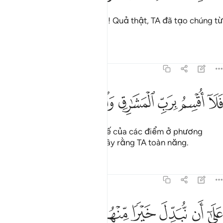
Không bao giờ có chuyện đó! Quả thật, TA đã tạo chúng từ
những thứ mà chúng biết.
Tafsirs
Bài học
Suy ngẫm
70:40
ﳨ
ﳩ
ﳪ
ﳫ
لا اقسم برب المشارق والمغارب انا لقادرون ٤٠
ﳬ
ﳭ
ﳮ
ﳯ
َلَآ أُقْسِمُ بِرَبِّ ٱلْمَشَـٰرِقِ وَٱلْمَغَـٰرِبِ إِنَّا لَقَـٰدِرُونَ ٤٠
Vì vậy, TA thề bởi Thượng Đế của các điểm ở phương
Đông và các điểm phương Tây rằng TA toàn năng.
Tafsirs
Bài học
Suy ngẫm
70:41
ﱁ
ﱂ
ﱃ
ﱄ
ﱅ
لى ان نبدل خيرا منهم وما نحن بمسبوقين ٤١
ﱆ
ﱇ
َلَىٰٓ أَن نُّبَدِّلَ خَيْرًۭا مِّنْهُمْ وَمَا نَحْنُ بِمَسْبُوقِينَ ٤١