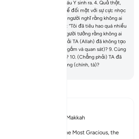
người – Adam) và con cháu Y sinh ra.
4
.
Quả thật,
TA đã tạo ra con người để đối mặt với sự cực nhọc
và vất vả.
5
.
Có phải con người nghĩ rằng không ai
chế ngự được y?
6
.
Y nói: “Tôi đã tiêu hao quá nhiều
tài sản.”
7
.
Có phải con người tưởng rằng không ai
nhìn thấy y?
8
.
Chẳng phải TA (Allah) đã không tạo
cho y đôi mắt (để nhìn ngắm và quan sát)?
9
.
Cùng
với chiếc lưỡi và đôi môi?
10
.
(Chẳng phải) TA đã
hướng dẫn y hai con đường (chính, tà)?
-
Ruwwad Center
Đọc Tafsir
Ibn Kathir (Abridged)
Which was revealed in Makkah
بِسْمِ اللَّهِ الرَّحْمَـنِ الرَّحِيمِ
In the Name of Allah, the Most Gracious, the