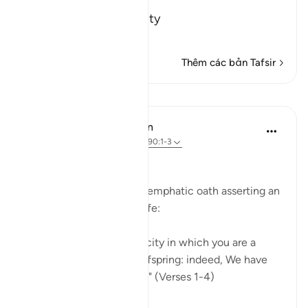
Most Merciful.
Swearing by the Sanctity
…
Đọc thêm
Thêm các bản Tafsir
Bài học
In the Shade of the Quran
31 tuần trước
·
Tham chiếu
ayah 90:1-3
Affliction in Human Life
The surah opens with an emphatic oath asserting an
inherent fact of human life:
"I swear by this city, this city in which you are a
dweller, by parent and offspring: indeed, We have
created man in affliction." (Verses 1-4)