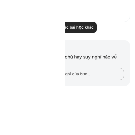
The city ...
Xem tiếp
0
0
Đọc thêm các bài học khác
Ghi chú và suy ngẫm
Bạn không có bất kỳ ghi chú hay suy nghĩ nào về
câu thơ này.
Hãy ghi lại những suy nghĩ của bạn…