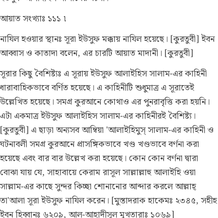
আয়াত সংখ্যাঃ ১১১ ৷
নাযিল হওয়ার স্থানঃ
সূরা ইউসুফ মক্কায় নাযিল হয়েছে। [কুরতুবী] ইবন
আব্বাস ও কাতাদা বলেন, এর চারটি আয়াত মাদানী। [কুরতুবী]
সূরার কিছু বৈশিষ্ট্যঃ
এ সূরায় ইউসুফ আলাইহিস সালাম-এর কাহিনী
ধারাবাহিকভাবে বর্ণিত হয়েছে। এ কাহিনীটি শুধুমাত্র এ সূরাতেই
উল্লেখিত হয়েছে। সমগ্র কুরআনে কোথাও এর পুনরাবৃত্তি করা হয়নি।
এটা একমাত্র ইউসুফ আলাইহিস সালাম-এর কাহিনীরই বৈশিষ্ট্য।
[কুরতুবী] এ ছাড়া অন্যসব আম্বিয়া 'আলাইহিমুস্ সালাম-এর কাহিনী ও
ঘটনাবলী সমগ্র কুরআনে প্রাসঙ্গিকভাবে খণ্ড খণ্ডভাবে বর্ণনা করা
হয়েছে এবং বার বার উল্লেখ করা হয়েছে। কোন কোন বর্ণনা দ্বারা
বোঝা যায় যে, সাহাবায়ে কেরাম রাসূল সাল্লাল্লাহু আলাইহি ওয়া
সাল্লাম-এর কাছে সুন্দর কিচ্ছা শোনানোর আব্দার করলে আল্লাহ্
তা'আলা সূরা ইউসুফ নাযিল করেন। [মুস্তাদরাক হাকেমঃ ২৩৪৫, সহীহ
ইবন হিব্বানঃ ৬২০৯, আল-আহাদীসুল মুখতারাঃ ১০৬৯]