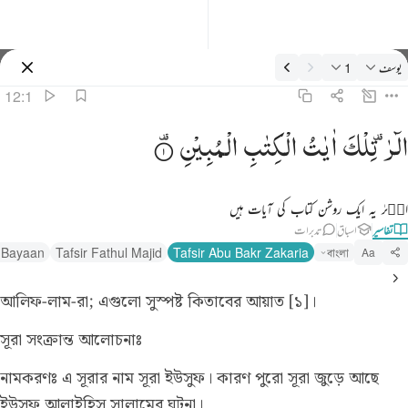
فسیر: يوسف 12:1
يوسف
1
سائن ان کریں۔
12:1
لر تلك ايات الكتاب المبين ١
الٓرٰ ۫
تِلْكَ
اٰیٰتُ
الْكِتٰبِ
الْمُبِیْنِ
لٓر ۚ تِلْكَ ءَايَـٰتُ ٱلْكِتَـٰبِ ٱلْمُبِينِ ١
الۗرٰ یہ ایک روشن کتاب کی آیات ہیں
تفاسیر
اسباق
تدبرات
l Bayaan
Tafsir Fathul Majid
Tafsir Abu Bakr Zakaria
বাংলা
Aa
আলিফ-লাম-রা; এগুলো সুস্পষ্ট কিতাবের আয়াত [১]।
সূরা সংক্রান্ত আলোচনাঃ
নামকরণঃ
এ সূরার নাম সূরা ইউসুফ। কারণ পুরো সূরা জুড়ে আছে
ইউসুফ আলাইহিস সালামের ঘটনা।