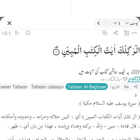
فسیر: يوسف 12:1
يوسف
1
سائن ان کریں۔
12:1
لر تلك ايات الكتاب المبين ١
الٓرٰ ۫
تِلْكَ
اٰیٰتُ
الْكِتٰبِ
الْمُبِیْنِ
لٓر ۚ تِلْكَ ءَايَـٰتُ ٱلْكِتَـٰبِ ٱلْمُبِينِ ١
الۗرٰ یہ ایک روشن کتاب کی آیات ہیں
تفاسیر
اسباق
تدبرات
العربية
Tafseer Al-Baghawi
Tafseer Jalalayn
nweer Tafseer
Aa
( سورة يوسف عليه السلام مكية )
( الر تلك آيات الكتاب المبين )
أي : البين حلاله وحرامه ، وحدوده وأحكامه
.
قال قتادة :
مبين - والله - بركته وهداه ورشده ،
فهذا من بان أي :
ظهر .