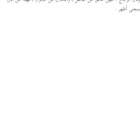
وقال الزجاج : مبين الحق من الباطل ، والحلال من الحرام ، فهذا من أبان
بمعنى أظهر .