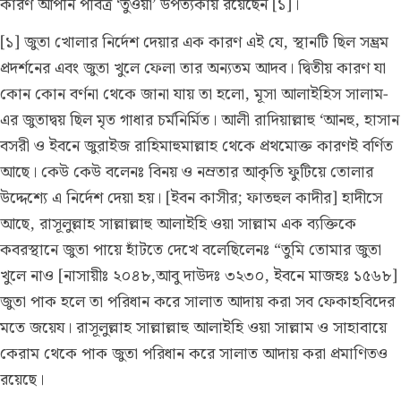
কারণ আপনি পবিত্র ‘তুওয়া’ উপত্যকায় রয়েছেন [১]।
[১] জুতা খোলার নির্দেশ দেয়ার এক কারণ এই যে, স্থানটি ছিল সম্ভ্রম
প্রদর্শনের এবং জুতা খুলে ফেলা তার অন্যতম আদব। দ্বিতীয় কারণ যা
কোন কোন বর্ণনা থেকে জানা যায় তা হলো, মূসা আলাইহিস সালাম-
এর জুতাদ্বয় ছিল মৃত গাধার চর্মনির্মিত। আলী রাদিয়াল্লাহু ‘আনহু, হাসান
বসরী ও ইবনে জুরাইজ রাহিমাহুমাল্লাহ থেকে প্রথমোক্ত কারণই বর্ণিত
আছে। কেউ কেউ বলেনঃ বিনয় ও নম্রতার আকৃতি ফুটিয়ে তোলার
উদ্দেশ্যে এ নির্দেশ দেয়া হয়। [ইবন কাসীর; ফাতহুল কাদীর] হাদীসে
আছে, রাসূলুল্লাহ সাল্লাল্লাহু আলাইহি ওয়া সাল্লাম এক ব্যক্তিকে
কবরস্থানে জুতা পায়ে হাঁটতে দেখে বলেছিলেনঃ “তুমি তোমার জুতা
খুলে নাও [নাসায়ীঃ ২০৪৮,আবু দাউদঃ ৩২৩০, ইবনে মাজহঃ ১৫৬৮]
জুতা পাক হলে তা পরিধান করে সালাত আদায় করা সব ফেকাহবিদের
মতে জয়েয। রাসূলুল্লাহ সাল্লাল্লাহু আলাইহি ওয়া সাল্লাম ও সাহাবায়ে
কেরাম থেকে পাক জুতা পরিধান করে সালাত আদায় করা প্রমাণিতও
রয়েছে।