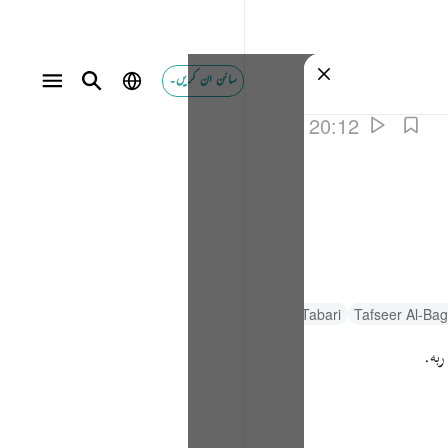
سائن ان کریں۔
20:12
السعدي Al-Sa'di
Al-Qurtubi
Tafsir Al-Tabari
Tafseer Al-Ba
ربه.