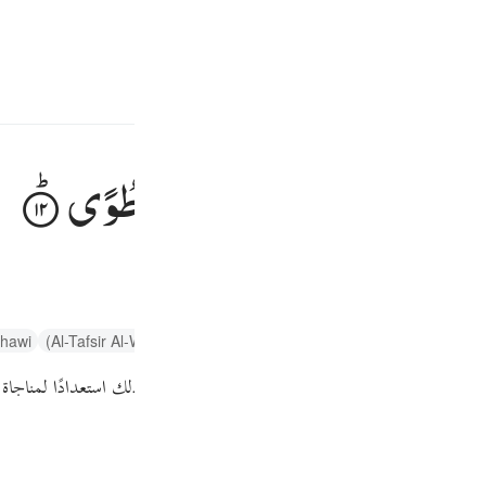
سائن ان کریں۔
 کریں۔
E
َ ۚ
اِنَّكَ
بِالْوَادِ
الْمُقَدَّسِ
طُوًی
 کیونکہ اس وقت تم مقدس وادی طویٰ میں ہو
Fr
تفسیر ابنِ کثیر
ghawi
Al-Tafsir Al-Wasit (Tantawi)
Arabic Tanweer Tafseer
Ind
 فاخلع نعليك، إنك الآن بوادي
"طوى"
الذي باركته، وذلك استعدادًا لمناجاة 
I