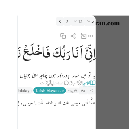
فسیر: طه 20:12
طه
12
زبان منتخب
nglish
اِنِّیْۤ
اَنَا
رَبُّكَ
فَاخْلَعْ
نَعْلَیْك
اني انا ربك فاخلع نعليك انك بالواد المقدس طوى ١٢
العربية
إِنِّىٓ أَنَا۠ رَبُّكَ فَٱخْلَعْ نَعْلَيْكَ ۖ إِنَّكَ بِٱلْوَادِ ٱلْمُقَدَّسِ طُوًۭى ١٢
বাংলা
یہ تو میں تمہارا پروردگار ہوں چناچہ اپنی جوتیاں اتار دو
فارسی
تفاسیر
اسباق
تدبرات
قرأت
ançais
العربية
Tafsir Muyassar
Tafseer Jalalayn
Aa
onesia
فلما أتى موسى تلك النار ناداه الله:
يا موسى، إني أنا ربك
taliano
Dutch