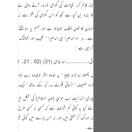
tuguês
نماز قائم کر۔ قیامت کی گھڑی ضرور آنے والی ہے۔ میں اس کا و
کا بندہ بن گیا ہے تجھ کو اس گھڑی کی فکر سے نہ روک دے ‘ 
усский
Shqip
انسان کا خون خشک ہوجاتا ہے اور جسم پر رونگٹے کھڑے ہوجا
ہے۔ ہر سو اندھیرا ہی اندھیرا ‘ عجیب اور خوفناک خاموشی 
าษาไทย
آرہی ہے :
Türkçe
انی۔۔۔۔۔۔۔۔۔۔ لما یوحی (31) (02 : 21۔ 31) ” اے موسیٰ میں تیرا رب ہوں ‘ جو تیاں اتار دے ‘ تو وادی مقدس طوی میں ہے اور میں نے تجھ کو چن لیا ہے “۔
اردو
یہ چھوٹا سا ذرہ ناچیز ‘ یہ محدود بشر لامحدود رب ذوالجلال
体中文
ذرہ ضعیف ‘ انسانی قوائے مدر کہ کے ساتھ ‘ ایک لامحود ذلت 
Melayu
پوری انسانیت اب موسیٰ (علیہ السلام) کی شکل میں اٹھائی 
spañol
لئے کیا یہ کوئی کم شرف ہے کہ کسی نہ کسی طرح اس کا اتصال او
swahili
نہ ادراک کرسکتی ہیں اور نہ اس بارے میں کوئی فیصلہ دے سکت
ng Việt
ہے۔