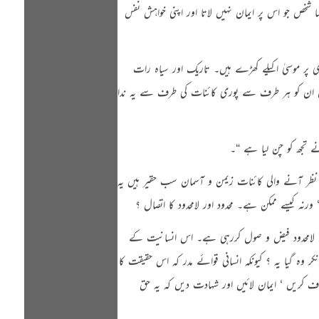
 شخص جو اس پر ایمان نہیں لاتا اور اپنی خواہش نفس
 پر موسیٰ اکیلے کھڑے ہیں۔ تاریک اور سیاہ رات
کن ان کو ہر طرف سے پوری کائنات کی طرف سے یہ ندا
ہ نظر آنے والی کائنات زیمن و آسمان سب حقیر ہیں یہ
نہ کیسے ممکن ہے۔ محدود اور لامحدود کا اتصال ؟
ہی لامحدود فیض و صول کررہی ہے۔ اس انسانیت کے
 وہ گیا یہ ؟ کیونکہ انسانی قوائے مدر کہ اس حقیقت کا
اف کریں ‘ ایمان لائیں اور شہادت دیں کہ یہ حق