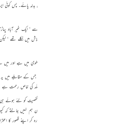
Por
قت مخفی رکھنا چاہتا ہوں تاکہ ہر متنفس اپنی سعی کے مطابق بدلہ پائے۔ پس کوئی ایسا
ورنہ تو ہلاکت میں پڑجائے گا “۔
р
تے ہیں اور کپکپی طاری ہوجاتی ہے۔ محض اس منظر کے تصور سے ‘ ایک غیر آباد پہاڑی
ہے ‘ طور کے دامن سے انہوں نے آگ دیکھی تھی ‘ وہ اس کی تلاش میں نکلے تھے ‘ لی
ภ
 کے سامنے کھڑا ہے ‘ جسے آنکھ نہیں دیکھ سکتی۔ وہ عظمت و جلال جس کے مقابلے میں ی
简
کے ساتھ مربوط ہوگیا ‘ اس کی آواز سن رہا ہے ‘ کس طرح ؟ اللہ کی خاص رحمت ہے ‘ ور
جارہی ہے ‘ سربلند کی جارہی ہے کہ ایک لمحے کے لئے وہ بشری شخصیت کو لئے ہوئے 
E
ر رابطہ ‘ اس انداز میں ‘ رب ذوالجلال کے ساتھ ہوگیا ‘ لیکن ہم نہیں جانتے کہ کیونکر
Ki
ی ہیں۔ انسان کی قوائے مدرکہ کا بس یہ کام ہے کہ وہ حیران رہ کر اپنے قصور کا اعتر
Tiế