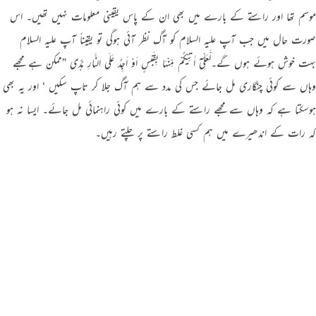
موسم تھا اور راستے کے بارے میں بھی ان کے پاس یقینی معلومات نہیں تھیں۔ اس
صورت حال میں جب آپ علیہ السلام کو آگ نظر آئی ہوگی تو یقیناً آپ علیہ السلام
بہت خوش ہوئے ہوں گے۔لَّعَلِّیْٓ اٰتِیْکُمْ مِّنْہَا بِقَبَسٍ اَوْ اَجِدُ عَلَی النَّارِ ہُدًی ”ممکن ہے مجھے
وہاں سے کوئی چنگاری مل جائے جس کی مدد سے ہم آگ جلا کر تاپ سکیں ‘ اور یہ بھی
ہوسکتا ہے کہ وہاں سے مجھے راستے کے بارے میں کوئی راہنمائی مل جائے۔ ایسا نہ ہو
کہ رات کے اندھیرے میں ہم کسی غلط راستے پر چلتے رہیں۔