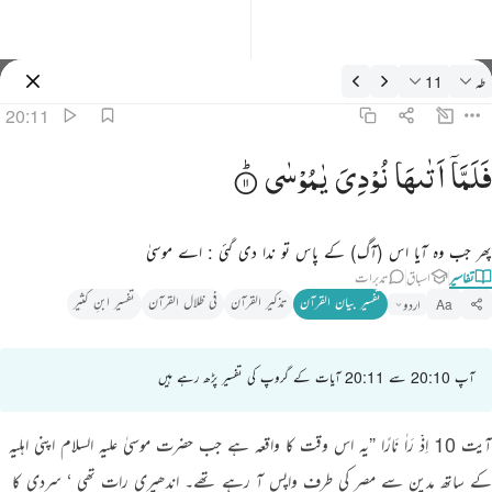
فسیر: طه 20:11
طه
11
سائن ان کریں۔
20:11
لما اتاها نودي يا موسى ١١
فَلَمَّاۤ
اَتٰىهَا
نُوْدِیَ
یٰمُوْسٰی
َلَمَّآ أَتَىٰهَا نُودِىَ يَـٰمُوسَىٰٓ ١١
پھر جب وہ آیا اس (آگ) کے پاس تو ندا دی گئی : اے موسیٰ
تفاسیر
اسباق
تدبرات
تفسیر بیان القرآن
تذکیر القرآن
فی ظلال القرآن
تفسیر ابنِ کثیر
اردو
Aa
آپ 20:10 سے 20:11 آیات کے گروپ کی تفسیر پڑھ رہے ہیں
آیت 10 اِذْ رَاٰ نَارًا ”یہ اس وقت کا واقعہ ہے جب حضرت موسیٰ علیہ السلام اپنی اہلیہ
کے ساتھ مدین سے مصر کی طرف واپس آ رہے تھے۔ اندھیری رات تھی ‘ سردی کا