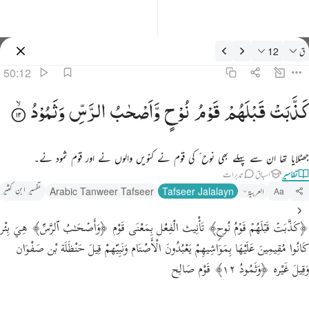
فسیر: ق 50:12
ق
12
سائن ان کریں۔
50:12
ذبت قبلهم قوم نوح واصحاب الرس وثمود ١٢
كَذَّبَتْ
قَبْلَهُمْ
قَوْمُ
نُوْحٍ
وَّاَصْحٰبُ
الرَّسِّ
وَثَمُوْدُ
َذَّبَتْ قَبْلَهُمْ قَوْمُ نُوحٍۢ وَأَصْحَـٰبُ ٱلرَّسِّ وَثَمُودُ ١٢
جھٹلایا تھا ان سے پہلے بھی نوح ؑ کی قوم نے کنویں والوں نے اور قوم ثمود نے۔
تفاسیر
اسباق
تدبرات
تفسیر ابنِ کثیر
العربية
Tafseer Jalalayn
Arabic Tanweer Tafseer
Aa
﴿كَذَّبَتۡ قَبۡلَهُمۡ قَوۡمُ نُوحࣲ﴾ تَأْنِيث الْفِعْل بِمَعْنَى قَوْم ﴿وَأَصۡحَـٰبُ ٱلرَّسِّ﴾ هِيَ بِئْر
كَانُوا مُقِيمِينَ عَلَيْهَا بِمَوَاشِيهِمْ يَعْبُدُونَ الْأَصْنَام وَنَبِيّهمْ قِيلَ حَنْظَلَة بْن صَفْوَان
وَقِيلَ غَيْره ﴿وَثَمُودُ ١٢﴾ قَوْم صَالِح