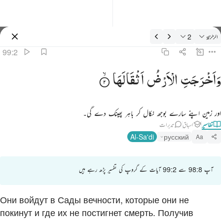
فسیر: الزلزلة 99:2
الزلزلة
2
سائن ان کریں۔
99:2
اخرجت الارض اثقالها ٢
وَاَخْرَجَتِ
الْاَرْضُ
اَثْقَالَهَا
َأَخْرَجَتِ ٱلْأَرْضُ أَثْقَالَهَا ٢
اور زمین اپنے سارے بوجھ نکال کر باہر پھینک دے گی۔
تفاسیر
اسباق
تدبرات
Al-Sa'di
русский
Aa
آپ 98:8 سے 99:2 آیات کے گروپ کی تفسیر پڑھ رہے ہیں
Они войдут в Сады вечности, которые они не
покинут и где их не постигнет смерть. Получив