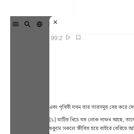
سائن ان کریں۔
99:2
এবং পৃথিবী যখন তার ভারসমূহ বের করে দে
[১] মাটির নিচে যত লোক দাফন আছে, তাদে
হুকুমে সকলে জীবিত হয়ে বাইরে বেরিয়ে আসব