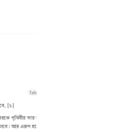
سائن ان کریں۔
 کریں۔
E
هَا
ی۔
Fr
Tafseer Ibn Kathir
Tafsir Abu Bakr Zakaria
Tafsir Fat
Ind
বে, [১]
I
রকে পৃথিবীর ভার বা বোঝ বলা হয়েছে। মাটি তাদেরকে কিয়ামতের দি
ে। আর এরূপ হবে শিঙ্গায় দ্বিতীয় ফুৎকারের পর। অনুরূপভাবে যাবতী