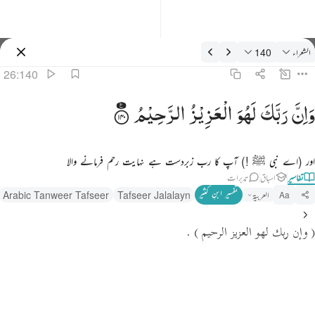
فسیر: الشعراء 26:140
الشعراء
140
سائن ان کریں۔
26:140
ان ربك لهو العزيز الرحيم ١٤٠
وَاِنَّ
رَبَّكَ
لَهُوَ
الْعَزِیْزُ
الرَّحِیْمُ
َإِنَّ رَبَّكَ لَهُوَ ٱلْعَزِيزُ ٱلرَّحِيمُ ١٤٠
اور (اے نبی ﷺ !) آپ کا رب زبردست ہے نہایت رحم فرمانے والا
تفاسیر
اسباق
تدبرات
تفسیر ابنِ کثیر
العربية
Tafseer Jalalayn
Arabic Tanweer Tafseer
Aa
( وإن ربك لهو العزيز الرحيم )
.