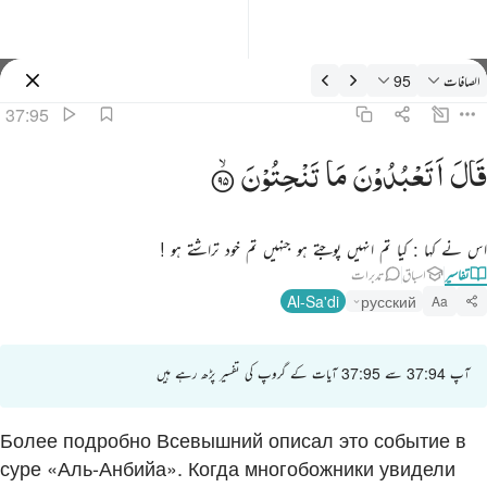
فسیر: الصافات 37:95
الصافات
95
سائن ان کریں۔
37:95
ال اتعبدون ما تنحتون ٩٥
قَالَ
اَتَعْبُدُوْنَ
مَا
تَنْحِتُوْنَ
َالَ أَتَعْبُدُونَ مَا تَنْحِتُونَ ٩٥
اس نے کہا : کیا تم انہیں پوجتے ہو جنہیں تم خود تراشتے ہو !
تفاسیر
اسباق
تدبرات
Al-Sa'di
русский
Aa
آپ 37:94 سے 37:95 آیات کے گروپ کی تفسیر پڑھ رہے ہیں
Более подробно Всевышний описал это событие в
суре «Аль-Анбийа». Когда многобожники увидели