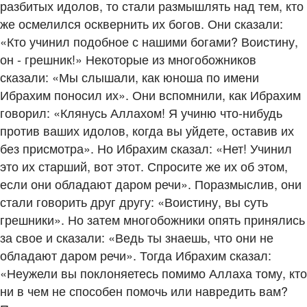
разбитых идолов, то стали размышлять над тем, кто
же осмелился осквернить их богов. Они сказали:
«Кто учинил подобное с нашими богами? Воистину,
он - грешник!» Некоторые из многобожников
сказали: «Мы слышали, как юноша по имени
Ибрахим поносил их». Они вспомнили, как Ибрахим
говорил: «Клянусь Аллахом! Я учиню что-нибудь
против ваших идолов, когда вы уйдете, оставив их
без присмотра». Но Ибрахим сказал: «Нет! Учинил
это их старший, вот этот. Спросите же их об этом,
если они обладают даром речи». Поразмыслив, они
стали говорить друг другу: «Воистину, вы суть
грешники». Но затем многобожники опять принялись
за свое и сказали: «Ведь ты знаешь, что они не
обладают даром речи». Тогда Ибрахим сказал:
«Неужели вы поклоняетесь помимо Аллаха тому, кто
ни в чем не способен помочь или навредить вам?