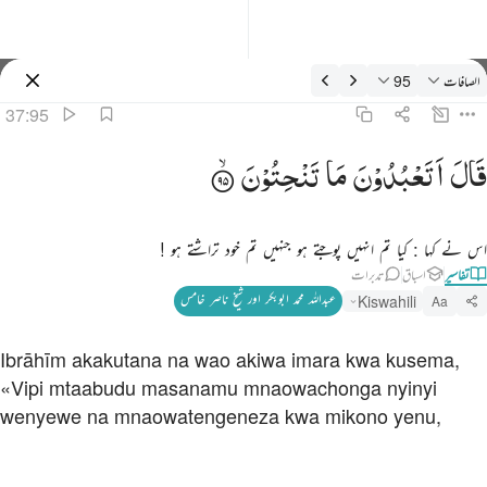
فسیر: الصافات 37:95
الصافات
95
سائن ان کریں۔
37:95
ال اتعبدون ما تنحتون ٩٥
قَالَ
اَتَعْبُدُوْنَ
مَا
تَنْحِتُوْنَ
َالَ أَتَعْبُدُونَ مَا تَنْحِتُونَ ٩٥
اس نے کہا : کیا تم انہیں پوجتے ہو جنہیں تم خود تراشتے ہو !
تفاسیر
اسباق
تدبرات
عبداللہ محمد ابوبکر اور شیخ ناصر خامس
Kiswahili
Aa
Ibrāhīm akakutana na wao akiwa imara kwa kusema,
«Vipi mtaabudu masanamu mnaowachonga nyinyi
wenyewe na mnaowatengeneza kwa mikono yenu,