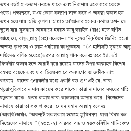
তখন বড়ই হা-হুতাশ করতে থাকে এবং নিরাশায় একেবারে ভেঙ্গে
পড়ে। পক্ষান্তরে, যখন কোন কল্যাণ লাভ করে ও অবস্থা স্বচ্ছল হয়
তখন হয়ে যায় অতি কৃপণ। আল্লাহ তা'আলার হকের কথাও তখন সে
ভুলে যায়।মুসনাদে আহমাদে হযরত আবূ হুরাইরা (রাঃ) হতে বর্ণিত
আছে যে, রাসূলুল্লাহ্ (সঃ) বলেছেনঃ “মানুষের নিকৃষ্টতম জিনিস হলো
অত্যন্ত কৃপণতা ও চরম পর্যায়ের কাপুরুষতা।” (এ হাদীসটি সুনানে আবু
দাউদেও বর্ণিত হয়েছে)এরপর আল্লাহ্ পাক বলেনঃ তবে হ্যাঁ, এই
নিন্দনীয় স্বভাব হতে তারাই দূরে রয়েছে যাদের উপর আল্লাহর বিশেষ
রহমত রয়েছে এবং যারা চিরন্তনভাবে কল্যাণের তাওফীক লাভ
করেছে। যাদের গুণাবলীর মধ্যে একটি বড় গুণ এই যে, তারা
পুরোপুরিভাবে নামায কায়েম করে থাকে। তারা নামাযের সময়ের প্রতি
যত্নবান থাকে। ফরয নামায তারা ভালভাবে আদায় করে। নিজেদের
নামাযে তারা তা প্রকাশ করে। যেমন মহান আল্লাহ্ বলেনঃ
(আরবি)অর্থাৎ “অবশ্যই সফলকাম হয়েছে মু'মিনগণ, যারা বিনয়-নম্র
নিজেদের নামাযে।” (২৩:১-২) আরবরা বদ্ধ ও হরকতবিহীন পানিকেও