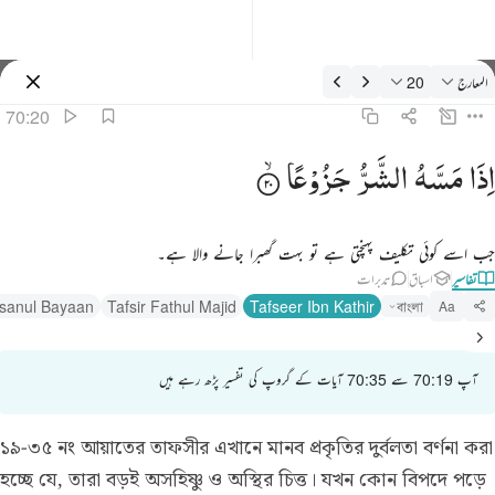
فسیر: المعارج 70:20
المعارج
20
سائن ان کریں۔
70:20
ذا مسه الشر جزوعا ٢٠
اِذَا
مَسَّهُ
الشَّرُّ
جَزُوْعًا
ِذَا مَسَّهُ ٱلشَّرُّ جَزُوعًۭا ٢٠
جب اسے کوئی تکلیف پہنچتی ہے تو بہت گھبرا جانے والا ہے۔
تفاسیر
اسباق
تدبرات
hsanul Bayaan
Tafsir Fathul Majid
Tafseer Ibn Kathir
বাংলা
Aa
آپ 70:19 سے 70:35 آیات کے گروپ کی تفسیر پڑھ رہے ہیں
১৯-৩৫ নং আয়াতের তাফসীর
এখানে মানব প্রকৃতির দুর্বলতা বর্ণনা করা
হচ্ছে যে, তারা বড়ই অসহিষ্ণু ও অস্থির চিত্ত। যখন কোন বিপদে পড়ে