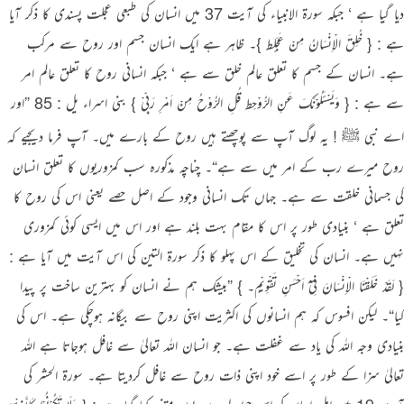
دیا گیا ہے ‘ جبکہ سورة الانبیاء کی آیت 37 میں انسان کی طبعی عجلت پسندی کا ذکر آیا
ہے : { خُلِقَ الْاِنْسَانُ مِنْ عَجَلٍط }۔ ظاہر ہے ایک انسان جسم اور روح سے مرکب
ہے۔ انسان کے جسم کا تعلق عالم خلق سے ہے ‘ جبکہ انسانی روح کا تعلق عالم امر
سے ہے : { وَیَسْئَلُوْنَکَ عَنِ الرُّوْحِط قُلِ الرُّوْحُ مِنْ اَمْرِ رَبِّیْ } بنی اسراء یل : 85 ”اور
اے نبی ﷺ ! یہ لوگ آپ سے پوچھتے ہیں روح کے بارے میں۔ آپ فرما دیجیے کہ
روح میرے رب کے امر میں سے ہے“۔ چناچہ مذکورہ سب کمزوریوں کا تعلق انسان
کی جسمانی خلقت سے ہے۔ جہاں تک انسانی وجود کے اصل حصے یعنی اس کی روح کا
تعلق ہے ‘ بنیادی طور پر اس کا مقام بہت بلند ہے اور اس میں ایسی کوئی کمزوری
نہیں ہے۔ انسان کی تخلیق کے اس پہلو کا ذکر سورة التین کی اس آیت میں آیا ہے :
{ لَقَدْ خَلَقْنَا الْاِنْسَانَ فِیْٓ اَحْسَنِ تَقْوِیْمٍ۔ } ”بیشک ہم نے انسان کو بہترین ساخت پر پیدا
کیا“۔ لیکن افسوس کہ ہم انسانوں کی اکثریت اپنی روح سے بیگانہ ہوچکی ہے۔ اس کی
بنیادی وجہ اللہ کی یاد سے غفلت ہے۔ جو انسان اللہ تعالیٰ سے غافل ہوجاتا ہے اللہ
تعالیٰ سزا کے طور پر اسے خود اپنی ذات روح سے غافل کردیتا ہے۔ سورة الحشر کی