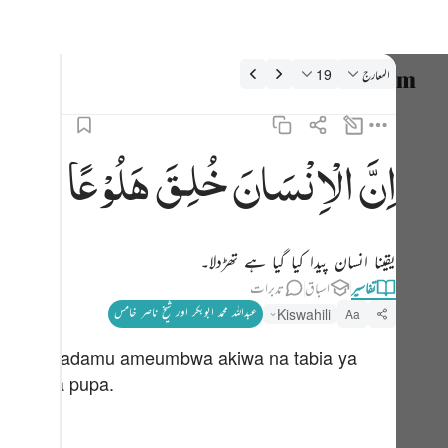
فسیر: المعارج 70:19
المعارج
19
زبان منتخب
0:19
nglish
اِنَّ
الْاِنْسَانَ
خُلِقَ
هَلُوْعًا
۞ ان الانسان خلق هلوعا ١٩
العربية
۞ إِنَّ ٱلْإِنسَـٰنَ خُلِقَ هَلُوعًا ١٩
বাংলা
یقینا انسان پیدا کیا گیا ہے تھڑدلا۔
فارسی
تفاسیر
اسباق
تدبرات
ançais
عبداللہ محمد ابوبکر اور شیخ ناصر خامس
Kiswahili
Aa
onesia
kika binadamu ameumbwa akiwa na tabia ya
taliano
baiko na pupa.
Dutch