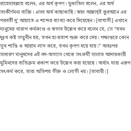
রাহেমাহুল্লাহ বলেন, এর অর্থ কৃপণ। মুকাতিল বলেন, এর অর্থ
সংকীর্ণমনা ব্যক্তি। এসব অর্থ কাছাকাছি। স্বয়ং আল্লাহ্ই কুরআনে এর
পরবর্তী দু’ আয়াতে এ শব্দের ব্যাখ্যা করে দিয়েছেন। [বাগাভী] এখানে
মানুষের খারাপ কর্মকাণ্ড ও স্বভাব উল্লেখ করে বলেন যে, সে “যখন
দুঃখ কষ্ট সম্মুখীন হয়, তখন হা-হুতাশ শুরু করে দেয়। পক্ষান্তরে কোন
সুখ শান্তি ও আরাম লাভ করে, তখন কৃপণ হয়ে যায়।” অতঃপর
সাধারণ মানুষদের এই বদ-অভ্যাস থেকে সৎকর্মী সালাত আদায়কারী
মুমিনদের ব্যতিক্রম প্রকাশ করে উল্লেখ করা হয়েছে। অর্থাৎ যারা এরূপ
সৎকর্ম করে, তারা অতিশয় ভীরু ও লোভী নয়। [তাবারী।]