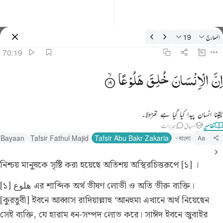
فسیر: المعارج 70:19
المعارج
19
سائن ان کریں۔
70:19
 ان الانسان خلق هلوعا ١٩
اِنَّ
الْاِنْسَانَ
خُلِقَ
هَلُوْعًا
 إِنَّ ٱلْإِنسَـٰنَ خُلِقَ هَلُوعًا ١٩
یقینا انسان پیدا کیا گیا ہے تھڑدلا۔
تفاسیر
اسباق
تدبرات
l Bayaan
Tafsir Fathul Majid
Tafsir Abu Bakr Zakaria
বাংলা
Aa
নিশ্চয় মানুষকে সৃষ্টি করা হয়েছে অতিশয় অস্থিরচিত্তরূপে [১] ।
[১] هلوع এর শাব্দিক অর্থ ভীষণ লোভী ও অতি ভীরু ব্যক্তি।
[কুরতুবী] ইবনে আব্বাস রাদিয়াল্লাহু ‘আনহুমা এখানে অর্থ নিয়েছেন
সেই ব্যক্তি, যে হারাম ধন-সম্পদ লোভ করে। সাঈদ ইবনে জুবাইর