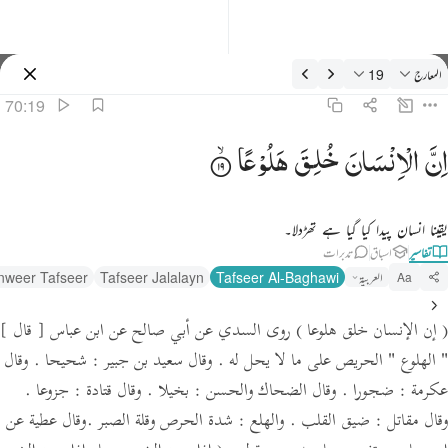
فسیر: المعارج 70:19
المعارج
19
سائن ان کریں۔
70:19
 ان الانسان خلق هلوعا ١٩
اِنَّ
الْاِنْسَانَ
خُلِقَ
هَلُوْعًا
 إِنَّ ٱلْإِنسَـٰنَ خُلِقَ هَلُوعًا ١٩
یقینا انسان پیدا کیا گیا ہے تھڑدلا۔
تفاسیر
اسباق
تدبرات
العربية
Tafseer Al-Baghawi
Tafseer Jalalayn
nweer Tafseer
Aa
( إن الإنسان خلق هلوعا )
روى السدي عن أبي صالح عن ابن عباس
[ قال ]
" الهلوع "
الحريص على ما لا يحل له .
وقال سعيد بن جبير :
شحيحا .
وقال
عكرمة :
ضجورا .
وقال الضحاك والحسن :
بخيلا .
وقال قتادة :
جزوعا .
وقال مقاتل :
ضيق القلب .
والهلع :
شدة الحرص وقلة الصبر .
وقال عطية عن