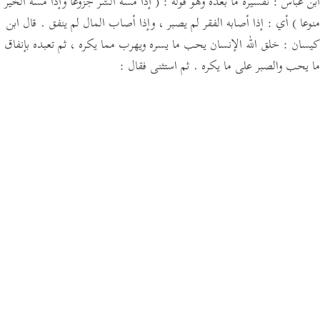
ابن عباس :
تفسيره ما بعده وهو قوله :
( إذا مسه الشر جزوعا وإذا مسه الخير
منوعا )
أي : إذا أصابه الفقر لم يصبر ، وإذا أصاب المال لم ينفق .
قال ابن
كيسان :
خلق الله الإنسان يحب ما يسره ويهرب مما يكره ، ثم تعبده بإنفاق
ما يحب والصبر على ما يكره .
ثم استثنى فقال :