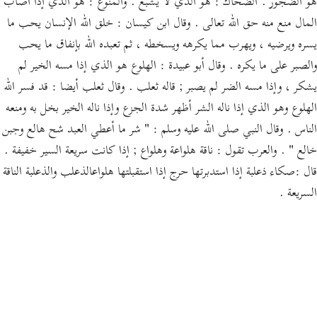
هو الضجور . الضحاك : هو الذي لا يشبع . والمنوع : هو الذي إذا أصاب
المال منع منه حق الله تعالى . وقال ابن كيسان : خلق الله الإنسان يحب ما
يسره ويرضيه ، ويهرب مما يكرهه ويسخطه ، ثم تعبده الله بإنفاق ما يحب
والصبر على ما يكره . وقال أبو عبيدة : الهلوع هو الذي إذا مسه الخير لم
يشكر ، وإذا مسه الضر لم يصبر ; قاله ثعلب . وقال ثعلب أيضا : قد فسر الله
الهلوع وهو الذي إذا ناله الشر أظهر شدة الجزع وإذا ناله الخير بخل به ومنعه
الناس . وقال النبي صلى الله عليه وسلم : " شر ما أعطي العبد شح هالع وجبن
خالع " . والعرب تقول : ناقة هلواعة وهلواع ; إذا كانت سريعة السير خفيفة .
قال :صكاء ذعلبة إذا استدبرتها حرج إذا استقبلتها هلواعالذعلب والذعلبة الناقة
السريعة .