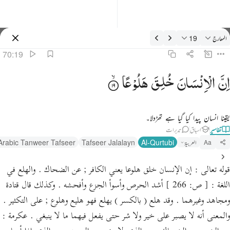
فسیر: المعارج 70:19
المعارج
19
سائن ان کریں۔
70:19
 ان الانسان خلق هلوعا ١٩
اِنَّ
الْاِنْسَانَ
خُلِقَ
هَلُوْعًا
 إِنَّ ٱلْإِنسَـٰنَ خُلِقَ هَلُوعًا ١٩
یقینا انسان پیدا کیا گیا ہے تھڑدلا۔
تفاسیر
اسباق
تدبرات
العربية
Al-Qurtubi
Tafseer Jalalayn
Arabic Tanweer Tafseer
Aa
قوله تعالى : إن الإنسان خلق هلوعا يعني الكافر ; عن الضحاك . والهلع في
اللغة : [ ص: 266 ] أشد الحرص وأسوأ الجزع وأفحشه . وكذلك قال قتادة
ومجاهد وغيرهما . وقد هلع ( بالكسر ) يهلع فهو هليع وهلوع ; على التكثير .
والمعنى أنه لا يصبر على خير ولا شر حتى يفعل فيهما ما لا ينبغي . عكرمة :