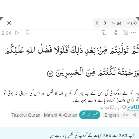
فسیر: البقرة 2:64
البقرة
64
سائن ان کریں۔
2:64
م توليتم من بعد ذالك فلولا فضل الله عليكم ورحمته لكنتم من الخاسرين ٦٤
ثُمَّ
تَوَلَّیْتُمْ
مِّنْ
بَعْدِ
ذٰلِكَ ۚ
فَلَوْلَا
فَضْلُ
اللّٰهِ
عَلَیْكُمْ
ُمَّ تَوَلَّيْتُم مِّنۢ بَعْدِ ذَٰلِكَ ۖ فَلَوْلَا فَضْلُ ٱللَّهِ عَلَيْكُمْ وَرَحْمَتُهُۥ لَكُنتُم مِّنَ ٱلْخَـٰسِرِينَ ٦٤
وَرَحْمَتُهٗ
لَكُنْتُمْ
مِّنَ
الْخٰسِرِیْنَ
پھر تم نے روگردانی کی اس کے بعد پھر اگر تم پر اللہ کا فضل اور اس کی مہربانی نہ ہوتی تو
تم (اُسی وقت) خسارہ پانے والے ہوجاتے۔
تفاسیر
اسباق
تدبرات
تفسیر ابنِ کثیر
Tazkirul Quran
Ma'arif Al-Qur'an
English
Aa
آپ 2:63 سے 2:64 آیات کے گروپ کی تفسیر پڑھ رہے ہیں