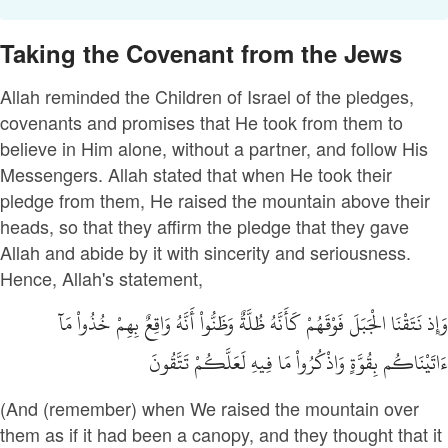
Taking the Covenant from the Jews
Allah reminded the Children of Israel of the pledges,
covenants and promises that He took from them to
believe in Him alone, without a partner, and follow His
Messengers. Allah stated that when He took their
pledge from them, He raised the mountain above their
heads, so that they affirm the pledge that they gave
Allah and abide by it with sincerity and seriousness.
Hence, Allah's statement,
وَإِذ نَتَقْنَا الْجَبَلَ فَوْقَهُمْ كَأَنَّهُ ظُلَّةٌ وَظَنُّواْ أَنَّهُ وَاقِعٌ بِهِمْ خُذُواْ مَآ
ءَاتَيْنَاكُم بِقُوَّةٍ وَاذْكُرُواْ مَا فِيهِ لَعَلَّكُمْ تَتَّقُونَ
(And (remember) when We raised the mountain over
them as if it had been a canopy, and they thought that it