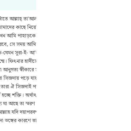
Por
р
টোতে আল্লাহ্ তা'আলা বানী ইসরাঈলকে আহাদ ও অঙ্গীকারের কথা স্ম
াদের কাছে নিয়েছিলাম এবং সেই অঙ্গীকার পুরো করার জন্যে আমি 
যখন আমি পাহাড়কে সামিয়ানার মত তাদের মাথার উপর সমুচ্চ করেছিল
ภ
 করবে, সে সময় আমি বলেছিলাম যে, আমার প্রদত্ত জিনিসকে শক্ত করে 
পাহাড়-যেমন সূরা-ই- আ'রাফের আয়াতে আছে এবং সাহাবীগণ (রাঃ) ও তা
মে। ফিৎনার হাদীসে হযরত ইবনে আব্বাস (রাঃ) হতে বর্ণিত আছে যে, ত
া আনুগত্য স্বীকারে সম্মত হতে বাধ্য হয়। সুদ্দী (রঃ) বলেন যে, তারা
简
ারা সিজদায় পড়ে যায় এবং ভীত সন্ত্রস্ত হয়ে আড় চোখে উপরের দিক
ই তারা ঐ সিজদাই পছন্দ করে যে, অর্ধেক দেহ সিজদায় থাকে এবং অন
 অর্থ হচ্ছে শক্তি। অর্থাৎ “তোমরা তাওরাতকে দৃঢ়ভাবে ধারণ করতঃ এ
E
 যা আছে তা স্মরণ কর’ অর্থাৎ তাওরাত পড়তে থাক।” কিন্তু তারা এত
Ki
ল্লাহ যদি দয়াপরবশ হয়ে তাদের তাওবা ককূল না করতেন এবং নবীদের
াদা ভঙ্গের কারণে তারা দুনিয়া ও আখেরাতে ধ্বংস হয়ে যেতো।
Tiế