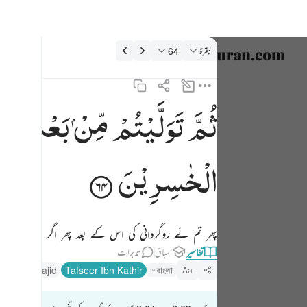
فسیر: البقرة 2:64
البقرة
64
زبان منتخب
nglish
ثُمَّ
تَوَلَّیْتُمْ
مِّنْ
بَعْدِ
ذٰلِك
ثم توليتم من بعد ذالك فلولا فضل الله عليكم ورحمته لكنتم من الخاسرين ٦٤
العربية
ثُمَّ تَوَلَّيْتُم مِّنۢ بَعْدِ ذَٰلِكَ ۖ فَلَوْلَا فَضْلُ ٱللَّهِ عَلَيْكُمْ وَرَحْمَتُهُۥ لَكُنتُم مِّنَ ٱلْخَـٰسِرِينَ ٦٤
বাংলা
الْخٰسِرِیْنَ
فارسی
ançais
پھر تم نے روگردانی کی اس کے بعد پھر اگر تم پر اللہ 
onesia
تفاسیر
اسباق
تدبرات
taliano
r Fathul Majid
Tafseer Ibn Kathir
বাংলা
Aa
Dutch