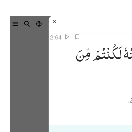
سائن ان کریں۔
2:64
ُهٗ
لَكُنْتُمْ
مِّنَ
ے۔