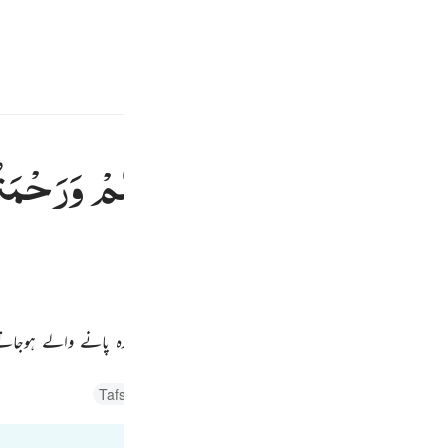
سائن ان کریں۔
 کریں۔
E
َ ۚ
فَلَوْلَا
فَضْلُ
اللّٰهِ
عَلَیْكُمْ
وَرَحْمَت
Fr
کا فضل اور اس کی مہربانی نہ ہوتی تو تم (اُسی وقت) خسارہ پانے والے ہوجات
Ind
I
Tafsir Abu Bakr Zakaria
Tafsir Ahsanul Bayaan
Tafsi