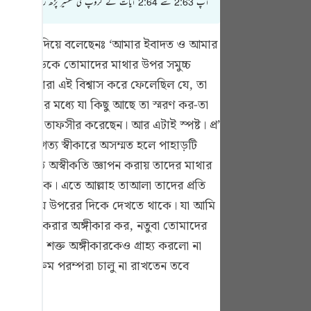
آپ 2:63 سے 2:64 آیات کے گروپ کی تفسیر پڑھ رہے ہیں
tuguês
усский
রণ করিয়ে দিয়ে বলেছেনঃ ‘আমার ইবাদত ও আমার
তূর পাহাড়কে তোমাদের মাথার উপর সমুচ্চ
Shqip
াম এবং তারা এই বিশ্বাস করে ফেলেছিল যে, তা
าษาไทย
ধর এবং ওর মধ্যে যা কিছু আছে তা স্মরণ কর-তা
Türkçe
বেঈগণ এর তাফসীর করেছেন। আর এটাই স্পষ্ট। প্র’
ারা আনুগত্য স্বীকারে অসম্মত হলে পাহাড়টি
اردو
 সিজদা করতে অস্বীকতি জ্ঞাপন করায় তাদের মাথার
体中文
ে দেখতে থাকে। এতে আল্লাহ তাআলা তাদের প্রতি
Melayu
্য দিক দিয়ে উপরের দিকে দেখতে থাকে। যা আমি
র উপর আমল করার অঙ্গীকার কর, নতুবা তোমাদের
spañol
ো পাকা ও শক্ত অঙ্গীকারকেও গ্রাহ্য করলো না
swahili
 (আঃ) ক্ৰম পরম্পরা চালু না রাখতেন তবে
ng Việt