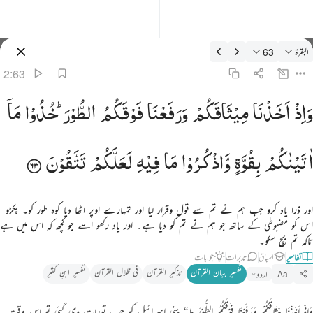
فسیر: البقرة 2:63
البقرة
63
سائن ان کریں۔
2:63
اذ اخذنا ميثاقكم ورفعنا فوقكم الطور خذوا ما اتيناكم بقوة واذكروا ما فيه لعلكم تتقون ٦٣
وَاِذْ
اَخَذْنَا
مِیْثَاقَكُمْ
وَرَفَعْنَا
فَوْقَكُمُ
الطُّوْرَ ؕ
خُذُوْا
مَاۤ
َإِذْ أَخَذْنَا مِيثَـٰقَكُمْ وَرَفَعْنَا فَوْقَكُمُ ٱلطُّورَ خُذُوا۟ مَآ ءَاتَيْنَـٰكُم بِقُوَّةٍۢ وَٱذْكُرُوا۟ مَا فِيهِ لَعَلَّكُمْ تَتَّقُونَ ٦٣
اٰتَیْنٰكُمْ
بِقُوَّةٍ
وَّاذْكُرُوْا
مَا
فِیْهِ
لَعَلَّكُمْ
تَتَّقُوْنَ
اور ذرا یاد کرو جب ہم نے تم سے قول وقرار لیا اور تمہارے اوپر اٹھا دیا کوہ طور کو۔ پکڑو
اس کو مضبوطی کے ساتھ جو ہم نے تم کو دیا ہے۔ اور یاد رکھو اسے جو کچھ کہ اس میں ہے
تاکہ تم بچ سکو۔
تفاسیر
اسباق
تدبرات
جوابات
تفسیر بیان القرآن
تذکیر القرآن
فی ظلال القرآن
تفسیر ابنِ کثیر
اردو
Aa
وَاِذْ اَخَذْنَا مِیْثَاقَکُمْ وَرَفَعْنَا فَوْقَکُمُ الطُّوْرَ ط“ بنی اسرائیل کو جب تورات دی گئی تو اس وقت