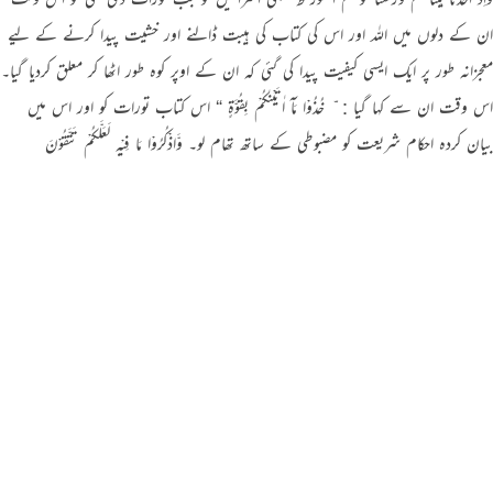
ان کے دلوں میں اللہ اور اس کی کتاب کی ہیبت ڈالنے اور خشیت پیدا کرنے کے لیے
معجزانہ طور پر ایک ایسی کیفیت پیدا کی گئی کہ ان کے اوپر کوہ طور اٹھا کر معلق کردیا گیا۔
اس وقت ان سے کہا گیا : ّ خُذُوْا مَآ اٰتَیْنٰکُمْ بِقُوَّۃٍ “ اس کتاب تورات کو اور اس میں
بیان کردہ احکام شریعت کو مضبوطی کے ساتھ تھام لو۔ وَّاذْکُرُوْا مَا فِیْہِ لَعَلَّکُمْ تَتَّقُوْنَ