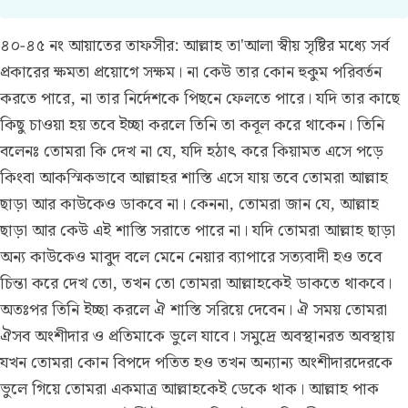
৪০-৪৫ নং আয়াতের তাফসীর:
আল্লাহ তা'আলা স্বীয় সৃষ্টির মধ্যে সর্ব
প্রকারের ক্ষমতা প্রয়োগে সক্ষম। না কেউ তার কোন হুকুম পরিবর্তন
করতে পারে, না তার নির্দেশকে পিছনে ফেলতে পারে। যদি তার কাছে
কিছু চাওয়া হয় তবে ইচ্ছা করলে তিনি তা কবূল করে থাকেন। তিনি
বলেনঃ তোমরা কি দেখ না যে, যদি হঠাৎ করে কিয়ামত এসে পড়ে
কিংবা আকস্মিকভাবে আল্লাহর শাস্তি এসে যায় তবে তোমরা আল্লাহ
ছাড়া আর কাউকেও ডাকবে না। কেননা, তোমরা জান যে, আল্লাহ
ছাড়া আর কেউ এই শাস্তি সরাতে পারে না। যদি তোমরা আল্লাহ ছাড়া
অন্য কাউকেও মাবুদ বলে মেনে নেয়ার ব্যাপারে সত্যবাদী হও তবে
চিন্তা করে দেখ তো, তখন তো তোমরা আল্লাহকেই ডাকতে থাকবে।
অতঃপর তিনি ইচ্ছা করলে ঐ শাস্তি সরিয়ে দেবেন। ঐ সময় তোমরা
ঐসব অংশীদার ও প্রতিমাকে ভুলে যাবে। সমুদ্রে অবস্থানরত অবস্থায়
যখন তোমরা কোন বিপদে পতিত হও তখন অন্যান্য অংশীদারদেরকে
ভুলে গিয়ে তোমরা একমাত্র আল্লাহকেই ডেকে থাক। আল্লাহ পাক