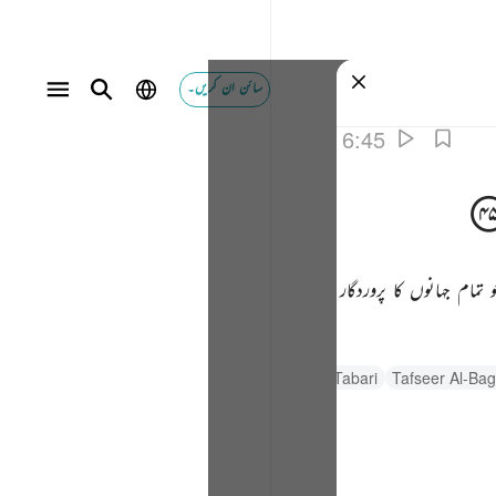
سائن ان کریں۔
6:45
ام جہانوں کا پروردگار
السعدي Al-Sa'di
Al-Qurtubi
Tafsir Al-Tabari
Tafseer Al-Ba