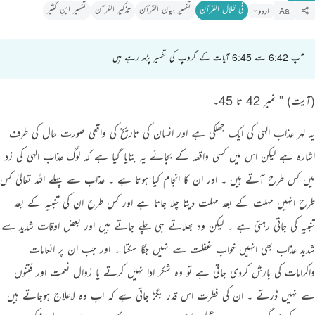
فی ظلال القرآن
تفسیر بیان القرآن
تذکیر القرآن
تفسیر ابنِ کثیر
اردو
Aa
آپ 6:42 سے 6:45 آیات کے گروپ کی تفسیر پڑھ رہے ہیں
(آیت) ” نمبر 42 تا 45۔
یہ لہر عذاب الہی کی ایک جھلکی ہے اور انسان کی تاریخ کی واقعی صورت حال کی طرف
اشارہ ہے لیکن اس میں کسی واقعہ کے بجائے یہ بتایا گیا ہے کہ لوگ عذاب الہی کی زد
میں کس طرح آتے ہیں ۔ اور ان کا انجام کیا ہوتا ہے ۔ عذاب سے پہلے اللہ تعالیٰ کس
طرح انہیں مہلت کے بعد مہلت دیتا چلا جاتا ہے اور کس طرح ان کی تنبیہ کے بعد
تنبیہ کی جاتی رہتی ہے ۔ لیکن وہ بھلاتے ہی چلے جاتے ہیں اور بعض اوقات شدید سے
شدید عذاب بھی انہیں خواب غفلت سے نہیں جگا سکتا ۔ اور جب ان پر انعامات
واکرامات کی بارش کردی جاتی ہے تو وہ شکر ادا نہیں کرتے یا زوال نعمت اور فتنوں
سے نہیں ڈرتے ۔ ان کی فطرت اس قدر بگڑ جاتی ہے کہ اب وہ لاعلاج ہوجاتے ہیں