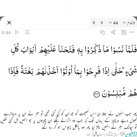
فسیر: الأنعام 6:44
الأنعام
44
سائن ان کریں۔
6:44
لما نسوا ما ذكروا به فتحنا عليهم ابواب كل شيء حتى اذا فرحوا بما اوتوا اخذناهم بغتة فاذا هم مبلسون ٤٤
فَلَمَّا
نَسُوْا
مَا
ذُكِّرُوْا
بِهٖ
فَتَحْنَا
عَلَیْهِمْ
اَبْوَابَ
كُلِّ
َلَمَّا نَسُوا۟ مَا ذُكِّرُوا۟ بِهِۦ فَتَحْنَا عَلَيْهِمْ أَبْوَٰبَ كُلِّ شَىْءٍ حَتَّىٰٓ إِذَا فَرِحُوا۟ بِمَآ أُوتُوٓا۟ أَخَذْنَـٰهُم بَغْتَةًۭ فَإِذَ
شَیْءٍ ؕ
حَتّٰۤی
اِذَا
فَرِحُوْا
بِمَاۤ
اُوْتُوْۤا
اَخَذْنٰهُمْ
بَغْتَةً
فَاِذَا
هُمْ
مُّبْلِسُوْنَ
پھر جب انہوں نے بھلا دیا اس نصیحت کو جو ان کو کی گئی تھی تو ہم نے ان پر دروازے
کھول دیے ہرچیز کے یہاں تک کہ جب وہ اترانے لگے ان چیزوں پر جو انہیں مل گئی تھیں
تو اچانک ہم نے انہیں پکڑ لیا پھر وہ بالکل مایوس ہو کر رہ گئے
تفاسیر
اسباق
تدبرات
قرأت