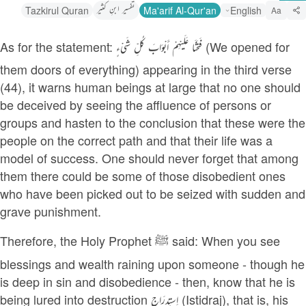
تفسیر ابنِ کثیر
Tazkirul Quran
Ma'arif Al-Qur'an
English
Aa
As for the statement: فَتَحْنَا عَلَيْهِمْ أَبْوَابَ كُلِّ شَيْءٍ (We opened for
them doors of everything) appearing in the third verse
(44), it warns human beings at large that no one should
be deceived by seeing the affluence of persons or
groups and hasten to the conclusion that these were the
people on the correct path and that their life was a
model of success. One should never forget that among
them there could be some of those disobedient ones
who have been picked out to be seized with sudden and
grave punishment.
Therefore, the Holy Prophet ﷺ said: When you see
blessings and wealth raining upon someone - though he
is deep in sin and disobedience - then, know that he is
being lured into destruction اِستِدرَاج (Istidraj), that is, his