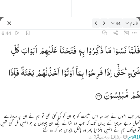
فسیر: الأنعام 6:44
الأنعام
44
سائن ان کریں۔
6:44
لما نسوا ما ذكروا به فتحنا عليهم ابواب كل شيء حتى اذا فرحوا بما اوتوا اخذناهم بغتة فاذا هم مبلسون ٤٤
فَلَمَّا
نَسُوْا
مَا
ذُكِّرُوْا
بِهٖ
فَتَحْنَا
عَلَیْهِمْ
اَبْوَابَ
كُلِّ
َلَمَّا نَسُوا۟ مَا ذُكِّرُوا۟ بِهِۦ فَتَحْنَا عَلَيْهِمْ أَبْوَٰبَ كُلِّ شَىْءٍ حَتَّىٰٓ إِذَا فَرِحُوا۟ بِمَآ أُوتُوٓا۟ أَخَذْنَـٰهُم بَغْتَةًۭ فَإِذَ
شَیْءٍ ؕ
حَتّٰۤی
اِذَا
فَرِحُوْا
بِمَاۤ
اُوْتُوْۤا
اَخَذْنٰهُمْ
بَغْتَةً
فَاِذَا
هُمْ
مُّبْلِسُوْنَ
پھر جب انہوں نے بھلا دیا اس نصیحت کو جو ان کو کی گئی تھی تو ہم نے ان پر دروازے
کھول دیے ہرچیز کے یہاں تک کہ جب وہ اترانے لگے ان چیزوں پر جو انہیں مل گئی تھیں
تو اچانک ہم نے انہیں پکڑ لیا پھر وہ بالکل مایوس ہو کر رہ گئے
تفاسیر
اسباق
تدبرات
قرأت