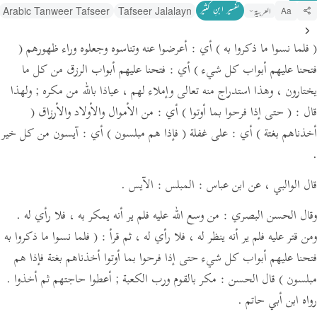
تفسیر ابنِ کثیر
العربية
Tafseer Jalalayn
Arabic Tanweer Tafseer
Aa
( فلما نسوا ما ذكروا به )
أي : أعرضوا عنه وتناسوه وجعلوه وراء ظهورهم
(
فتحنا عليهم أبواب كل شيء )
أي : فتحنا عليهم أبواب الرزق من كل ما
يختارون ، وهذا استدراج منه تعالى وإملاء لهم ،
عياذا بالله من مكره ; ولهذا
قال :
( حتى إذا فرحوا بما أوتوا )
أي : من الأموال والأولاد والأرزاق
(
أخذناهم بغتة )
أي : على غفلة
( فإذا هم مبلسون )
أي : آيسون من كل خير
.
قال الوالبي ،
عن ابن عباس :
المبلس : الآيس .
وقال الحسن البصري : من وسع الله عليه فلم ير أنه يمكر به ، فلا رأي له .
ومن قتر عليه فلم ير أنه ينظر له ، فلا رأي له ،
ثم قرأ :
( فلما نسوا ما ذكروا به
فتحنا عليهم أبواب كل شيء حتى إذا فرحوا بما أوتوا أخذناهم بغتة فإذا هم
مبلسون )
قال الحسن : مكر بالقوم ورب الكعبة ; أعطوا حاجتهم ثم أخذوا .
رواه ابن أبي حاتم .