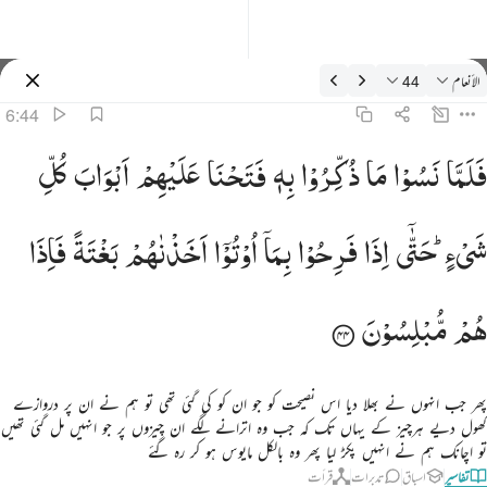
فسیر: الأنعام 6:44
الأنعام
44
سائن ان کریں۔
6:44
لما نسوا ما ذكروا به فتحنا عليهم ابواب كل شيء حتى اذا فرحوا بما اوتوا اخذناهم بغتة فاذا هم مبلسون ٤٤
فَلَمَّا
نَسُوْا
مَا
ذُكِّرُوْا
بِهٖ
فَتَحْنَا
عَلَیْهِمْ
اَبْوَابَ
كُلِّ
َلَمَّا نَسُوا۟ مَا ذُكِّرُوا۟ بِهِۦ فَتَحْنَا عَلَيْهِمْ أَبْوَٰبَ كُلِّ شَىْءٍ حَتَّىٰٓ إِذَا فَرِحُوا۟ بِمَآ أُوتُوٓا۟ أَخَذْنَـٰهُم بَغْتَةًۭ فَإِذَ
شَیْءٍ ؕ
حَتّٰۤی
اِذَا
فَرِحُوْا
بِمَاۤ
اُوْتُوْۤا
اَخَذْنٰهُمْ
بَغْتَةً
فَاِذَا
هُمْ
مُّبْلِسُوْنَ
پھر جب انہوں نے بھلا دیا اس نصیحت کو جو ان کو کی گئی تھی تو ہم نے ان پر دروازے
کھول دیے ہرچیز کے یہاں تک کہ جب وہ اترانے لگے ان چیزوں پر جو انہیں مل گئی تھیں
تو اچانک ہم نے انہیں پکڑ لیا پھر وہ بالکل مایوس ہو کر رہ گئے
تفاسیر
اسباق
تدبرات
قرأت