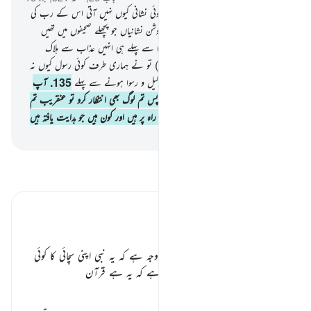
133
.
اور وہ کہتے ہیں کہ ہمارے پاس کوئی نشانی کیوں نہیں آتی اس کے رب کی
طرف سے کیا ان کے پاس نہیں آئیں روشن نشانیاں جو پچھلے صحیفوں میں تھیں
134
.
اور اگر ہم اس (قرآن کے نزول) سے پہلے ہی انہیں عذاب سے ہلاک
کردیتے تو یہ لازماً کہتے کہ (اے پروردگار !) تو نے ہماری طرف کوئی رسول کیوں نہ
بھیجا کہ ہم تیری آیات کی پیروی کرتے ذلیل و رسوا ہونے سے پہلے
135
.
آپ
ﷺ فرما دیجیے کہ ہر ایک انتظار میں ہے پس تم لوگ بھی انتظار کرو تو عنقریب تم
لوگوں کو معلوم ہوجائے گا کہ کون سیدھی راہ پر ہیں اور کون ہیں جو ہدایت یافتہ ہیں
-
بیان القرآن (ڈاکٹر اسرار احمد)
تفسیر پڑھیں
تفسیر ابنِ کثیر
قرآن حکیم سب سے بڑا معجزہ ٭٭
کفار یہ بھی کہا کرتے تھے کہ آخر کیا وجہ ہے کہ یہ نبی اپنی سچائی کا کوئی
معجزہ ہمیں نہیں دکھاتے؟ جواب ملتا ہے کہ یہ ہے قرآن
…
مزید پڑھیں