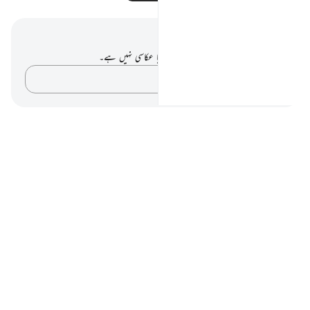
نوٹس اور عکاسی۔
آپ کے پاس اس آیت پر کوئی نوٹ یا عکاسی نہیں ہے۔
اپنے خیالات کو پکڑو…
Notes
placeholders
close