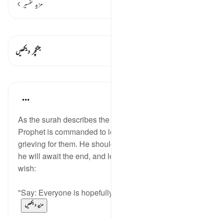
مزید تفسیر
قیراط دیکھیں
اس آیت میں ہے۔ 1 جنکچرز
جنکچر دیکھیں
اسباق
In the Shade of the Quran
31 weeks ago
·
حوالہ
آیت 135:20
As the surah describes the unbelievers' end, the
Prophet is commanded to leave them alone, without
grieving for them. He should announce to them that
he will await the end, and let them await it as they
wish:
"Say: Everyone is hopefully waiting; so wait, if y...
مزید دیکھیں