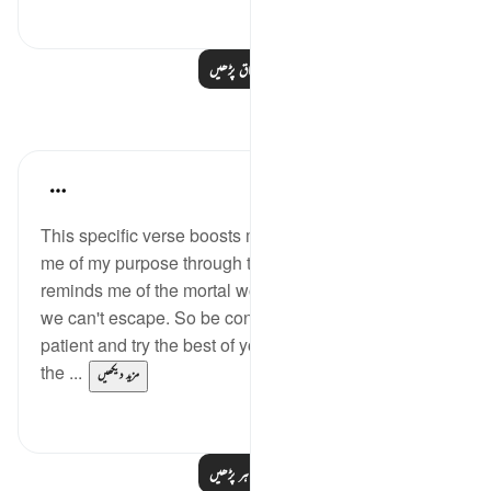
0
0
مزید اسباق پڑھیں
مظاہر
Daniyal Altaf
2 years ago
·
حوالہ
آیت 135:20
This specific verse boosts my patience and reminds
me of my purpose through the test of life , and it
reminds me of the mortal world and the end to it that
we can't escape. So be conscious of Allah , be
patient and try the best of your authority and leave
the ...
مزید دیکھیں
0
3
مزید مظاہر پڑھیں