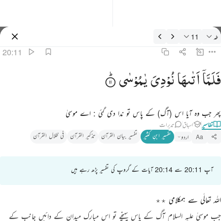
فسیر: طه 20:11
طه
11
سائن ان کریں۔
20:11
لما اتاها نودي يا موسى ١١
فَلَمَّاۤ
اَتٰىهَا
نُوْدِیَ
یٰمُوْسٰی
َلَمَّآ أَتَىٰهَا نُودِىَ يَـٰمُوسَىٰٓ ١١
پھر جب وہ آیا اس (آگ) کے پاس تو ندا دی گئی : اے موسیٰ
تفاسیر
اسباق
تدبرات
تفسیر ابنِ کثیر
تفسیر بیان القرآن
تذکیر القرآن
فی ظلال القرآن
اردو
Aa
آپ 20:11 سے 20:14 آیات کے گروپ کی تفسیر پڑھ رہے ہیں
اللہ تعالٰی سے ہمکلامی ٭٭
جب موسیٰ علیہ السلام آگ کے پاس پہنچے تو اس مبارک میدان کے دائیں جانب کے