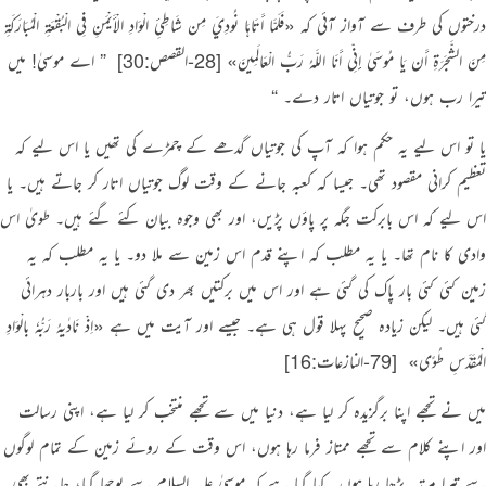
درختوں کی طرف سے آواز آئی کہ
«فَلَمَّا أَتَاهَا نُودِيَ مِن شَاطِئِ الْوَادِ الْأَيْمَنِ فِي الْبُقْعَةِ الْمُبَارَكَةِ
مِنَ الشَّجَرَةِ أَن يَا مُوسَىٰ إِنِّي أَنَا اللَّـهُ رَبُّ الْعَالَمِينَ»
[28-القصص:30]
‏
” اے موسیٰ! میں
تیرا رب ہوں، تو جوتیاں اتار دے۔ “
یا تو اس لیے یہ حکم ہوا کہ آپ کی جوتیاں گدھے کے چمڑے کی تھیں یا اس لیے کہ
تعظیم کرانی مقصود تھی۔ جیسا کہ کعبہ جانے کے وقت لوگ جوتیاں اتار کر جاتے ہیں۔ یا
اس لیے کہ اس بابرکت جگہ پر پاؤں پڑیں، اور بھی وجوہ بیان کئے گئے ہیں۔ طویٰ اس
وادی کا نام تھا۔ یا یہ مطلب کہ اپنے قدم اس زمین سے ملا دو۔ یا یہ مطلب کہ یہ
زمین کئی کئی بار پاک کی گئی ہے اور اس میں برکتیں بھر دی گئی ہیں اور باربار دہرائی
گئی ہیں۔ لیکن زیادہ صحیح پہلا قول ہی ہے۔ جیسے اور آیت میں ہے
«اِذْ نَادٰىهُ رَبُّهٗ بالْوَادِ
الْمُقَدَّسِ طُوًى»
‏
[79-النازعات:16]
‏
میں نے تجھے اپنا برگزیدہ کر لیا ہے، دنیا میں سے تجھے منتخب کر لیا ہے، اپنی رسالت
اور اپنے کلام سے تجھے ممتاز فرما رہا ہوں، اس وقت کے روئے زمین کے تمام لوگوں
سے تیرا مرتبہ بڑھا رہا ہوں۔ کہا گیا ہے کہ موسیٰ علیہ السلام سے پوچھا گیا، جانتے بھی