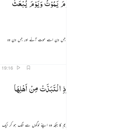
وَسَلٰمٌ
عَلَیْهِ
یَوْمَ
وُلِدَ
وَیَوْمَ
یَمُوْتُ
وَیَوْمَ
یُبْعَثُ
َسَلَـٰمٌ عَلَيْهِ يَوْمَ وُلِدَ وَيَوْمَ يَمُوتُ وَيَوْمَ يُبْعَثُ حَيًّۭا ١٥
حَیًّا
اور سلام اس پر جس دن اس کی ولادت ہوئی جس دن اسے موت آئے اور جس دن وہ
اٹھایا جائے زندہ کر کے
تفاسیر
اسباق
تدبرات
19:16
اذكر في الكتاب مريم اذ انتبذت من اهلها مكانا شرقيا ١٦
وَاذْكُرْ
فِی
الْكِتٰبِ
مَرْیَمَ ۘ
اِذِ
انْتَبَذَتْ
مِنْ
اَهْلِهَا
َٱذْكُرْ فِى ٱلْكِتَـٰبِ مَرْيَمَ إِذِ ٱنتَبَذَتْ مِنْ أَهْلِهَا مَكَانًۭا شَرْقِيًّۭا ١٦
مَكَانًا
شَرْقِیًّا
اور (اب) ذکر کیجیے اس کتاب (قرآن) میں مریم کا جبکہ وہ اپنے لوگوں سے الگ ہو کر ایک