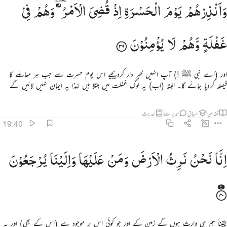
وَاَنْذِرْهُمْ
یَوْمَ
الْحَسْرَةِ
اِذْ
قُضِیَ
الْاَمْرُ ۘ
وَهُمْ
فِیْ
َأَنذِرْهُمْ يَوْمَ ٱلْحَسْرَةِ إِذْ قُضِىَ ٱلْأَمْرُ وَهُمْ فِى غَفْلَةٍۢ وَهُمْ لَا يُؤْمِنُونَ ٣٩
غَفْلَةٍ
وَّهُمْ
لَا
یُؤْمِنُوْنَ
اور (اے نبی ﷺ !) آپ انہیں خبر دار کردیجیے اس یوم حسرت سے جب ہر معاملے کا
فیصلہ کردیا جائے گا۔ البتہ (اب) یہ لوگ غفلت میں مبتلا ہیں لہٰذا یہ ایمان نہیں لائیں گے
تفاسیر
اسباق
تدبرات
حدیث
19:40
نا نحن نرث الارض ومن عليها والينا يرجعون ٤٠
اِنَّا
نَحْنُ
نَرِثُ
الْاَرْضَ
وَمَنْ
عَلَیْهَا
وَاِلَیْنَا
یُرْجَعُوْنَ
ِنَّا نَحْنُ نَرِثُ ٱلْأَرْضَ وَمَنْ عَلَيْهَا وَإِلَيْنَا يُرْجَعُونَ ٤٠
یقیناً ہم ہی وارث ہوں گے زمین کے اور جو کوئی اس پر موجود ہے (اس کے بھی) اور یہ