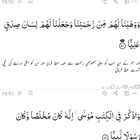
19:50
وهبنا لهم من رحمتنا وجعلنا لهم لسان صدق عليا ٥٠
وَوَهَبْنَا
لَهُمْ
مِّنْ
رَّحْمَتِنَا
وَجَعَلْنَا
لَهُمْ
لِسَانَ
صِدْقٍ
َوَهَبْنَا لَهُم مِّن رَّحْمَتِنَا وَجَعَلْنَا لَهُمْ لِسَانَ صِدْقٍ عَلِيًّۭا ٥٠
عَلِیًّا
اور ہم نے ان سب کو اپنی خصوصی رحمت سے حصہ عطا فرمایا اور ان کو اعلیٰ درجے کی سچی
شہرت عطا فرمائی
تفاسیر
اسباق
تدبرات
19:51
اذكر في الكتاب موسى انه كان مخلصا وكان رسولا نبيا ٥١
وَاذْكُرْ
فِی
الْكِتٰبِ
مُوْسٰۤی ؗ
اِنَّهٗ
كَانَ
مُخْلَصًا
وَّكَانَ
َٱذْكُرْ فِى ٱلْكِتَـٰبِ مُوسَىٰٓ ۚ إِنَّهُۥ كَانَ مُخْلَصًۭا وَكَانَ رَسُولًۭا نَّبِيًّۭا ٥١
رَسُوْلًا
نَّبِیًّا