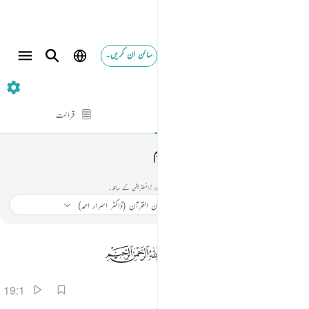
سائن ان کریں۔
19. مريم
آیت بہ آیت
قرائت
مريم
019
19
.
سورہ مريم
مریم
سورہ مريم پڑھیں اور سنیں۔ ترجمہ، تفسیر، آڈیو تلاوت، لفظ بہ لفظ معنی، اور ٹرانسلٹریشن کے ساتھ۔
سنیے
ترجمہ
: بیان القرآن (ڈاکٹر اسرار احمد)
معلومات
19:1