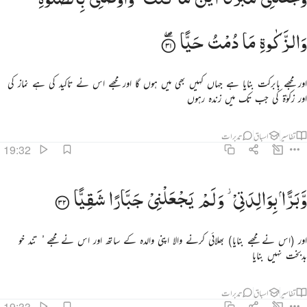
وَالزَّكٰوةِ
مَا
دُمْتُ
حَیًّا
اور مجھے بابرکت بنایا ہے جہاں کہیں بھی میں ہوں گا اور مجھے اس نے تاکید کی ہے نماز کی
اور زکوٰۃ کی جب تک میں زندہ رہوں
تفاسیر
اسباق
تدبرات
19:32
برا بوالدتي ولم يجعلني جبارا شقيا ٣٢
وَّبَرًّا
بِوَالِدَتِیْ ؗ
وَلَمْ
یَجْعَلْنِیْ
جَبَّارًا
شَقِیًّا
َبَرًّۢا بِوَٰلِدَتِى وَلَمْ يَجْعَلْنِى جَبَّارًۭا شَقِيًّۭا ٣٢
اور (اس نے مجھے بنایا) بھلائی کرنے والا اپنی والدہ کے ساتھ اور اس نے مجھے ُ تند خو
بدبخت نہیں بنایا
تفاسیر
اسباق
تدبرات
19:33