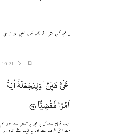
اَكُ
بَغِیًّا
مریم نے کہا : میرے ہاں بیٹا کیسے ہوگا ؟ جبکہ مجھے کسی بشر نے چھوا تک نہیں اور نہ ہی
میں کوئی بدچلن عورت ہوں
تفاسیر
اسباق
تدبرات
19:21
ال كذالك قال ربك هو علي هين ولنجعله اية للناس ورحمة منا وكان امرا مقضيا ٢١
قَالَ
كَذٰلِكِ ۚ
قَالَ
رَبُّكِ
هُوَ
عَلَیَّ
هَیِّنٌ ۚ
وَلِنَجْعَلَهٗۤ
اٰیَةً
َالَ كَذَٰلِكِ قَالَ رَبُّكِ هُوَ عَلَىَّ هَيِّنٌۭ ۖ وَلِنَجْعَلَهُۥٓ ءَايَةًۭ لِّلنَّاسِ وَرَحْمَةًۭ مِّنَّا ۚ وَكَانَ أ
لِّلنَّاسِ
وَرَحْمَةً
مِّنَّا ۚ
وَكَانَ
اَمْرًا
مَّقْضِیًّا
اس (فرشتے) نے کہا : ایسے ہی ہوگا آپ کا رب فرماتا ہے کہ یہ مجھ پر آسان ہے تاکہ ہم
اسے بنائیں ایک نشانی لوگوں کے لیے اور رحمت اپنی طرف سے اور یہ ایک طے شدہ امر