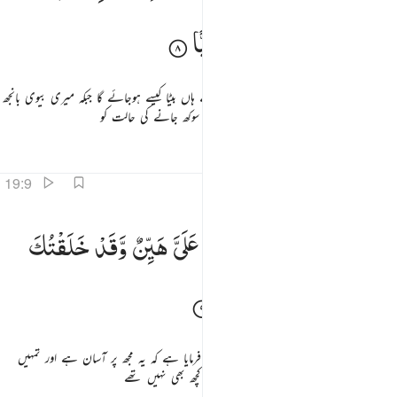
وَّقَدْ
بَلَغْتُ
مِنَ
الْكِبَرِ
عِتِیًّا
اس نے کہا : اے میرے پروردگار ! میرے ہاں بیٹا کیسے ہوجائے گا جبکہ میری بیوی بانجھ
ہے اور میں پہنچ چکا ہوں بڑھاپے کے باعث سوکھ جانے کی حالت کو
تفاسیر
اسباق
تدبرات
قرأت
19:9
ال كذالك قال ربك هو علي هين وقد خلقتك من قبل ولم تك شييا ٩
قَالَ
كَذٰلِكَ ۚ
قَالَ
رَبُّكَ
هُوَ
عَلَیَّ
هَیِّنٌ
وَّقَدْ
خَلَقْتُكَ
َالَ كَذَٰلِكَ قَالَ رَبُّكَ هُوَ عَلَىَّ هَيِّنٌۭ وَقَدْ خَلَقْتُكَ مِن قَبْلُ وَلَمْ تَكُ شَيْـًۭٔا ٩
مِنْ
قَبْلُ
وَلَمْ
تَكُ
شَیْـًٔا
فرمایا : ایسے ہی ہوگا ! تمہارے پروردگار نے فرمایا ہے کہ یہ مجھ پر آسان ہے اور تمہیں
بھی تو میں نے پیدا کیا اس سے پہلے جبکہ تم کچھ بھی نہیں تھے