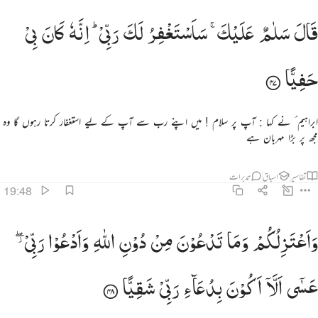
ال سلام عليك ساستغفر لك ربي انه كان بي حفيا ٤٧
قَالَ
سَلٰمٌ
عَلَیْكَ ۚ
سَاَسْتَغْفِرُ
لَكَ
رَبِّیْ ؕ
اِنَّهٗ
كَانَ
بِیْ
َالَ سَلَـٰمٌ عَلَيْكَ ۖ سَأَسْتَغْفِرُ لَكَ رَبِّىٓ ۖ إِنَّهُۥ كَانَ بِى حَفِيًّۭا ٤٧
حَفِیًّا
ابراہیم ؑ نے کہا : آپ پر سلام ! میں اپنے رب سے آپ کے لیے استغفار کرتا رہوں گا وہ
مجھ پر بڑا مہربان ہے
تفاسیر
اسباق
تدبرات
19:48
اعتزلكم وما تدعون من دون الله وادعو ربي عسى الا اكون بدعاء ربي شقيا ٤٨
وَاَعْتَزِلُكُمْ
وَمَا
تَدْعُوْنَ
مِنْ
دُوْنِ
اللّٰهِ
وَاَدْعُوْا
رَبِّیْ ۖؗ
َأَعْتَزِلُكُمْ وَمَا تَدْعُونَ مِن دُونِ ٱللَّهِ وَأَدْعُوا۟ رَبِّى عَسَىٰٓ أَلَّآ أَكُونَ بِدُعَآءِ رَبِّى شَقِيًّۭا ٤٨
عَسٰۤی
اَلَّاۤ
اَكُوْنَ
بِدُعَآءِ
رَبِّیْ
شَقِیًّا