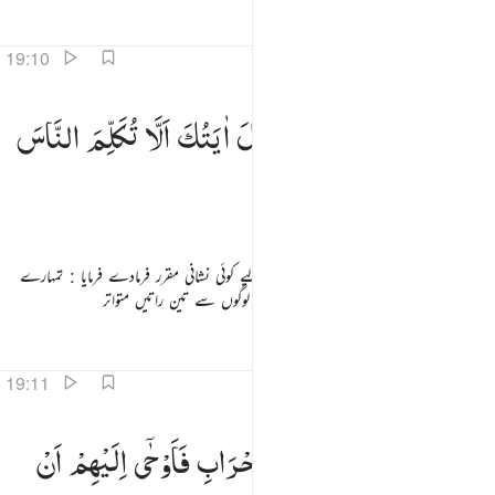
تفاسیر
اسباق
تدبرات
قرأت
19:10
ال رب اجعل لي اية قال ايتك الا تكلم الناس ثلاث ليال سويا ١٠
قَالَ
رَبِّ
اجْعَلْ
لِّیْۤ
اٰیَةً ؕ
قَالَ
اٰیَتُكَ
اَلَّا
تُكَلِّمَ
النَّاسَ
َالَ رَبِّ ٱجْعَل لِّىٓ ءَايَةًۭ ۚ قَالَ ءَايَتُكَ أَلَّا تُكَلِّمَ ٱلنَّاسَ ثَلَـٰثَ لَيَالٍۢ سَوِيًّۭا ١٠
ثَلٰثَ
لَیَالٍ
سَوِیًّا
عرض کیا : اے میرے پروردگار ! میرے لیے کوئی نشانی مقرر فرمادے فرمایا : تمہارے
لیے نشانی یہ ہے کہ تم گفتگو نہیں کرسکو گے لوگوں سے تین راتیں متواتر
تفاسیر
اسباق
تدبرات
19:11
خرج على قومه من المحراب فاوحى اليهم ان سبحوا بكرة وعشيا ١١
فَخَرَجَ
عَلٰی
قَوْمِهٖ
مِنَ
الْمِحْرَابِ
فَاَوْحٰۤی
اِلَیْهِمْ
اَنْ
َخَرَجَ عَلَىٰ قَوْمِهِۦ مِنَ ٱلْمِحْرَابِ فَأَوْحَىٰٓ إِلَيْهِمْ أَن سَبِّحُوا۟ بُكْرَةًۭ وَعَشِيًّۭا ١١