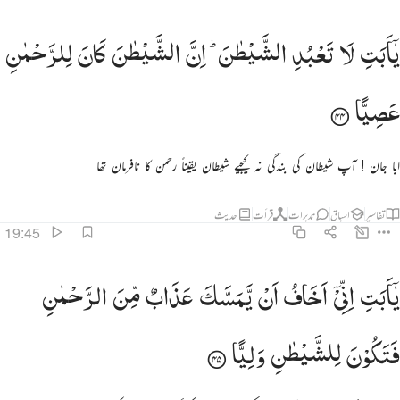
ا ابت لا تعبد الشيطان ان الشيطان كان للرحمان عصيا ٤٤
یٰۤاَبَتِ
لَا
تَعْبُدِ
الشَّیْطٰنَ ؕ
اِنَّ
الشَّیْطٰنَ
كَانَ
لِلرَّحْمٰنِ
َـٰٓأَبَتِ لَا تَعْبُدِ ٱلشَّيْطَـٰنَ ۖ إِنَّ ٱلشَّيْطَـٰنَ كَانَ لِلرَّحْمَـٰنِ عَصِيًّۭا ٤٤
عَصِیًّا
ابا جان ! آپ شیطان کی بندگی نہ کیجیے شیطان یقیناً رحمن کا نافرمان تھا
تفاسیر
اسباق
تدبرات
قرأت
حدیث
19:45
ا ابت اني اخاف ان يمسك عذاب من الرحمان فتكون للشيطان وليا ٤٥
یٰۤاَبَتِ
اِنِّیْۤ
اَخَافُ
اَنْ
یَّمَسَّكَ
عَذَابٌ
مِّنَ
الرَّحْمٰنِ
َـٰٓأَبَتِ إِنِّىٓ أَخَافُ أَن يَمَسَّكَ عَذَابٌۭ مِّنَ ٱلرَّحْمَـٰنِ فَتَكُونَ لِلشَّيْطَـٰنِ وَلِيًّۭا ٤٥
فَتَكُوْنَ
لِلشَّیْطٰنِ
وَلِیًّا