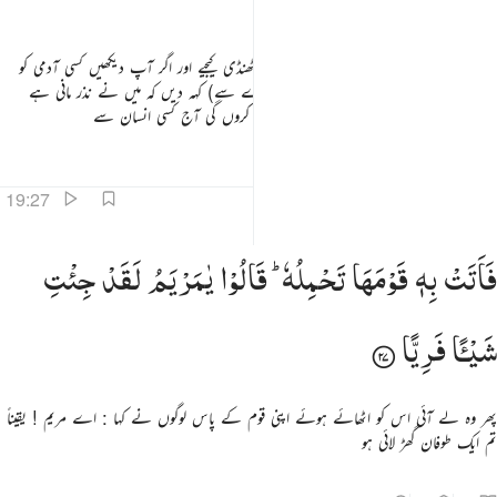
الْیَوْمَ
اِنْسِیًّا
پس آپ کھایئے اور پیجئے اور (اپنی) آنکھیں ٹھنڈی کیجیے اور اگر آپ دیکھیں کسی آدمی کو
(اور وہ آپ سے پوچھے) تو اس سے (اشارے سے) کہہ دیں کہ میں نے نذر مانی ہے
رحمن کے لیے روزے کی لہٰذا میں بات نہیں کروں گی آج کسی انسان سے
تفاسیر
اسباق
تدبرات
19:27
اتت به قومها تحمله قالوا يا مريم لقد جيت شييا فريا ٢٧
فَاَتَتْ
بِهٖ
قَوْمَهَا
تَحْمِلُهٗ ؕ
قَالُوْا
یٰمَرْیَمُ
لَقَدْ
جِئْتِ
َأَتَتْ بِهِۦ قَوْمَهَا تَحْمِلُهُۥ ۖ قَالُوا۟ يَـٰمَرْيَمُ لَقَدْ جِئْتِ شَيْـًۭٔا فَرِيًّۭا ٢٧
شَیْـًٔا
فَرِیًّا
پھر وہ لے آئی اس کو اٹھائے ہوئے اپنی قوم کے پاس لوگوں نے کہا : اے مریم ! یقیناً
تم ایک طوفان گھڑ لائی ہو