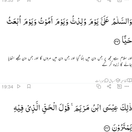
السلام علي يوم ولدت ويوم اموت ويوم ابعث حيا ٣٣
وَالسَّلٰمُ
عَلَیَّ
یَوْمَ
وُلِدْتُّ
وَیَوْمَ
اَمُوْتُ
وَیَوْمَ
اُبْعَثُ
َٱلسَّلَـٰمُ عَلَىَّ يَوْمَ وُلِدتُّ وَيَوْمَ أَمُوتُ وَيَوْمَ أُبْعَثُ حَيًّۭا ٣٣
حَیًّا
اور سلام ہے مجھ پر جس دن میں جنا گیا اور جس دن میں مروں گا اور جس دن مجھے اٹھایا
جائے گا زندہ کر کے
تفاسیر
اسباق
تدبرات
19:34
الك عيسى ابن مريم قول الحق الذي فيه يمترون ٣٤
ذٰلِكَ
عِیْسَی
ابْنُ
مَرْیَمَ ۚ
قَوْلَ
الْحَقِّ
الَّذِیْ
فِیْهِ
َٰلِكَ عِيسَى ٱبْنُ مَرْيَمَ ۚ قَوْلَ ٱلْحَقِّ ٱلَّذِى فِيهِ يَمْتَرُونَ ٣٤
یَمْتَرُوْنَ