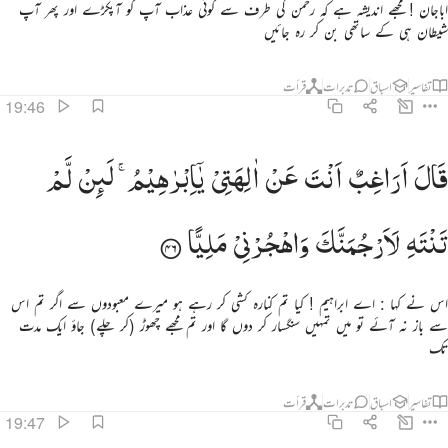
اباجان ! مجھے اندیشہ ہے کہ رحمن کی طرف سے کوئی عذاب آپ کو آپکڑے اور پھر آپ
شیطان ہی کے ساتھی بن کر رہ جائیں
تفاسیر
اسباق
تدبرات
قرأت
19:46
ال اراغب انت عن الهتي يا ابراهيم لين لم تنته لارجمنك واهجرني مليا ٤٦
قَالَ
اَرَاغِبٌ
اَنْتَ
عَنْ
اٰلِهَتِیْ
یٰۤاِبْرٰهِیْمُ ۚ
لَىِٕنْ
لَّمْ
َالَ أَرَاغِبٌ أَنتَ عَنْ ءَالِهَتِى يَـٰٓإِبْرَٰهِيمُ ۖ لَئِن لَّمْ تَنتَهِ لَأَرْجُمَنَّكَ ۖ وَٱهْجُرْنِى مَلِيًّۭا ٤٦
تَنْتَهِ
لَاَرْجُمَنَّكَ
وَاهْجُرْنِیْ
مَلِیًّا
اس نے کہا : اے ابراہیم ! کیا تم کنارہ کشی کر رہے ہو میرے معبودوں سے اگر تم اس
سے باز نہ آئے تو میں تمہیں سنگسار کر دوں گا اور تم مجھے چھوڑ (کر چلے) جاؤ ایک مدت
تک
تفاسیر
اسباق
تدبرات
قرأت
19:47