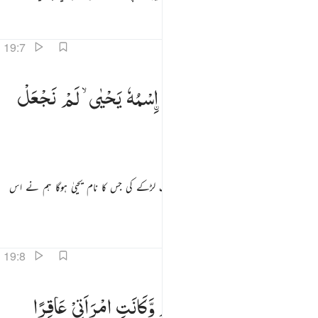
تفاسیر
اسباق
تدبرات
قرأت
19:7
ا زكريا انا نبشرك بغلام اسمه يحيى لم نجعل له من قبل سميا ٧
یٰزَكَرِیَّاۤ
اِنَّا
نُبَشِّرُكَ
بِغُلٰمِ
سْمُهٗ
یَحْیٰی ۙ
لَمْ
نَجْعَلْ
َـٰزَكَرِيَّآ إِنَّا نُبَشِّرُكَ بِغُلَـٰمٍ ٱسْمُهُۥ يَحْيَىٰ لَمْ نَجْعَل لَّهُۥ مِن قَبْلُ سَمِيًّۭا ٧
لَّهٗ
مِنْ
قَبْلُ
سَمِیًّا
اے زکریا ؑ ! ہم تمہیں بشارت دیتے ہیں ایک لڑکے کی جس کا نام یحییٰ ہوگا ہم نے اس
سے پہلے اس کا کوئی ہم نام نہیں بنایا
تفاسیر
اسباق
تدبرات
قرأت
19:8
ال رب انى يكون لي غلام وكانت امراتي عاقرا وقد بلغت من الكبر عتيا ٨
قَالَ
رَبِّ
اَنّٰی
یَكُوْنُ
لِیْ
غُلٰمٌ
وَّكَانَتِ
امْرَاَتِیْ
عَاقِرًا
َالَ رَبِّ أَنَّىٰ يَكُونُ لِى غُلَـٰمٌۭ وَكَانَتِ ٱمْرَأَتِى عَاقِرًۭا وَقَدْ بَلَغْتُ مِنَ ٱلْكِبَرِ عِتِيًّۭا ٨