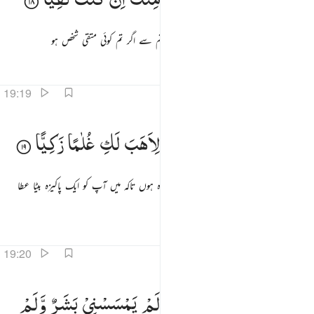
مریم نے کہا : میں رحمن کی پناہ مانگتی ہوں تم سے اگر تم کوئی متقی شخص ہو
تفاسیر
اسباق
تدبرات
19:19
ال انما انا رسول ربك لاهب لك غلاما زكيا ١٩
قَالَ
اِنَّمَاۤ
اَنَا
رَسُوْلُ
رَبِّكِ ۖۗ
لِاَهَبَ
لَكِ
غُلٰمًا
زَكِیًّا
َالَ إِنَّمَآ أَنَا۠ رَسُولُ رَبِّكِ لِأَهَبَ لَكِ غُلَـٰمًۭا زَكِيًّۭا ١٩
اس نے کہا : میں تو آپ کے رب کا فرستادہ ہوں تاکہ میں آپ کو ایک پاکیزہ بیٹا عطا
کروں
تفاسیر
اسباق
تدبرات
قرأت
19:20
الت انى يكون لي غلام ولم يمسسني بشر ولم اك بغيا ٢٠
قَالَتْ
اَنّٰی
یَكُوْنُ
لِیْ
غُلٰمٌ
وَّلَمْ
یَمْسَسْنِیْ
بَشَرٌ
وَّلَمْ
َالَتْ أَنَّىٰ يَكُونُ لِى غُلَـٰمٌۭ وَلَمْ يَمْسَسْنِى بَشَرٌۭ وَلَمْ أَكُ بَغِيًّۭا ٢٠