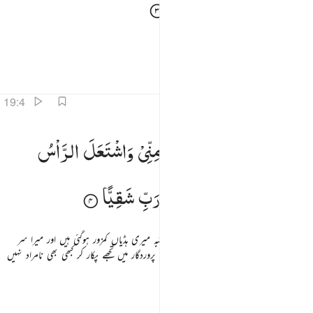
اِذْ
نَادٰی
رَبَّهٗ
نِدَآءً
خَفِیًّا
ِذْ نَادَىٰ رَبَّهُۥ نِدَآءً خَفِيًّۭا ٣
جب اس نے پکارا اپنے رب کو چپکے چپکے
تفاسیر
اسباق
تدبرات
19:4
ال رب اني وهن العظم مني واشتعل الراس شيبا ولم اكن بدعايك رب شقيا ٤
قَالَ
رَبِّ
اِنِّیْ
وَهَنَ
الْعَظْمُ
مِنِّیْ
وَاشْتَعَلَ
الرَّاْسُ
َالَ رَبِّ إِنِّى وَهَنَ ٱلْعَظْمُ مِنِّى وَٱشْتَعَلَ ٱلرَّأْسُ شَيْبًۭا وَلَمْ أَكُنۢ بِدُعَآئِكَ رَبِّ شَقِيًّۭا ٤
شَیْبًا
وَّلَمْ
اَكُنْ
بِدُعَآىِٕكَ
رَبِّ
شَقِیًّا
اس نے عرض کیا اے میرے پروردگار بلا شبہ میری ہڈیاں کمزور ہوگئی ہیں اور میرا سر
بھڑک اٹھا ہے بڑھاپے سے اور اے میرے پروردگار میں تجھے پکار کر کبھی بھی نامراد نہیں
رہا
تفاسیر
اسباق
تدبرات