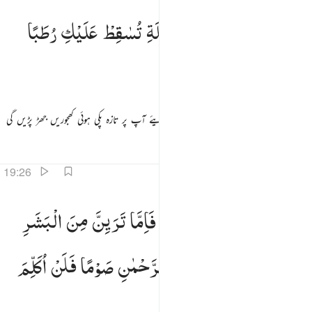
هزي اليك بجذع النخلة تساقط عليك رطبا جنيا ٢٥
وَهُزِّیْۤ
اِلَیْكِ
بِجِذْعِ
النَّخْلَةِ
تُسٰقِطْ
عَلَیْكِ
رُطَبًا
َهُزِّىٓ إِلَيْكِ بِجِذْعِ ٱلنَّخْلَةِ تُسَـٰقِطْ عَلَيْكِ رُطَبًۭا جَنِيًّۭا ٢٥
جَنِیًّا
اور آپ اس کھجور کے تنے کو اپنی طرف ہلایئے آپ پر تازہ پکی ہوئی کھجوریں جھڑ پڑیں گی
تفاسیر
اسباق
تدبرات
قرأت
19:26
كلي واشربي وقري عينا فاما ترين من البشر احدا فقولي اني نذرت للرحمان صوما فلن اكلم اليوم انسيا ٢٦
فَكُلِیْ
وَاشْرَبِیْ
وَقَرِّیْ
عَیْنًا ۚ
فَاِمَّا
تَرَیِنَّ
مِنَ
الْبَشَرِ
َكُلِى وَٱشْرَبِى وَقَرِّى عَيْنًۭا ۖ فَإِمَّا تَرَيِنَّ مِنَ ٱلْبَشَرِ أَحَدًۭا فَقُولِىٓ إِنِّى نَذَرْتُ لِلرَّحْمَـٰنِ صَوْمًۭا فَلَن
اَحَدًا ۙ
فَقُوْلِیْۤ
اِنِّیْ
نَذَرْتُ
لِلرَّحْمٰنِ
صَوْمًا
فَلَنْ
اُكَلِّمَ