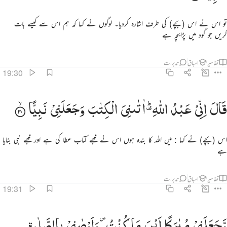
تو اس نے اس (بچے) کی طرف اشارہ کردیا۔ لوگوں نے کہا کہ ہم اس سے کیسے بات
کریں جو گود میں پڑابچہ ہے
تفاسیر
اسباق
تدبرات
19:30
ال اني عبد الله اتاني الكتاب وجعلني نبيا ٣٠
قَالَ
اِنِّیْ
عَبْدُ
اللّٰهِ ؕ۫
اٰتٰىنِیَ
الْكِتٰبَ
وَجَعَلَنِیْ
نَبِیًّا
َالَ إِنِّى عَبْدُ ٱللَّهِ ءَاتَىٰنِىَ ٱلْكِتَـٰبَ وَجَعَلَنِى نَبِيًّۭا ٣٠
اس (بچے) نے کہا : میں اللہ کا بندہ ہوں اس نے مجھے کتاب عطا کی ہے اور مجھے نبی بنایا
ہے
تفاسیر
اسباق
تدبرات
19:31
جعلني مباركا اين ما كنت واوصاني بالصلاة والزكاة ما دمت حيا ٣١
وَّجَعَلَنِیْ
مُبٰرَكًا
اَیْنَ
مَا
كُنْتُ ۪
وَاَوْصٰنِیْ
بِالصَّلٰوةِ
َجَعَلَنِى مُبَارَكًا أَيْنَ مَا كُنتُ وَأَوْصَـٰنِى بِٱلصَّلَوٰةِ وَٱلزَّكَوٰةِ مَا دُمْتُ حَيًّۭا ٣١