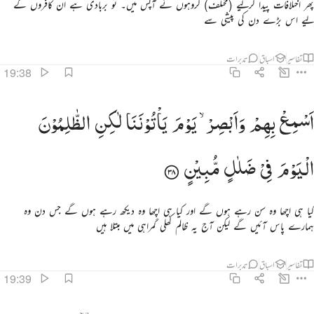
پھر اختلافات پیدا کرلیے (مختلف) گروہوں نے آپس میں۔ تو بربادی ہے ان کافروں کے
لیے اس بڑے دن کی پیشی سے
تفاسیر
اسباق
تدبرات
19:38
سمع بهم وابصر يوم ياتوننا لاكن الظالمون اليوم في ضلال مبين ٣٨
اَسْمِعْ
بِهِمْ
وَاَبْصِرْ ۙ
یَوْمَ
یَاْتُوْنَنَا
لٰكِنِ
الظّٰلِمُوْنَ
َسْمِعْ بِهِمْ وَأَبْصِرْ يَوْمَ يَأْتُونَنَا ۖ لَـٰكِنِ ٱلظَّـٰلِمُونَ ٱلْيَوْمَ فِى ضَلَـٰلٍۢ مُّبِينٍۢ ٣٨
الْیَوْمَ
فِیْ
ضَلٰلٍ
مُّبِیْنٍ
کیا ہی اچھا وہ سن رہے ہوں گے اور کیا ہی اچھا وہ دیکھ رہے ہوں گے جس دن وہ
ہمارے پاس آئیں گے لیکن آج یہ ظالم کھلی گمراہی میں مبتلا ہیں
تفاسیر
اسباق
تدبرات
19:39
انذرهم يوم الحسرة اذ قضي الامر وهم في غفلة وهم لا يومنون ٣٩