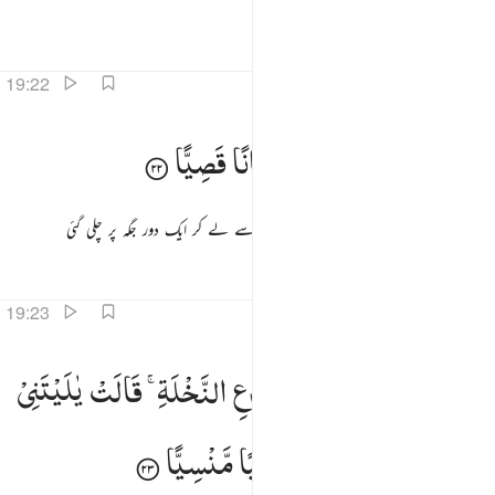
ہے
تفاسیر
اسباق
تدبرات
19:22
 فحملته فانتبذت به مكانا قصيا ٢٢
فَحَمَلَتْهُ
فَانْتَبَذَتْ
بِهٖ
مَكَانًا
قَصِیًّا
 فَحَمَلَتْهُ فَٱنتَبَذَتْ بِهِۦ مَكَانًۭا قَصِيًّۭا ٢٢
تو اسے اس (بچے) کا حمل ٹھہر گیا چناچہ وہ اسے لے کر ایک دور جگہ پر چلی گئی
تفاسیر
اسباق
تدبرات
19:23
اجاءها المخاض الى جذع النخلة قالت يا ليتني مت قبل هاذا وكنت نسيا منسيا ٢٣
فَاَجَآءَهَا
الْمَخَاضُ
اِلٰی
جِذْعِ
النَّخْلَةِ ۚ
قَالَتْ
یٰلَیْتَنِیْ
َأَجَآءَهَا ٱلْمَخَاضُ إِلَىٰ جِذْعِ ٱلنَّخْلَةِ قَالَتْ يَـٰلَيْتَنِى مِتُّ قَبْلَ هَـٰذَا وَكُنتُ نَسْيًۭا مَّنسِيًّۭا ٢٣
مِتُّ
قَبْلَ
هٰذَا
وَكُنْتُ
نَسْیًا
مَّنْسِیًّا