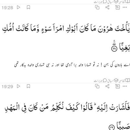
تفاسیر
اسباق
تدبرات
19:28
ا اخت هارون ما كان ابوك امرا سوء وما كانت امك بغيا ٢٨
یٰۤاُخْتَ
هٰرُوْنَ
مَا
كَانَ
اَبُوْكِ
امْرَاَ
سَوْءٍ
وَّمَا
كَانَتْ
اُمُّكِ
َـٰٓأُخْتَ هَـٰرُونَ مَا كَانَ أَبُوكِ ٱمْرَأَ سَوْءٍۢ وَمَا كَانَتْ أُمُّكِ بَغِيًّۭا ٢٨
بَغِیًّا
اے ہارون کی بہن ! نہ تو تمہارا والد برا آدمی تھا اور نہ ہی تمہاری والدہ بدکار تھی
تفاسیر
اسباق
تدبرات
19:29
اشارت اليه قالوا كيف نكلم من كان في المهد صبيا ٢٩
فَاَشَارَتْ
اِلَیْهِ ؕ
قَالُوْا
كَیْفَ
نُكَلِّمُ
مَنْ
كَانَ
فِی
الْمَهْدِ
َأَشَارَتْ إِلَيْهِ ۖ قَالُوا۟ كَيْفَ نُكَلِّمُ مَن كَانَ فِى ٱلْمَهْدِ صَبِيًّۭا ٢٩
صَبِیًّا