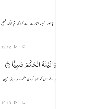
سَبِّحُوْا
بُكْرَةً
وَّعَشِیًّا
پھر وہ حجرے سے نکل کر اپنی قوم کی طرف آیا اور انہیں اشارے سے کہا کہ تم لوگ تسبیح
بیان کرو صبح وشام
تفاسیر
اسباق
تدبرات
19:12
ا يحيى خذ الكتاب بقوة واتيناه الحكم صبيا ١٢
یٰیَحْیٰی
خُذِ
الْكِتٰبَ
بِقُوَّةٍ ؕ
وَاٰتَیْنٰهُ
الْحُكْمَ
صَبِیًّا
َـٰيَحْيَىٰ خُذِ ٱلْكِتَـٰبَ بِقُوَّةٍۢ ۖ وَءَاتَيْنَـٰهُ ٱلْحُكْمَ صَبِيًّۭا ١٢
اے یحییٰ کتاب کو مضبوطی سے تھام لو اور ہم نے اس کو عطا کردی حکمت و دانائی بچپن
ہی میں
تفاسیر
اسباق
تدبرات
19:13