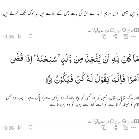
یہ ہیں عیسیٰ ؑ ٰ ابن مریم ! یہ ہے حق کی بات جس کے بارے میں یہ لوگ شک کرتے ہیں
تفاسیر
اسباق
تدبرات
قرأت
19:35
ا كان لله ان يتخذ من ولد سبحانه اذا قضى امرا فانما يقول له كن فيكون ٣٥
مَا
كَانَ
لِلّٰهِ
اَنْ
یَّتَّخِذَ
مِنْ
وَّلَدٍ ۙ
سُبْحٰنَهٗ ؕ
اِذَا
قَضٰۤی
َا كَانَ لِلَّهِ أَن يَتَّخِذَ مِن وَلَدٍۢ ۖ سُبْحَـٰنَهُۥٓ ۚ إِذَا قَضَىٰٓ أَمْرًۭا فَإِنَّمَا يَقُولُ لَهُۥ كُن فَيَكُونُ ٣٥
اَمْرًا
فَاِنَّمَا
یَقُوْلُ
لَهٗ
كُنْ
فَیَكُوْنُ
اللہ کے شایان شان نہیں کہ وہ کسی کو بیٹا بنائے وہ (اس سے) پاک ہے۔ جب وہ کسی
کام کا فیصلہ کرتا ہے تو اسے کہتا ہے ہوجا تو وہ ہوجاتا ہے
تفاسیر
اسباق
تدبرات
قرأت
19:36