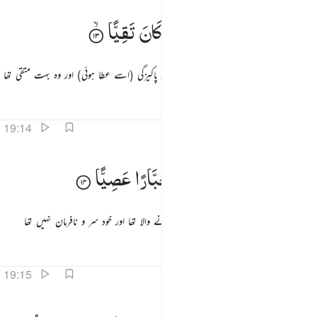
حنانا من لدنا وزكاة وكان تقيا ١٣
وَّحَنَانًا
مِّنْ
لَّدُنَّا
وَزَكٰوةً ؕ
وَكَانَ
تَقِیًّا
َحَنَانًۭا مِّن لَّدُنَّا وَزَكَوٰةًۭ ۖ وَكَانَ تَقِيًّۭا ١٣
اور ہماری طرف سے سوزو گداز والی محبت اور پاکیزگی (اسے عطا ہوئی) اور وہ بہت متقی تھا
تفاسیر
اسباق
تدبرات
19:14
برا بوالديه ولم يكن جبارا عصيا ١٤
وَّبَرًّا
بِوَالِدَیْهِ
وَلَمْ
یَكُنْ
جَبَّارًا
عَصِیًّا
َبَرًّۢا بِوَٰلِدَيْهِ وَلَمْ يَكُن جَبَّارًا عَصِيًّۭا ١٤
اور وہ اپنے والدین کے ساتھ حسن سلوک کرنے والا تھا اور خود سر و نافرمان نہیں تھا
تفاسیر
اسباق
تدبرات
19:15
سلام عليه يوم ولد ويوم يموت ويوم يبعث حيا ١٥