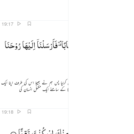
شرقی گوشے میں جا بیٹھی
تفاسیر
اسباق
تدبرات
19:17
اتخذت من دونهم حجابا فارسلنا اليها روحنا فتمثل لها بشرا سويا ١٧
فَاتَّخَذَتْ
مِنْ
دُوْنِهِمْ
حِجَابًا ۪۫
فَاَرْسَلْنَاۤ
اِلَیْهَا
رُوْحَنَا
َٱتَّخَذَتْ مِن دُونِهِمْ حِجَابًۭا فَأَرْسَلْنَآ إِلَيْهَا رُوحَنَا فَتَمَثَّلَ لَهَا بَشَرًۭا سَوِيًّۭا ١٧
فَتَمَثَّلَ
لَهَا
بَشَرًا
سَوِیًّا
تو اس نے اپنے آپ کو ان سے پردے میں کرلیا پس ہم نے بھیجا اس کی طرف اپنا ایک
فرشتہ تو اس نے صورت اختیار کی اس (مریم) کے سامنے ایک مکمل انسان کی
تفاسیر
اسباق
تدبرات
19:18
الت اني اعوذ بالرحمان منك ان كنت تقيا ١٨
قَالَتْ
اِنِّیْۤ
اَعُوْذُ
بِالرَّحْمٰنِ
مِنْكَ
اِنْ
كُنْتَ
تَقِیًّا
َالَتْ إِنِّىٓ أَعُوذُ بِٱلرَّحْمَـٰنِ مِنكَ إِن كُنتَ تَقِيًّۭا ١٨