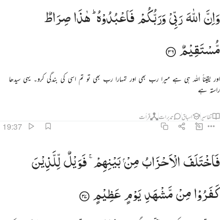
ان الله ربي وربكم فاعبدوه هاذا صراط مستقيم ٣٦
وَاِنَّ
اللّٰهَ
رَبِّیْ
وَرَبُّكُمْ
فَاعْبُدُوْهُ ؕ
هٰذَا
صِرَاطٌ
َإِنَّ ٱللَّهَ رَبِّى وَرَبُّكُمْ فَٱعْبُدُوهُ ۚ هَـٰذَا صِرَٰطٌۭ مُّسْتَقِيمٌۭ ٣٦
مُّسْتَقِیْمٌ
اور یقیناً اللہ ہی ہے میرا رب بھی اور تمہارا رب بھی تو تم اسی کی بندگی کرو۔ یہی سیدھا
راستہ ہے
تفاسیر
اسباق
تدبرات
قرأت
19:37
اختلف الاحزاب من بينهم فويل للذين كفروا من مشهد يوم عظيم ٣٧
فَاخْتَلَفَ
الْاَحْزَابُ
مِنْ
بَیْنِهِمْ ۚ
فَوَیْلٌ
لِّلَّذِیْنَ
َٱخْتَلَفَ ٱلْأَحْزَابُ مِنۢ بَيْنِهِمْ ۖ فَوَيْلٌۭ لِّلَّذِينَ كَفَرُوا۟ مِن مَّشْهَدِ يَوْمٍ عَظِيمٍ ٣٧
كَفَرُوْا
مِنْ
مَّشْهَدِ
یَوْمٍ
عَظِیْمٍ