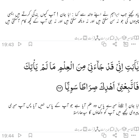
یاد کیجئے جب ابراہیم نے اپنے والد سے کہا : ابا جان ! آپ کیوں بندگی کرتے ہیں ایسی
چیزوں کی جو نہ سن سکتی ہیں اور نہ دیکھ سکتی ہیں اور نہ ہی آپ کے کچھ کام آسکتی ہیں
تفاسیر
اسباق
تدبرات
قرأت
حدیث
19:43
ا ابت اني قد جاءني من العلم ما لم ياتك فاتبعني اهدك صراطا سويا ٤٣
یٰۤاَبَتِ
اِنِّیْ
قَدْ
جَآءَنِیْ
مِنَ
الْعِلْمِ
مَا
لَمْ
یَاْتِكَ
َـٰٓأَبَتِ إِنِّى قَدْ جَآءَنِى مِنَ ٱلْعِلْمِ مَا لَمْ يَأْتِكَ فَٱتَّبِعْنِىٓ أَهْدِكَ صِرَٰطًۭا سَوِيًّۭا ٤٣
فَاتَّبِعْنِیْۤ
اَهْدِكَ
صِرَاطًا
سَوِیًّا
ابا جان ! یقیناً میرے پاس وہ علم آیا ہے جو آپ کے پاس نہیں آیا پس آپ میری
پیروی کیجیے میں آپ کو دکھاؤں گا سیدھاراستہ
تفاسیر
اسباق
تدبرات
قرأت
حدیث
19:44