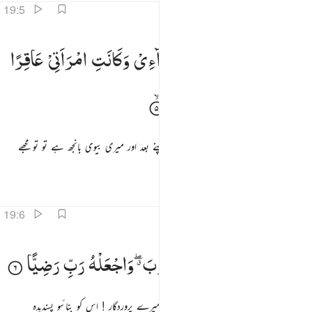
19:5
اني خفت الموالي من ورايي وكانت امراتي عاقرا فهب لي من لدنك وليا ٥
وَاِنِّیْ
خِفْتُ
الْمَوَالِیَ
مِنْ
وَّرَآءِیْ
وَكَانَتِ
امْرَاَتِیْ
عَاقِرًا
َإِنِّى خِفْتُ ٱلْمَوَٰلِىَ مِن وَرَآءِى وَكَانَتِ ٱمْرَأَتِى عَاقِرًۭا فَهَبْ لِى مِن لَّدُنكَ وَلِيًّۭا ٥
فَهَبْ
لِیْ
مِنْ
لَّدُنْكَ
وَلِیًّا
اور مجھے اندیشہ ہے اپنے بھائی بندوں سے اپنے بعد اور میری بیوی بانجھ ہے تو تو مجھے
خاص اپنے پاس سے ایک ولی عطا کر
تفاسیر
اسباق
تدبرات
19:6
رثني ويرث من ال يعقوب واجعله رب رضيا ٦
یَّرِثُنِیْ
وَیَرِثُ
مِنْ
اٰلِ
یَعْقُوْبَ ۖۗ
وَاجْعَلْهُ
رَبِّ
رَضِیًّا
َرِثُنِى وَيَرِثُ مِنْ ءَالِ يَعْقُوبَ ۖ وَٱجْعَلْهُ رَبِّ رَضِيًّۭا ٦
جو وارث ہو میرا اور آل یعقوب کا اور اے میرے پروردگار ! اس کو بنائیو پسندیدہ