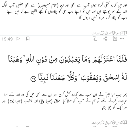
اور میں کنارہ کشی کرتا ہوں آپ سے بھی اور ان (تمام معبودوں) سے بھی جنہیں آپ لوگ
اللہ کے سوا پوجتے ہیں اور میں تو اپنے رب ہی کو پکاروں گا مجھے یقین ہے کہ میں اپنے
رب کو پکار کرنا مراد نہیں رہوں گا
تفاسیر
اسباق
تدبرات
19:49
لما اعتزلهم وما يعبدون من دون الله وهبنا له اسحاق ويعقوب وكلا جعلنا نبيا ٤٩
فَلَمَّا
اعْتَزَلَهُمْ
وَمَا
یَعْبُدُوْنَ
مِنْ
دُوْنِ
اللّٰهِ ۙ
وَهَبْنَا
َلَمَّا ٱعْتَزَلَهُمْ وَمَا يَعْبُدُونَ مِن دُونِ ٱللَّهِ وَهَبْنَا لَهُۥٓ إِسْحَـٰقَ وَيَعْقُوبَ ۖ وَكُلًّۭا جَعَلْنَا نَبِيًّۭا ٤٩
لَهٗۤ
اِسْحٰقَ
وَیَعْقُوْبَ ؕ
وَكُلًّا
جَعَلْنَا
نَبِیًّا
پھر جب ابراہیم ؑ نے ان سب سے کنارہ کشی کرلی اور ان سے بھی جن کی وہ اللہ کے سوا
عبادت کرتے تھے تو ہم نے آپ ؑ کو عطا کیا اسحاق (جیسا بیٹا) اور یعقوب (جیسا پوتا) اور
ہر ایک کو نبی بنایا
تفاسیر
اسباق
تدبرات