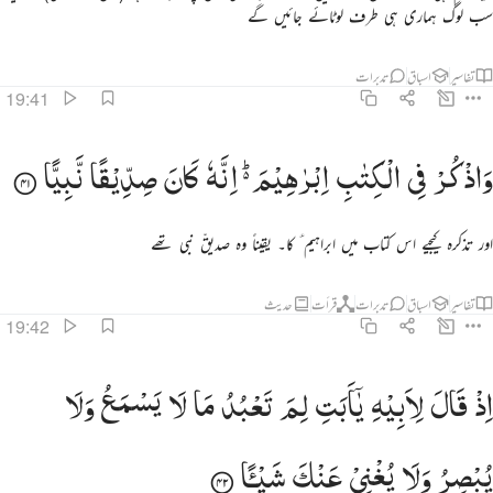
سب لوگ ہماری ہی طرف لوٹائے جائیں گے
تفاسیر
اسباق
تدبرات
19:41
اذكر في الكتاب ابراهيم انه كان صديقا نبيا ٤١
وَاذْكُرْ
فِی
الْكِتٰبِ
اِبْرٰهِیْمَ ؕ۬
اِنَّهٗ
كَانَ
صِدِّیْقًا
نَّبِیًّا
َٱذْكُرْ فِى ٱلْكِتَـٰبِ إِبْرَٰهِيمَ ۚ إِنَّهُۥ كَانَ صِدِّيقًۭا نَّبِيًّا ٤١
اور تذکرہ کیجیے اس کتاب میں ابراہیم ؑ کا۔ یقیناً وہ صدیقّ نبی تھے
تفاسیر
اسباق
تدبرات
قرأت
حدیث
19:42
ذ قال لابيه يا ابت لم تعبد ما لا يسمع ولا يبصر ولا يغني عنك شييا ٤٢
اِذْ
قَالَ
لِاَبِیْهِ
یٰۤاَبَتِ
لِمَ
تَعْبُدُ
مَا
لَا
یَسْمَعُ
وَلَا
ِذْ قَالَ لِأَبِيهِ يَـٰٓأَبَتِ لِمَ تَعْبُدُ مَا لَا يَسْمَعُ وَلَا يُبْصِرُ وَلَا يُغْنِى عَنكَ شَيْـًۭٔا ٤٢
یُبْصِرُ
وَلَا
یُغْنِیْ
عَنْكَ
شَیْـًٔا