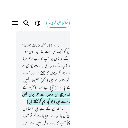
سائن ان کریں۔
 و سباق میں پڑھیں
باب 11, صفحہ 235, جوز 12
.
اور اگر آپ کا رب چاہتا تو تمام نوع انسانی کو ایک ہی امت بنا دیتا لیکن وہ
ختلاف کرتے ہی رہیں گے
119
.
سوائے اس کے کہ جس پر آپ کا رب رحم فرما
اور اسی لیے اس نے انہیں پیدا کیا ہے اور آپ کے رب کی یہ بات پوری ہو
ے گی کہ میں جہنم کو جنوں اور انسانوں سب سے بھر کر رہوں گا
120
.
اور (اے
) ہم رسولوں کی خبروں میں سے ہر ایک آپ کو سنا رہے ہیں (تاکہ) مضبوط رکھیں
س کے ساتھ آپ کا دل اور اس میں آپ کے پاس حق آیا ہے اور مؤمنین کے
س میں نصیحت اور یاد دہانی ہے
121
.
اور کہہ دیجیے ان لوگوں سے جو ایمان نہیں
کہ تم اپنی جگہ پر کرو (جو کرسکتے ہو) ہم بھی کر رہے ہیں (جو کچھ ہم کرسکتے ہیں)
.
اور تم بھی انتظار کرو ہم بھی منتظر ہیں
123
.
اور اللہ ہی کے لیے ہیں آسمانوں
مین کی تمام چھپی چیزیں اور کل کا کل معاملہ اسی کی جانب لوٹا دیا جائے گا تو آپ
ی عبادت کریں اور اسی پر توکل کریں۔ اور یقیناً آپ کا رب غافل نہیں ہے اس