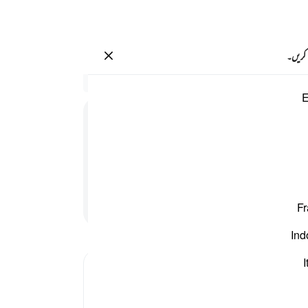
سائن ان کریں۔
 کریں۔
ى مكانتكم انا عاملون ١٢١
سیاق
E
11:121
118
ُمْ ؕ
اِنَّا
عٰمِلُوْنَ
تو ا
دے۔ 
و کرسکتے ہو) ہم بھی کر رہے ہیں (جو کچھ ہم کرسکتے ہیں)
کر رہ
نبی !
پڑھنا جاری رکھیں
Fr
ہم ا
لیے ا
Ind
لاتے 
122
I
اور ز
اسی ک