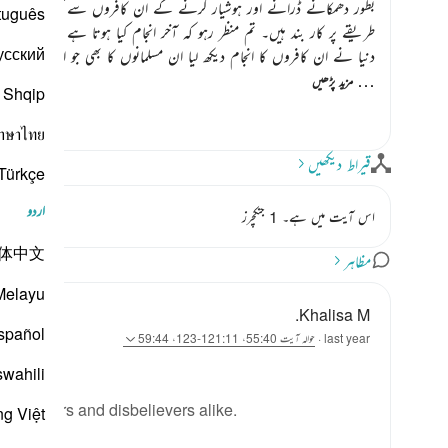
بطور دھمکانے ڈرانے اور ہوشیار کرنے کے ان کافروں سے کہہ دو کہ اچھا
tuguês
طریقے پر کار بند ہیں۔ تم منظر رہو کہ آخر انجام کیا ہوتا ہے ہم بھی اسی ا
усский
دنیا نے ان کافروں کا انجام دیکھ لیا ان مسلمانوں کا بھی جو اللہ ک
…
مزید پڑھیں
Shqip
าษาไทย
قیراط دیکھیں
Türkçe
اردو
اس آیت میں ہے۔ 1 جنکچرز
体中文
مظاہر
Melayu
Khalisa M.
spañol
last year
·
حوالہ
آیت 55:40، 121:11-123، 59:44
swahili
—believers and disbelievers alike.
ng Việt