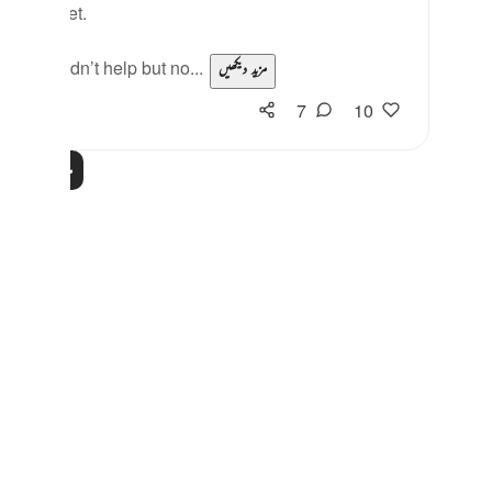
ur mindset.
, I couldn’t help but no...
مزید دیکھیں
7
10
مزید مظاہر پڑھیں
Notes
placeholders
close