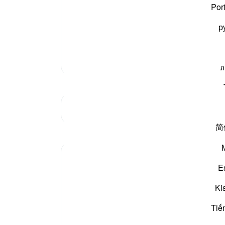
 تم اپنے طریقے سے نہیں ہٹتے تو نہ ہٹو ہم بھی اپنے
سے ج
Por
نجام کی راہ دیکھتے ہیں
«فالْحَمْدُ لِلَّـه»
-
بیان 
р
نوٹس
آپ ک
مزید تفسیر
ภ
جنکچر دیکھیں
简
E
This dunya is a waiting room.
Ki
We are all waiting for the Day of Judgment
Tiế
No one can skip the wait.