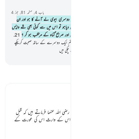
سیاق و سباق میں پڑھیں
باب 4, صفحہ 81, جوز 4
20
.
اور اگر تمہارا ارادہ ایک بیوی کی جگہ دوسری بیوی لے آنے کا ہو اور ان
میں سے کسی ایک کو تم نے ڈھیروں مال دیاہو تو اس میں سے کوئی بھی شے واپس
نہ لو کیا تم اسے واپس لو گے بہتان لگا کر اور صریح گناہ کے مرتکب ہو کر ؟
21
.
اور تم اسے کیسے واپس لے سکتے ہو جبکہ تم ایک دوسرے کے ساتھ صحبت کرچکے
ہو ؟ اور وہ تم سے مضبوط قول وقرار لے چکی ہیں
-
بیان القرآن (ڈاکٹر اسرار احمد)
تفسیر پڑھیں
تفسیر ابنِ کثیر
عورت پر ظلم کا خاتمہ ٭٭
صحیح بخاری میں ہے سیدنا ابن عباس رضی اللہ عنہما فرماتے ہیں کہ قبل
اسلام جب کوئی شخص مر جاتا ہے تو اس کے وارث اس کی عورت کے
پورے
…
مزید پڑھیں