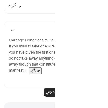
مزید تفسیر
اسباق
In the Shade of the Quran
31 weeks ago
·
حوالہ
آیت 20:4
Marriage Conditions to Be Always Respected
If you wish to take one wife in place of another and
you have given the first one a large sum of money,
do not take away anything of it. Would you take it
away though that constitutes a gross injustice and a
manifest ...
مزید دیکھیں
0
1
مزید اسباق پڑھیں