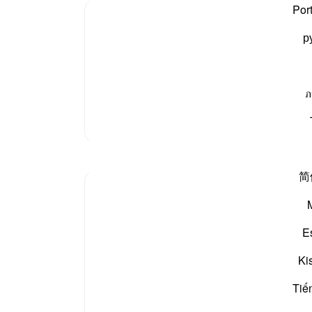
دیتی 
Por
؟ بہت
р
ابتدا
رزق د
نی زندگی بسر کر سکے اور اس پھیلے ہوئے فرش پر راحت پاسکے۔
ﷺ کہی
َكُمْ فَأَحْسَنَ صُوَرَكُمْ وَرَزَ
آسمان
ภ
بھی ن
مزید تفسیر
آخرت
سے و
مظاہر
-
بیان 
简
R. Ebied
نوٹس
5 years ago
·
حوالہ
آیت 60:27-65
آپ ک
Those moments of solitude,
E
Those instances of peace,
Ki
When you feel at home with yourself,
Tiế
When you feel at home with God,