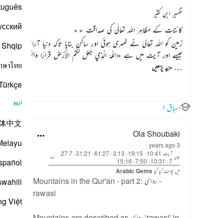
tuguês
تفسیر ابنِ کثیر
усский
کائنات کے مظاہر اللہ تعالٰی کی صداقت ٭٭
زمین کو اللہ تعالیٰ نے ٹھہری ہوئی اور ساکن بنایا تاکہ دنیا آرام سے اپ
Shqip
جیسے اور آیت میں ہے
«اللَّـهُ الَّذِي جَعَلَ لَكُمُ الْأَرْضَ قَرَارًا وَالسَّمَاءَ بِنَاءً وَصَوَّر
าษาไทย
…
مزید پڑھیں
Türkçe
اردو
اسباق
体中文
Ola Shoubaki
Melayu
·
3 years ago
آیت 10:41، 19:15، 3:13، 61:27، 31:21، 27:7
حوالہ
spañol
7، 10:31، 7:50، 15:16
میں پوسٹ کیا گیا
Arabic Gems
Mountains in the Qur'an - part 2: رواسي -
swahili
rawasi
ng Việt
Mountains are described as رواسي 'rawasi' in