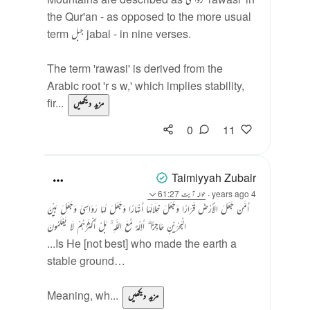
the Qur'an - as opposed to the more usual
term جبل jabal - in nine verses.
The term 'rawasi' is derived from the
Arabic root 'r s w,' which implies stability,
fir...
مزید دیکھیں
0
11
Taimiyyah Zubair
4 years ago
·
حوالہ
آیت 61:27
أَمَّن جَعَلَ الْأَرْضَ قَرَارًا وَجَعَلَ خِلَالَهَا أَنْهَارًا وَجَعَلَ لَهَا رَوَاسِيَ وَجَعَلَ بَيْنَ
الْبَحْرَيْنِ حَاجِزًا ۗ أَإِلَٰهٌ مَّعَ اللَّهِ ۚ بَلْ أَكْثَرُهُمْ لَا يَعْلَمُونَ
...Is He [not best] who made the earth a
stable ground…
Meaning, wh...
مزید دیکھیں