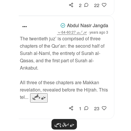
2
22
Abdul Nasir Jangda
3 years ago
·
حوالہ
آیت 60:27-64
The twentieth juz’ is comprised of three
chapters of the Qur’an: the second half of
Surah al-Naml, the entirety of Surah al-
Qasas, and the first part of Surah al-
Ankabut.
All three of these chapters are Makkan
revelation, revealed before the Hijrah. This
tel...
مزید دیکھیں
1
23
مزید اسباق پڑھیں