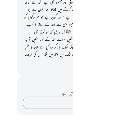
ہوئی اپنے باران رحمت کے آگے آگے کیا کوئی اور معبود بھی ہے اللہ کے ساتھ
 بلند وبالا ہے اللہ اس شرک سے جو یہ لوگ کرتے ہیں
64
.
بھلا کون ہے جو
 میں پیدا کرتا ہے مخلوق کو پھر اس کا اعادہ کرتا ہے ؟ اور کون ہے جو تم لوگوں کو
تیا ہے آسمانوں اور زمین سے کیا کوئی اور معبود بھی ہے اللہ کے ساتھ ؟ آپ
ے کہ لاؤ اپنی دلیل اگر تم سچے ہو
65
.
آپ ﷺ کہہ دیجیے کہ جو کوئی بھی
وں اور زمین میں ہیں کسی کو بھی غیب کا علم نہیں سوائے اللہ کے اور انہیں تو یہ
ہیں معلوم کہ انہیں کب اٹھایا جائے گا
66
.
بلکہ تھک ہار کر رہ گیا ہے ان کا علم
 کے بارے میں بلکہ اس کے بارے میں وہ شک میں مبتلا ہیں بلکہ اس کی طرف
ہ اندھے ہوچکے ہیں
القرآن (ڈاکٹر اسرار احمد)
 اور عکاسی۔
ے پاس اس آیت پر کوئی نوٹ یا عکاسی نہیں ہے۔
اپنے خیالات کو پکڑو…