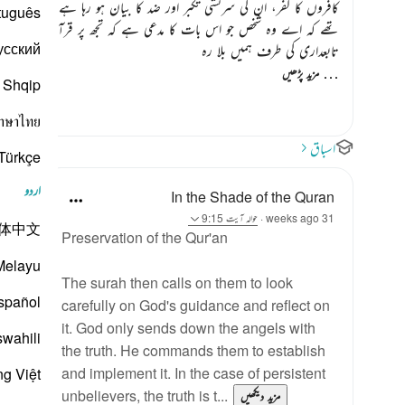
کافروں کا کفر، ان کی سرکشی تکبر اور ضد کا بیان ہو رہا ہے کہ وہ بطور 
tuguês
تھے کہ اے وہ شخص جو اس بات کا مدعی ہے کہ تجھ پر قرآن اللہ کا کلام ا
усский
تابعداری کی طرف ہمیں بلا رہ
…
مزید پڑھیں
Shqip
าษาไทย
اسباق
Türkçe
اردو
In the Shade of the Quran
31 weeks ago
·
حوالہ
آیت 9:15
体中文
Preservation of the Qur'an
Melayu
The surah then calls on them to look
spañol
carefully on God's guidance and reflect on
it. God only sends down the angels with
swahili
the truth. He commands them to establish
and implement it. In the case of persistent
ng Việt
unbelievers, the truth is t...
مزید دیکھیں