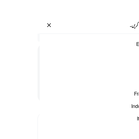
سائن ان کریں۔
 کریں۔
افظون ٩
سیاق
E
15:9
2
.
ا
ہوت
امیدی
بھی ب
اپنے
پڑھنا جاری رکھیں
Fr
کہا 
تو یق
Ind
8
.
ہ
پھر ا
I
ہم ہ
تھے پ