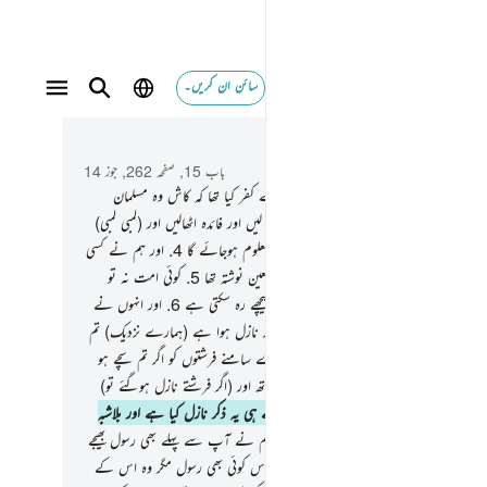
سائن ان کریں۔
 و سباق میں پڑھیں
باب 15, صفحہ 262, جوز 14
یک وقت خواہش کریں گے وہ لوگ جنہوں نے کفر کیا تھا کہ کاش وہ مسلمان
ے
3
.
(اے نبی !) چھوڑ دیجیے ان کو یہ کھا پی لیں اور فائدہ اٹھالیں اور (لمبی لمبی)
ں ان کو غافل کیے رکھیں تو عنقریب انہیں معلوم ہوجائے گا
4
.
اور ہم نے کسی
ستی کو ہلاک نہیں کیا مگر اس کے لیے ایک معین نوشتہ تھا
5
.
کوئی امت نہ تو
 وقت معین سے آگے بڑھ سکتی ہے اور نہ پیچھے رہ سکتی ہے
6
.
اور انہوں نے
کہ اے وہ شخص جس پر (اس کے بقول) یہ ذکر نازل ہوا ہے (ہمارے نزدیک) تم
یناً دیوانے ہو
7
.
کیوں نہیں لے آتے ہمارے سامنے فرشتوں کو اگر تم سچے ہو
م نہیں اتارا کرتے فرشتوں کو مگر حق کے ساتھ اور (اگر فرشتے نازل ہوگئے تو)
نہیں مہلت نہیں دی جائے گی
9
.
یقیناً ہم نے ہی یہ ذکر نازل کیا ہے اور بلاشبہ
ی اس کے محافظ ہیں
10
.
اور (اے نبی !) ہم نے آپ سے پہلے بھی رسول بھیجے
ہلی جماعتوں میں
11
.
اور نہیں آیا ان کے پاس کوئی بھی رسول مگر وہ اس کے