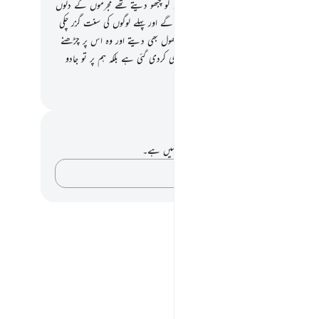
استہزا ہی کرتے رہے
12
.
اسی طرح ہم اس کو چبھو دیتے تھے مجرموں کے دلوں
1
.
(تو اے نبی !) یہ لوگ ایمان نہیں لائیں گے اور پہلے لوگوں کی سنت گزر چکی
14
.
اور اگر ہم ان پر آسمان کا کوئی دروازہ کھول بھی دیتے اور وہ اس پر چڑھنے
1
.
تب بھی وہ یہی کہتے کہ ہماری تو نظربندی کردی گئی ہے بلکہ ہم پر تو جادو
 گیا ہے
القرآن (ڈاکٹر اسرار احمد)
 اور عکاسی۔
ے پاس اس آیت پر کوئی نوٹ یا عکاسی نہیں ہے۔
اپنے خیالات کو پکڑو…