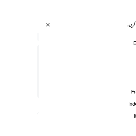
سائن ان کریں۔
 کریں۔
سیاق
E
69:3
1
.
و
وہ ح
دینے 
سے۔
کردیا
پڑھنا جاری رکھیں
Fr
دیکھت
8
.
ت
Ind
اس س
خطاکا
I
کی تو
طغیان