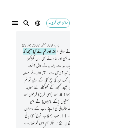
سائن ان کریں۔
 و سباق میں پڑھیں
باب 69, صفحہ 567, جوز 29
ہ حق ہوجانے والی !
2
.
کیا ہے وہ حق ہوجانے والی ؟
3
.
اور تم نے کیا سمجھا کہ
ق ہونے والی کیا ہے ؟
4
.
جھٹلایا تھا ثمود نے بھی اور عاد نے بھی اس کھڑکھڑا
والی کو۔
5
.
پس ثمود تو ہلاک کردیے گئے ایک حد سے بڑھ جانے والی آفت
6
.
اور عاد ہلاک کردیے گئے ایک جھکڑ ّوالی تیز آندھی سے۔
7
.
اللہ نے مسلط
 اسے ان پر مسلسل سات راتوں اور آٹھ دنوں تک ان کی بیخ کنی کے لیے تو تم
ے ان لوگوں کو کہ وہاں ایسے پچھڑے پڑے ہیں جیسے کھجور کے کھوکھلے تنے ہوں۔
و کیا تم ان میں سے کسی کو دیکھتے ہو باقی بچا ہوا ؟
9
.
اور (اسی طرح) فرعون اور
ے پہلے والوں نے اور الٹ دی جانے والی بستیوں (کے باسیوں) نے بھی
ری کی روش اختیار کی تھی۔
10
.
تو انہوں نے نافرمانی کی اپنے رب کے رسولوں
 اللہ نے ان کو اپنی سخت گرفت میں دبوچ لیا۔
11
.
جب (سیلابِ نوح ؑ کا) پانی
ی پر آیا تھا تو ہم نے تمہیں سوار کرا لیا تھا کشتی پر۔
12
.
تاکہ ہم اس کو تمہارے