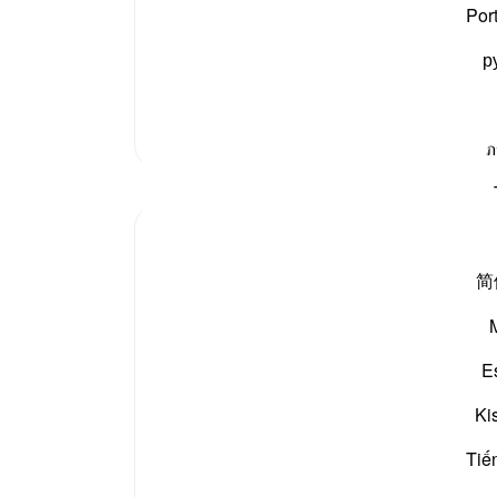
 کی عملی تعبیر اور حقیقت کا دن وہی ہے، اسی لیے اس
لیے ا
Por
سے بے خبر ہو “
، پھر ان لوگوں کا ذکر فرمایا جن لوگوں نے
سے ی
р
-
بیان 
نوٹس
مزید تفسیر
ภ
آپ ک
مظاہر
ekaterina myachina
3 weeks ago
·
حوالہ
آیت 1:69-32
简
From Recitation to Reflection.
When Only Truth Remains.
E
If everything you rely on were taken away,
what would remain?
Ki
Isha Prayer · Surah Al-Haqqah (69:1–32)
Tiế
The surah begins with a single word.