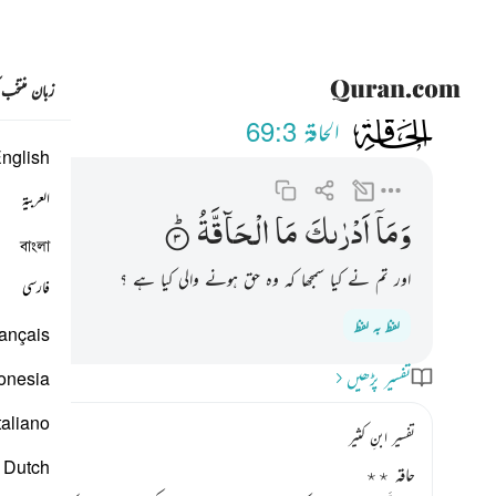
زبان منتخب
069
وما ادراك ما الحاقة ٣
الحاقة
69:3
nglish
العربية
وَمَاۤ
اَدْرٰىكَ
مَا
الْحَآقَّةُ
বাংলা
اور تم نے کیا سمجھا کہ وہ حق ہونے والی کیا ہے ؟
فارسی
لفظ بہ لفظ
ançais
تفسیر پڑھیں
onesia
taliano
تفسیر ابنِ کثیر
Dutch
حاقہ ٭٭