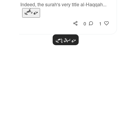
Indeed, the surah's very title al-Haqqah...
مزید دیکھیں
0
1
مزید اسباق پڑھیں