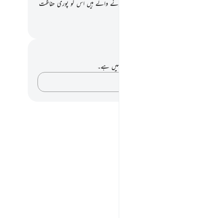
یک یاددہانی بنا دیں اور وہ کان جو حفاظت کرنے والے ہیں اس کو پوری حفاظت
اد رکھیں۔
القرآن (ڈاکٹر اسرار احمد)
 اور عکاسی۔
ے پاس اس آیت پر کوئی نوٹ یا عکاسی نہیں ہے۔
اپنے خیالات کو پکڑو…