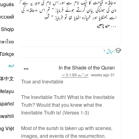
«حَاقَّه»
قیامت کا ایک نام ہے اور اس نام کی وجہ یہ ہے کہ وعدے وعید
tuguês
دن کی ہولناکی بیان کرتے ہوئے فرمایا:
” تم اس
«حاقہ»
کی صحیح کیفیت 
усский
اسے جھٹلایا اور خمیازہ اٹھایا تھا تو فرمایا:
” ثمود
…
مزید پڑھیں
Shqip
าษาไทย
اسباق
Türkçe
اردو
In the Shade of the Quran
31 weeks ago
·
حوالہ
آیت 1:69-3
体中文
True and Inevitable
Melayu
The Inevitable Truth! What is the Inevitable
spañol
Truth? Would that you knew what the
Inevitable Truth is! (Verses 1-3)
swahili
Most of the surah is taken up with scenes,
ng Việt
images, and events of the resurrection.