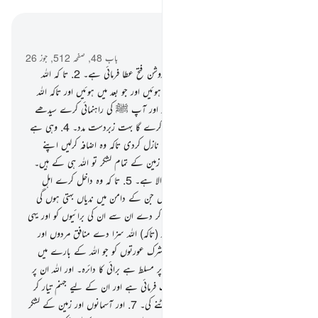
سیاق و سباق میں پڑھیں
باب 48, صفحہ 512, جوز 26
1
.
یقینا ہم نے آپ ﷺ کو ایک بڑی روشن فتح عطا فرمائی ہے۔
2
.
تا کہ اللہ
بخش دے آپ کی کوئی کوتاہیاں جو پیچھے ہوئیں اور جو بعد میں ہوئیں اور تاکہ اللہ
اپنی نعمت کا اتمام فرما دے آپ ﷺ پر اور آپ ﷺ کی راہنمائی کرے سیدھے
راستے کی طرف۔
3
.
اور اللہ آپ کی مدد کرے گا بہت زبردست مدد۔
4
.
وہی ہے
جس نے اہل ایمان کے دلوں میں سکینت نازل کردی تاکہ وہ اضافہ کرلیں اپنے
ایمان میں مزید ایمان کا } اور آسمانوں اور زمین کے تمام لشکر تو اللہ ہی کے ہیں۔
اور اللہ سب کچھ جاننے والا کمال حکمت والا ہے۔
5
.
تا کہ وہ داخل کرے اہل
ِایمان مردوں اور عورتوں کو ان باغات میں جن کے دامن میں ندیاں بہتی ہوں گی
جن میں وہ ہمیشہ ہمیش رہیں گے اور دور کر دے ان سے ان کی برائیوں کو اور یہی
ہے اللہ کے نزدیک بڑی کامیابی۔
6
.
اور (تاکہ) اللہ سزا دے منافق مردوں اور
منافق عورتوں کو اور مشرک مردوں اور مشرک عورتوں کو جو اللہ کے بارے میں
بہت ُ برے گمان رکھنے والے ہیں انہی پر مسلط ہے برائی کا دائرہ۔ اور اللہ ان پر
غضبناک ہوا ہے اور اس نے ان پر لعنت فرمائی ہے اور ان کے لیے جہنم تیار کر
رکھی ہے۔ اور وہ بہت بری جگہ ہے لوٹنے کی۔
7
.
اور آسمانوں اور زمین کے لشکر