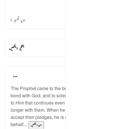
پائے گا
…
مزید پڑھیں
مزید تفسیر
قیراط دیکھیں
اس آیت میں ہے۔ 2 جنکچرز
جنکچر دیکھیں
اسباق
In the Shade of the Quran
31 weeks ago
·
حوالہ
آیت 10:48
The Prophet came to the believers to establish their
bond with God, and to solemnize a pledge they give
to Him that continues even though the Prophet is no
longer with them. When he stretches his hand out to
accept their pledges, he is doing so on God's
behalf...
مزید دیکھیں