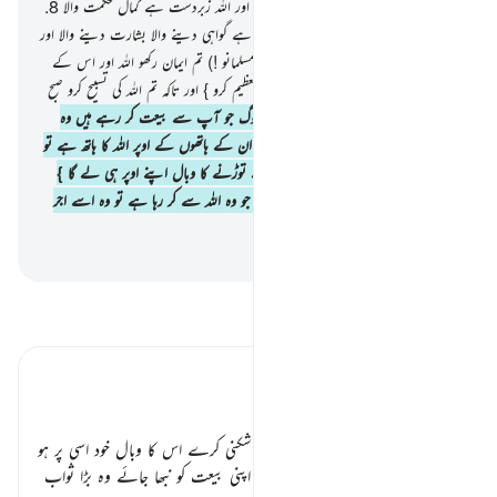
ُ کل کے کل اللہ ہی کے اختیار میں ہیں۔ اور اللہ زبردست ہے کمال حکمت والا
8
.
} (اے نبی ﷺ !) ہم نے آپ کو بھیجا ہے گواہی دینے والا بشارت دینے والا اور
خبردار کرنے والا بنا کر۔
9
.
تا کہ (اے مسلمانو !) تم ایمان رکھو اللہ اور اس کے
رسول پر اور رسول کی مدد کرو اور اس کی تعظیم کرو } اور تاکہ تم اللہ کی تسبیح کرو صبح
وشام۔
10
.
(اے نبی ﷺ !) یقینا وہ لوگ جو آپ سے بیعت کر رہے ہیں وہ
حقیقت میں اللہ سے بیعت کر رہے ہیں۔ ان کے ہاتھوں کے اوپر اللہ کا ہاتھ ہے تو
اب جو کوئی اس کو توڑے گا تو اس کے توڑنے کا وبال اپنے اوپر ہی لے گا }
اور جو کوئی پورا کرے گا اس معاہدے کو جو وہ اللہ سے کر رہا ہے تو وہ اسے اجر
عظیم عطا فرمائے گا۔
-
بیان القرآن (ڈاکٹر اسرار احمد)
تفسیر پڑھیں
تفسیر ابنِ کثیر
باب
پھر فرماتا ہے جو بیعت کے بعد عہد شکنی کرے اس کا وبال خود اسی پر ہو
گا، اللہ کا وہ کچھ نہ بگاڑے گا اور جو اپنی بیعت کو نبھا جائے وہ بڑا ثواب