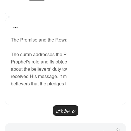
0
0
In the Shade of the Quran
31 weeks ago
·
حوالہ
آیت 8:48-10
The Promise and the Reward
The surah addresses the Prophet, pointing out the
Prophet's role and its objective. It tells the believers
about the believers' duty towards God after having
received His message. It makes clear to the
believers that the pledges the...
مزید دیکھیں
0
0
مزید اسباق پڑھیں