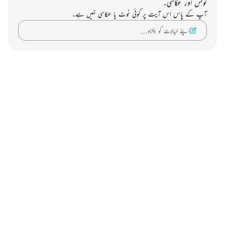
نوٹس اور عکاسی۔
آپ کے پاس اس آیت پر کوئی نوٹ یا عکاسی نہیں ہے۔
اپنے خیالات کو پکڑو…
Notes
placeholders
close